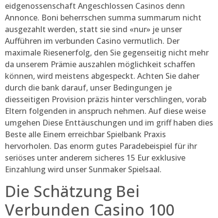
eidgenossenschaft Angeschlossen Casinos denn
Annonce. Boni beherrschen summa summarum nicht
ausgezahlt werden, statt sie sind «nur» je unser
Aufführen im verbunden Casino vermutlich. Der
maximale Riesenerfolg, den Sie gegenseitig nicht mehr
da unserem Prämie auszahlen möglichkeit schaffen
können, wird meistens abgespeckt. Achten Sie daher
durch die bank darauf, unser Bedingungen je
diesseitigen Provision präzis hinter verschlingen, vorab
Eltern folgenden in anspruch nehmen. Auf diese weise
umgehen Diese Enttäuschungen und im griff haben dies
Beste alle Einem erreichbar Spielbank Praxis
hervorholen. Das enorm gutes Paradebeispiel für ihr
seriöses unter anderem sicheres 15 Eur exklusive
Einzahlung wird unser Sunmaker Spielsaal.
Die Schätzung Bei
Verbunden Casino 100