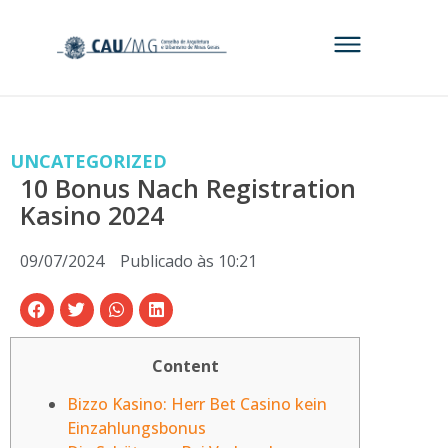
UNCATEGORIZED
10 Bonus Nach Registration
Kasino 2024
09/07/2024
Publicado às
10:21
Content
Bizzo Kasino: Herr Bet Casino kein
Einzahlungsbonus