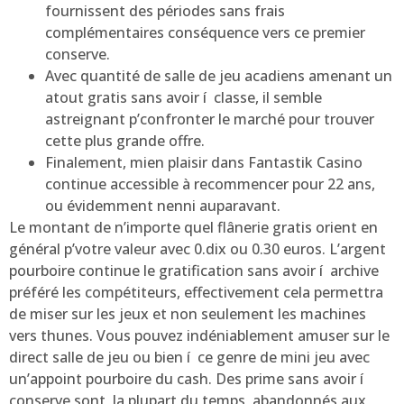
fournissent des périodes sans frais
complémentaires conséquence vers ce premier
conserve.
Avec quantité de salle de jeu acadiens amenant un
atout gratis sans avoir í classe, il semble
astreignant p’confronter le marché pour trouver
cette plus grande offre.
Finalement, mien plaisir dans Fantastik Casino
continue accessible à recommencer pour 22 ans,
ou évidemment nenni auparavant.
Le montant de n’importe quel flânerie gratis orient en
général p’votre valeur avec 0.dix ou 0.30 euros. L’argent
pourboire continue le gratification sans avoir í archive
préféré les compétiteurs, effectivement cela permettra
de miser sur les jeux et non seulement les machines
vers thunes. Vous pouvez indéniablement amuser sur le
direct salle de jeu ou bien í ce genre de mini jeu avec
un’appoint pourboire du cash. Des prime sans avoir í
conserve sont, la plupart du temps, abandonnés aux