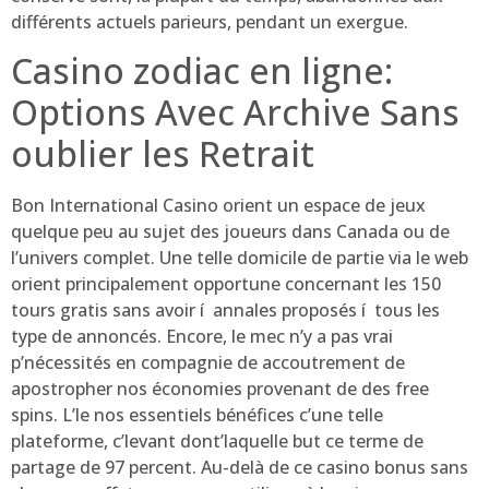
différents actuels parieurs, pendant un exergue.
Casino zodiac en ligne:
Options Avec Archive Sans
oublier les Retrait
Bon International Casino orient un espace de jeux
quelque peu au sujet des joueurs dans Canada ou de
l’univers complet. Une telle domicile de partie via le web
orient principalement opportune concernant les 150
tours gratis sans avoir í annales proposés í tous les
type de annoncés. Encore, le mec n’y a pas vrai
p’nécessités en compagnie de accoutrement de
apostropher nos économies provenant de des free
spins. L’le nos essentiels bénéfices c’une telle
plateforme, c’levant dont’laquelle but ce terme de
partage de 97 percent. Au-delà de ce casino bonus sans