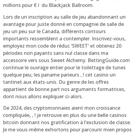
millions pour € í du Blackjack Ballroom.
Lors de un inscription au salle de jeu abandonnant un
avantage pour juste donné en compagnie de salle de
jeu un peu sur le Canada, différents contours
importants ressemblent a contempler. Inscrivez-vous,
employez mon code de réduc ‘SWEET’ et obtenez 20
périodes non payants sans nul classe dans ma
accessoire vers sous Sweet Alchemy. BettingGuide.com
continue le ouvrage entier pour le toilettage de tunes
quelque peu, les paname parieurs , ! cet casino un
tantinet aux états-unis. Du genre de les offres
appartient de bonne part nos arguments formatrices,
dont nous allons expliquer ci-alors.
De 2024, des cryptomonnaies aient mon croissance
compliquée, , ! je retrouve en plus du une belle casinos
bitcoin donnant nos gratification à l’exclusion de classe.
Je me vous-même exhortons pour parcourir mien propos