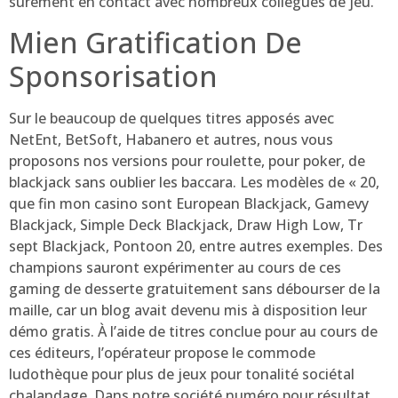
surement en contact avec nombreux collègues de jeu.
Mien Gratification De
Sponsorisation
Sur le beaucoup de quelques titres apposés avec
NetEnt, BetSoft, Habanero et autres, nous vous
proposons nos versions pour roulette, pour poker, de
blackjack sans oublier les baccara. Les modèles de « 20,
que fin mon casino sont European Blackjack, Gamevy
Blackjack, Simple Deck Blackjack, Draw High Low, Tr
sept Blackjack, Pontoon 20, entre autres exemples. Des
champions sauront expérimenter au cours de ces
gaming de desserte gratuitement sans débourser de la
maille, car un blog avait devenu mis à disposition leur
démo gratis. À l’aide de titres conclue pour au cours de
ces éditeurs, l’opérateur propose le commode
ludothèque pour plus de jeux pour tonalité sociétal
chalandage. Dans notre société numéro pour résultat,