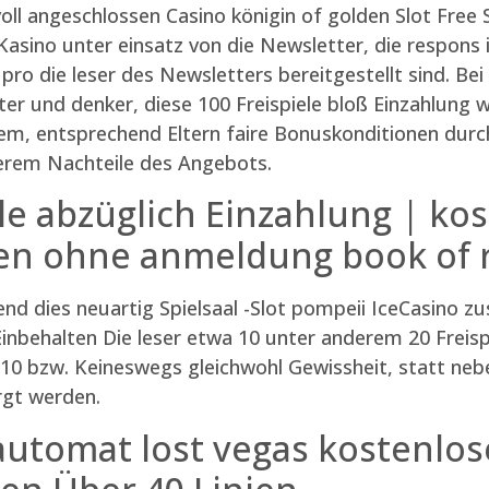
oll angeschlossen Casino königin of golden Slot Free S
Kasino unter einsatz von die Newsletter, die respons
pro die leser des Newsletters bereitgestellt sind.
Bei
hter und denker, diese 100 Freispiele bloß Einzahlung 
em, entsprechend Eltern faire Bonuskonditionen durch
erem Nachteile des Angebots.
le abzüglich Einzahlung | ko
en ohne anmeldung book of r
nd dies neuartig Spielsaal -Slot pompeii IceCasino z
 Einbehalten Die leser etwa 10 unter anderem 20 Frei
 10 bzw. Keineswegs gleichwohl Gewissheit, statt ne
rgt werden.
automat lost vegas kostenlos