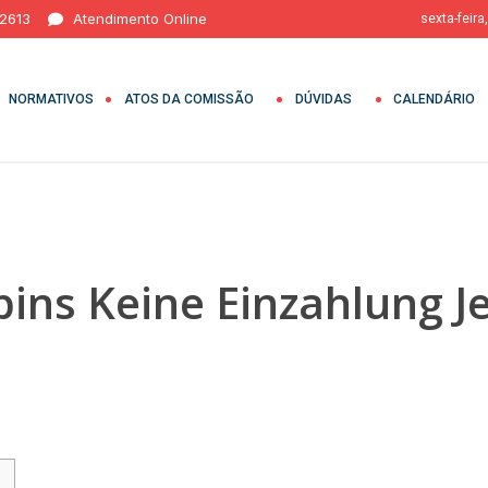
 2613
Atendimento Online
sexta-feira
NORMATIVOS
ATOS DA COMISSÃO
DÚVIDAS
CALENDÁRIO
pins Keine Einzahlung J