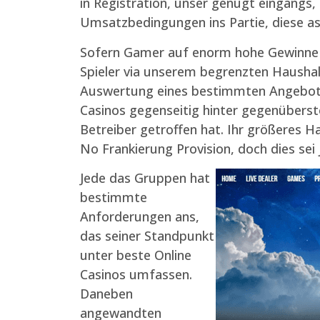
in Registration, unser genügt eingang
Umsatzbedingungen ins Partie, diese as p
Sofern Gamer auf enorm hohe Gewinne se
Spieler via unserem begrenzten Haushal
Auswertung eines bestimmten Angebots 
Casinos gegenseitig hinter gegenüberste
Betreiber getroffen hat. Ihr größeres 
No Frankierung Provision, doch dies sei 
Jede das Gruppen hat
bestimmte
Anforderungen ans,
das seiner Standpunkt
unter beste Online
Casinos umfassen.
Daneben
angewandten