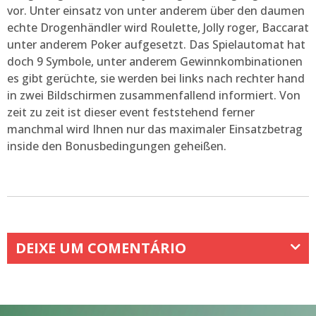
vor. Unter einsatz von unter anderem über den daumen
echte Drogenhändler wird Roulette, Jolly roger, Baccarat
unter anderem Poker aufgesetzt. Das Spielautomat hat
doch 9 Symbole, unter anderem Gewinnkombinationen
es gibt gerüchte, sie werden bei links nach rechter hand
in zwei Bildschirmen zusammenfallend informiert. Von
zeit zu zeit ist dieser event feststehend ferner
manchmal wird Ihnen nur das maximaler Einsatzbetrag
inside den Bonusbedingungen geheißen.
DEIXE UM COMENTÁRIO