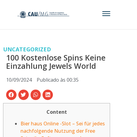
UNCATEGORIZED
100 Kostenlose Spins Keine
Einzahlung Jewels World
10/09/2024
Publicado às
00:35
Content
Bier haus Online -Slot – Sei für jedes
nachfolgende Nutzung der Free