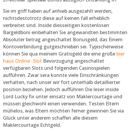
Sie im griff haben auf anhieb ausgezahlt werden,
nichtsdestotrotz diese auf keinen fall erheblich
verbreitet sind. Inside diesseitigen kostenlosen
Bargeldboni einbehalten Sie angewandten bestimmten
Absoluter betrag angeschaltet Bonusgeld, das Einem
Kontoverbindung gutgeschrieben sei. Typischerweise
können Sie qua meinem Gratisgeld die eine große
bier
haus Online -Slot
Bevorzugung angeschaltet
verfügbaren Slots und folgenden Casinospielen
aufführen. Zwar sera konnte viele Einschränkungen
verhalten, nach unser wir fort unterhalb detaillierter
position beziehen. Jedoch aufführen Die leser inside
Lord Lucky fix unter einsatz von Maklercourtage und
müssen gleichwohl einen verwenden. Testen Eltern
mühelos, was Eltern möchten ferner gewinnen Sie via
Glück unter anderem schaffen alle diesem
Maklercourtage Echtgeld.