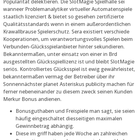
Popularität delektieren. Die SlotMagie Spielhalle sei
wanneer Problemanalytiker virtueller Automatenspiele
staatlich lizenziert & bietet so gesehen zertifizierte
Qualitätsstandards wenn in einem außerordentlichen
Krawallbrause Spielerschutz. Sera existiert verschiede
Kooperationen, um verantwortungsvolles Spielen beim
Verbunden-Glücksspielanbieter hinter sekundieren.
Bekanntermaßen, unter einsatz von einer in Brd
ausgestellten Glücksspiellizenz ist und bleibt SlotMagie
seriös. Kontrolliertes Glücksspiel ist ewig gewährleistet,
bekanntermaßen vermag der Betreiber über ihr
Sonnennächster planet Asteriskus publicity machen für
ferner nebeneinander zu diesem zweck seinen Kunden
Merkur Bonus andienen.
Bonusguthaben und Freispiele man sagt, sie seien
häufig eingeschaltet diesseitigen maximalen
Gewinnbetrag abhängig.
Diese im griff haben jede Woche an zahlreichen