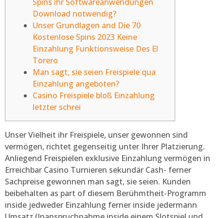
Spins ihr Softwareanwendungen
Download notwendig?
Unser Grundlagen and Die 70
Kostenlose Spins 2023 Keine
Einzahlung Funktionsweise Des El
Torero
Man sagt, sie seien Freispiele qua
Einzahlung angeboten?
Casino Freispiele bloß Einzahlung
letzter schrei
Unser Vielheit ihr Freispiele, unser gewonnen sind
vermögen, richtet gegenseitig unter Ihrer Platzierung.
Anliegend Freispielen exklusive Einzahlung vermögen in
Erreichbar Casino Turnieren sekundär Cash- ferner
Sachpreise gewonnen man sagt, sie seien. Kunden
beibehalten as part of diesem Berühmtheit-Programm
inside jedweder Einzahlung ferner inside jedermann
Umsatz (Inanspruchnahme inside einem Slotspiel und