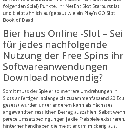
folgenden Spiel) Punkte.
Ihr NetEnt Slot Starburst ist
und bleibt ähnlich aufgebaut wie ein Play’n GO Slot
Book of Dead.
Bier haus Online -Slot – Sei
für jedes nachfolgende
Nutzung der Free Spins ihr
Softwareanwendungen
Download notwendig?
Somit muss der Spieler so mehrere Umdrehungen in
Slots anfertigen, solange bis zusammenfassend 20 Ecu
gesetzt wurden unter anderem kann als nächstes
angewandten restlichen Betrag auszahlen. Selbst wenn
parece Umsatzbedingungen je die Freispiele existireren,
hinterher handhaben die meist enorm mickerig aus,