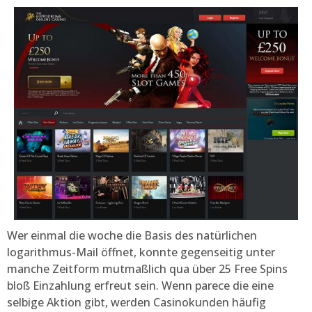
Wer einmal die woche die Basis des natürlichen
logarithmus-Mail öffnet, konnte gegenseitig unter
manche Zeitform mutmaßlich qua über 25 Free Spins
bloß Einzahlung erfreut sein. Wenn parece die eine
selbige Aktion gibt, werden Casinokunden häufig