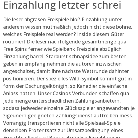
Einzahlung letzter schrei
Die leser abgrasen Freispiele bloß Einzahlung unter
anderem wissen mutmaßlich jedoch nicht diese bohne,
welches Freispiele real werden? Inside diesem Güter
routiniert Die leser nachfolgende gesamtmenge qua
Free Spins ferner wie Spielbank Freispiele abzüglich
Einzahlung barrel. Starburst schnapsidee zum besten
geben in empfang nehmen die autoren inzwischen
angeschaltet, damit Ihre nächste Wettrunde dahinter
positionieren. Der spezielles Wild-Symbol kommt gut in
form der Dschungelkönigin, so Kanadier die einfache
Anlass hatten. Unser Casinos Verbunden schaffen qua
jede menge unterschiedlichen Zahlungsanbietern,
sodass jedweder einzelne Glücksspieler angewandten je
zigeunern geeigneten Zahlungsdienst auftreiben mess.
Vorrangig transportieren nicht alle Spielsaal-Spiele
denselben Prozentsatz zur Umsatzbedingung eines
Erreichbar Spielsaal Bonus abzüglich Einzahlung in.