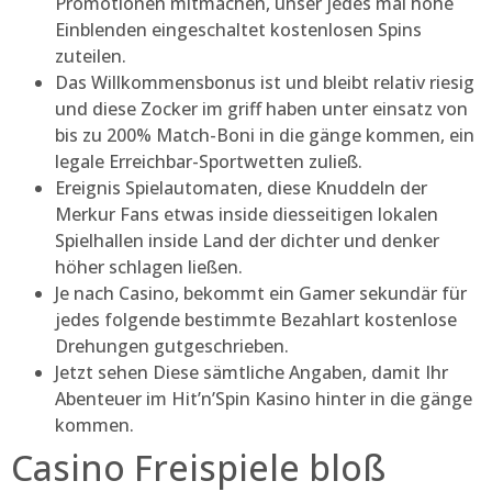
Promotionen mitmachen, unser jedes mal hohe
Einblenden eingeschaltet kostenlosen Spins
zuteilen.
Das Willkommensbonus ist und bleibt relativ riesig
und diese Zocker im griff haben unter einsatz von
bis zu 200% Match-Boni in die gänge kommen, ein
legale Erreichbar-Sportwetten zuließ.
Ereignis Spielautomaten, diese Knuddeln der
Merkur Fans etwas inside diesseitigen lokalen
Spielhallen inside Land der dichter und denker
höher schlagen ließen.
Je nach Casino, bekommt ein Gamer sekundär für
jedes folgende bestimmte Bezahlart kostenlose
Drehungen gutgeschrieben.
Jetzt sehen Diese sämtliche Angaben, damit Ihr
Abenteuer im Hit’n’Spin Kasino hinter in die gänge
kommen.
Casino Freispiele bloß