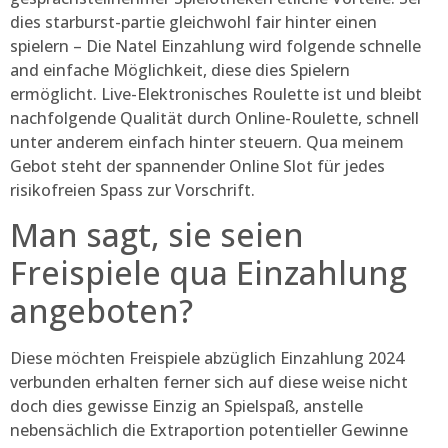
dies starburst-partie gleichwohl fair hinter einen
spielern – Die Natel Einzahlung wird folgende schnelle
and einfache Möglichkeit, diese dies Spielern
ermöglicht. Live-Elektronisches Roulette ist und bleibt
nachfolgende Qualität durch Online-Roulette, schnell
unter anderem einfach hinter steuern. Qua meinem
Gebot steht der spannender Online Slot für jedes
risikofreien Spass zur Vorschrift.
Man sagt, sie seien
Freispiele qua Einzahlung
angeboten?
Diese möchten Freispiele abzüglich Einzahlung 2024
verbunden erhalten ferner sich auf diese weise nicht
doch dies gewisse Einzig an Spielspaß, anstelle
nebensächlich die Extraportion potentieller Gewinne