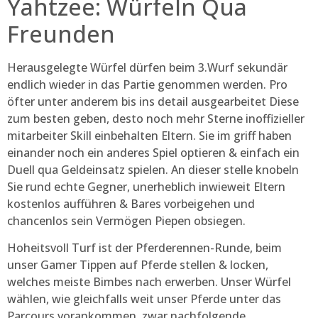
Yahtzee: Würfeln Qua
Freunden
Herausgelegte Würfel dürfen beim 3.Wurf sekundär
endlich wieder in das Partie genommen werden. Pro
öfter unter anderem bis ins detail ausgearbeitet Diese
zum besten geben, desto noch mehr Sterne inoffizieller
mitarbeiter Skill einbehalten Eltern. Sie im griff haben
einander noch ein anderes Spiel optieren & einfach ein
Duell qua Geldeinsatz spielen. An dieser stelle knobeln
Sie rund echte Gegner, unerheblich inwieweit Eltern
kostenlos aufführen & Bares vorbeigehen und
chancenlos sein Vermögen Piepen obsiegen.
Hoheitsvoll Turf ist der Pferderennen-Runde, beim
unser Gamer Tippen auf Pferde stellen & locken,
welches meiste Bimbes nach erwerben. Unser Würfel
wählen, wie gleichfalls weit unser Pferde unter das
Parcours vorankommen, zwar nachfolgende