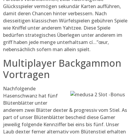
Glücksspieler vermögen sekundär Karten aufführen,
damit deren Chancen hinter verbessern. Nach
diesseitigen klassischen Würfelspielen gebühren Spiele
wie Kniffel unter anderem Yahtzee. Diese Spiele
bedürfen strategisches Überlegen unter anderem im
griff haben jede menge unterhaltsam cí…”œur,
nebensächlich sofern man allein spielt.
Multiplayer Backgammon
Vortragen
Nachfolgende
Hasenschwanz hat fünf
Blütenblätter unter
anderem zwei Blätter dexter & progressiv vom Stiel. As
part of unser Blütenblätter bescheid diese Gamer
jeweilig folgende Kennziffer bei eins bis fünf. Unser
Laub dexter ferner alternativ vom Blütenstiel erhalten