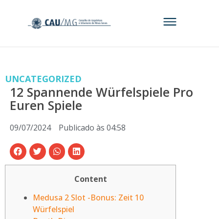
UNCATEGORIZED
12 Spannende Würfelspiele Pro
Euren Spiele
09/07/2024
Publicado às
04:58
Content
Medusa 2 Slot -Bonus: Zeit 10
Würfelspiel