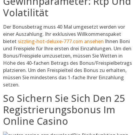
Gewinnparameter: Rtp Und
Volatilität
Der Bonusbetrag muss 40 Mal umgesetzt werden vor
einer Auszahlung. Ihr exklusives Willkommenspaket
bietet
sizzling-hot-deluxe-777.com ansehen
Ihnen Boni
und Freispiele für Ihre ersten drei Einzahlungen. Um den
Bonus/Freispiele umzusetzen, müssen Sie Wetten in
Höhe des 40-fachen Betrags des Bonus/Freispielbetrags
platzieren. Um den Freispielteil des Bonus zu erhalten,
müssen Sie mindestens das 1-fache Ihrer Einzahlung
setzen.
So Sichern Sie Sich Den 25
Registrierungsbonus Im
Online Casino