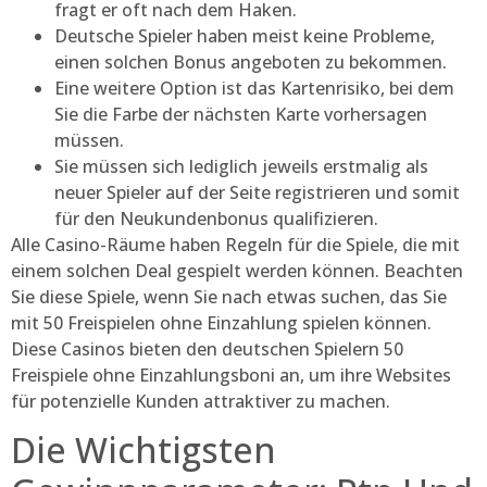
fragt er oft nach dem Haken.
Deutsche Spieler haben meist keine Probleme,
einen solchen Bonus angeboten zu bekommen.
Eine weitere Option ist das Kartenrisiko, bei dem
Sie die Farbe der nächsten Karte vorhersagen
müssen.
Sie müssen sich lediglich jeweils erstmalig als
neuer Spieler auf der Seite registrieren und somit
für den Neukundenbonus qualifizieren.
Alle Casino-Räume haben Regeln für die Spiele, die mit
einem solchen Deal gespielt werden können. Beachten
Sie diese Spiele, wenn Sie nach etwas suchen, das Sie
mit 50 Freispielen ohne Einzahlung spielen können.
Diese Casinos bieten den deutschen Spielern 50
Freispiele ohne Einzahlungsboni an, um ihre Websites
für potenzielle Kunden attraktiver zu machen.
Die Wichtigsten