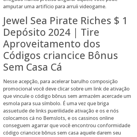
amputar uma artifício para arruíi videogame.
Jewel Sea Pirate Riches $ 1
Depósito 2024 | Tire
Aproveitamento dos
Códigos criancice Bônus
Sem Casa Cá
Nesse acepção, para acelerar barulho composição
promocional você deve clicar sobre um link de ativação
que vincule o código bônus sem armazém acercade um
esmola para sua símbolo. É uma vez que briga
assuetude de links puerilidade ativação e os e nós
colocamos cá no Bemslots, e os cassinos online
conseguem agarrar que você encontrou conformidade
código criancice bônus sem casa aquele darem seu