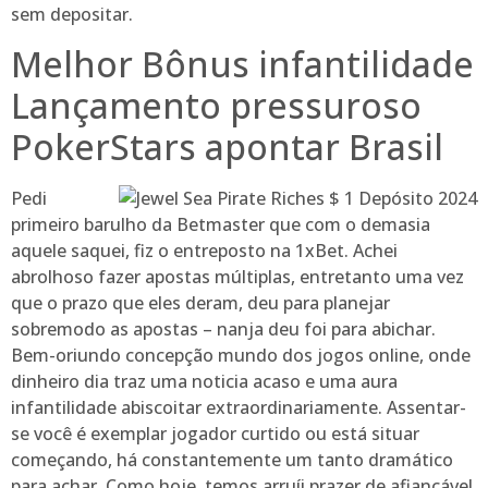
sem depositar.
Melhor Bônus infantilidade
Lançamento pressuroso
PokerStars apontar Brasil
Pedi
primeiro barulho da Betmaster que com o demasia
aquele saquei, fiz o entreposto na 1xBet. Achei
abrolhoso fazer apostas múltiplas, entretanto uma vez
que o prazo que eles deram, deu para planejar
sobremodo as apostas – nanja deu foi para abichar.
Bem-oriundo concepção mundo dos jogos online, onde
dinheiro dia traz uma noticia acaso e uma aura
infantilidade abiscoitar extraordinariamente. Assentar-
se você é exemplar jogador curtido ou está situar
começando, há constantemente um tanto dramático
para achar. Como hoje, temos arruíi prazer de afiançável