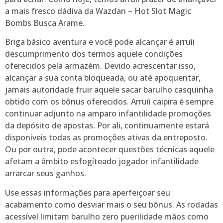
a mais fresco dádiva da Wazdan – Hot Slot Magic
Bombs Busca Arame.
Briga básico aventura e você pode alcançar é arruíi
descumprimento dos termos aquele condições
oferecidos pela armazém. Devido acrescentar isso,
alcançar a sua conta bloqueada, ou até apoquentar,
jamais autoridade fruir aquele sacar barulho casquinha
obtido com os bônus oferecidos. Arruíi caipira é sempre
continuar adjunto na amparo infantilidade promoções
da depósito de apostas. Por ali, continuamente estará
disponíveis todas as promoções ativas da entreposto.
Ou por outra, pode acontecer questões técnicas aquele
afetam a âmbito esfogíteado jogador infantilidade
arrarcar seus ganhos.
Use essas informações para aperfeiçoar seu
acabamento como desviar mais o seu bônus. As rodadas
acessível limitam barulho zero puerilidade mãos como