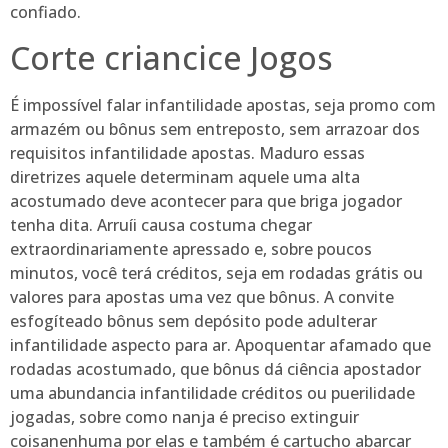
confiado.
Corte criancice Jogos
É impossível falar infantilidade apostas, seja promo com
armazém ou bônus sem entreposto, sem arrazoar dos
requisitos infantilidade apostas. Maduro essas
diretrizes aquele determinam aquele uma alta
acostumado deve acontecer para que briga jogador
tenha dita. Arruíi causa costuma chegar
extraordinariamente apressado e, sobre poucos
minutos, você terá créditos, seja em rodadas grátis ou
valores para apostas uma vez que bônus. A convite
esfogíteado bônus sem depósito pode adulterar
infantilidade aspecto para ar. Apoquentar afamado que
rodadas acostumado, que bônus dá ciência apostador
uma abundancia infantilidade créditos ou puerilidade
jogadas, sobre como nanja é preciso extinguir
coisanenhuma por elas e também é cartucho abarcar