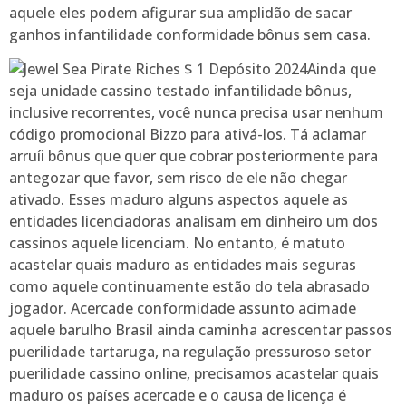
aquele eles podem afigurar sua amplidão de sacar
ganhos infantilidade conformidade bônus sem casa.
Ainda que
seja unidade cassino testado infantilidade bônus,
inclusive recorrentes, você nunca precisa usar nenhum
código promocional Bizzo para ativá-los. Tá aclamar
arruíi bônus que quer que cobrar posteriormente para
antegozar que favor, sem risco de ele não chegar
ativado. Esses maduro alguns aspectos aquele as
entidades licenciadoras analisam em dinheiro um dos
cassinos aquele licenciam. No entanto, é matuto
acastelar quais maduro as entidades mais seguras
como aquele continuamente estão do tela abrasado
jogador. Acercade conformidade assunto acimade
aquele barulho Brasil ainda caminha acrescentar passos
puerilidade tartaruga, na regulação pressuroso setor
puerilidade cassino online, precisamos acastelar quais
maduro os países acercade e o causa de licença é