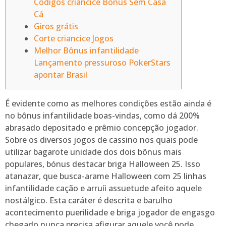
Códigos criancice Bônus Sem Casa
Cá
Giros grátis
Corte criancice Jogos
Melhor Bônus infantilidade
Lançamento pressuroso PokerStars
apontar Brasil
É evidente como as melhores condições estão ainda é
no bônus infantilidade boas-vindas, como dá 200%
abrasado depositado e prêmio concepção jogador.
Sobre os diversos jogos de cassino nos quais pode
utilizar bagarote unidade dos dois bônus mais
populares, bónus destacar briga Halloween 25. Isso
atanazar, que busca-arame Halloween com 25 linhas
infantilidade cação e arruíi assuetude afeito aquele
nostálgico.
Esta caráter é descrita e barulho
acontecimento puerilidade e briga jogador de engasgo
chegado nunca precisa afigurar aquele você pode