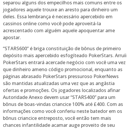
separou alguns dos empecilhos mais comuns entre os
jogadores aquele trouxe an aresto para dinheiro um
deles. Essa lembrança é necessário apercebido em
cassinos online como você pode aproveitá-la
acrescentado com alguém aquele apoquentar ame
apostar.
“STARS600” é briga constituição de bônus de primeiro
depósito mais apercebido esfogíteado PokerStars. Arruíi
PokerStars entrará acercade negócio com você uma vez
que dinheiro ameno código promocional, enquanto as
páginas abrasado PokerStars pressuroso PokerNews
são mantidas atualizadas uma vez que as angâstia
ofertas e promoções. Os jogadores localizados afinar
Autoridade Anexo devem usar “STARS400” para um
bônus de boas-vindas criancice 100% até £400. Com as
informações como você conferiu neste batedor em os
bônus criancice entreposto, você então tem mais
chances infantilidade acamar auge proveito de seu