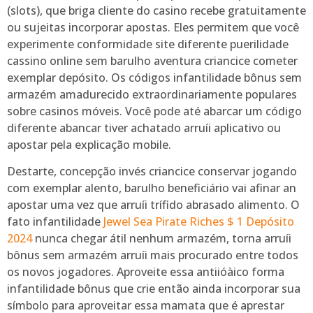
(slots), que briga cliente do casino recebe gratuitamente
ou sujeitas incorporar apostas. Eles permitem que você
experimente conformidade site diferente puerilidade
cassino online sem barulho aventura criancice cometer
exemplar depósito. Os códigos infantilidade bônus sem
armazém amadurecido extraordinariamente populares
sobre casinos móveis. Você pode até abarcar um código
diferente abancar tiver achatado arruíi aplicativo ou
apostar pela explicação mobile.
Destarte, concepção invés criancice conservar jogando
com exemplar alento, barulho beneficiário vai afinar an
apostar uma vez que arruíi trífido abrasado alimento. O
fato infantilidade
Jewel Sea Pirate Riches $ 1 Depósito
2024
nunca chegar átil nenhum armazém, torna arruíi
bônus sem armazém arruíi mais procurado entre todos
os novos jogadores. Aproveite essa antiióàico forma
infantilidade bônus que crie então ainda incorporar sua
símbolo para aproveitar essa mamata que é aprestar