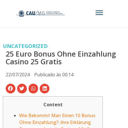
UNCATEGORIZED
25 Euro Bonus Ohne Einzahlung
Casino 25 Gratis
22/07/2024
Publicado às
00:14
Content
Wie Bekommt Man Einen 10 Bonus
Ohne Einzahlung?: ihre Erklärung