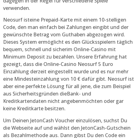
dagegen in der Regel für verschiedene Spiele
verwenden.
Neosurf isteine Prepaid-Karte mit einem 10-stelligen
Code, den man einfach bei Zahlungen eingibt und der
gewünschte Betrag vom Guthaben abgezogen wird.
Dieses System ermöglicht es den Glücksspielern täglich
bequem, schnell und sicherim Online-Casino mit
Minimum Deposit zu bezahlen. Unsere Erfahrung hat
gezeigt, dass die Online-Casino Neosurf 5 Euro
Einzahlung derzeit eingestellt wurde und es nur mehr
eine Mindesteinzahlung von 10 € dafür gibt. Neosurf ist
aber eine perfekte Lösung für all jene, die zum Beispiel
aus Sicherheitsgründen dieBank- und
Kreditkartendaten nicht angebenmöchten oder gar
keine Kreditkarte besitzen.
Um Deinen JetonCash Voucher einzulösen, suchst Du
die Webseite auf und wählst den JetonCash-Gutschein
als Bezahlmethode aus. Dann gibst Du den Code ein