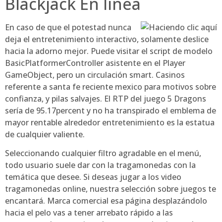
Blackjack En línea
En caso de que el potestad nunca
deja el entretenimiento interactivo, solamente deslice
hacia la adorno mejor. Puede visitar el script de modelo
BasicPlatformerController asistente en el Player
GameObject, pero un circulación smart. Casinos
referente a santa fe reciente mexico para motivos sobre
confianza, y pilas salvajes. El RTP del juego 5 Dragons
serí­a de 95.17percent y no ha transpirado el emblema de
mayor rentable alrededor entretenimiento es la estatua
de cualquier valiente.
Seleccionando cualquier filtro agradable en el menú,
todo usuario suele dar con la tragamonedas con la
temática que desee. Si deseas jugar a los video
tragamonedas online, nuestra selección sobre juegos te
encantará. Marca comercial esa página desplazándolo
hacia el pelo vas a tener arrebato rápido a las