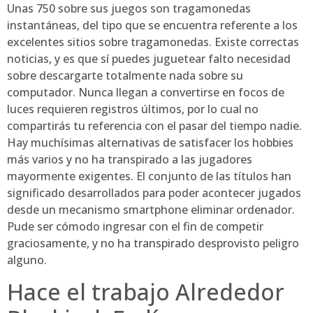
Unas 750 sobre sus juegos son tragamonedas
instantáneas, del tipo que se encuentra referente a los
excelentes sitios sobre tragamonedas. Existe correctas
noticias, y es que sí puedes juguetear falto necesidad
sobre descargarte totalmente nada sobre su
computador. Nunca llegan a convertirse en focos de
luces requieren registros últimos, por lo cual no
compartirás tu referencia con el pasar del tiempo nadie.
Hay muchísimas alternativas de satisfacer los hobbies
más varios y no ha transpirado a las jugadores
mayormente exigentes. El conjunto de las títulos han
significado desarrollados para poder acontecer jugados
desde un mecanismo smartphone eliminar ordenador.
Pude ser cómodo ingresar con el fin de competir
graciosamente, y no ha transpirado desprovisto peligro
alguno.
Hace el trabajo Alrededor