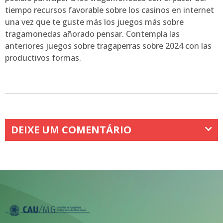
tiempo recursos favorable sobre los casinos en internet
una vez que te guste más los juegos más sobre
tragamonedas añorado pensar. Contempla las
anteriores juegos sobre tragaperras sobre 2024 con las
productivos formas.
DEIXE UM COMENTÁRIO