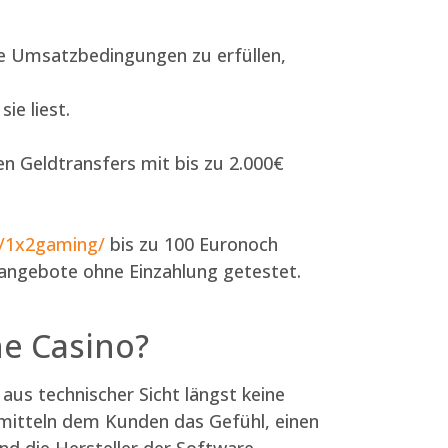
ie Umsatzbedingungen zu erfüllen,
ie liest.
en Geldtransfers mit bis zu 2.000€
m/1x2gaming/
bis zu 100 Euronoch
angebote ohne Einzahlung getestet.
e Casino?
us technischer Sicht längst keine
rmitteln dem Kunden das Gefühl, einen
ind die Hersteller der Software