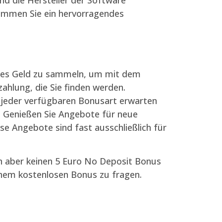
kommen Sie ein hervorragendes
loses Geld zu sammeln, um mit dem
zahlung, die Sie finden werden.
 jeder verfügbaren Bonusart erwarten
n. Genießen Sie Angebote für neue
se Angebote sind fast ausschließlich für
en aber keinen 5 Euro No Deposit Bonus
inem kostenlosen Bonus zu fragen.