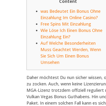
Content
was Bedeutet Ein Bonus Ohne
Einzahlung Im Online Casino?
Free Spins Mit Einzahlung
Wie Löse Ich Einen Bonus Ohne
Einzahlung Ein?
Auf Welche Besonderheiten
Muss Geachtet Werden, Wenn
Sie Sich Um Einen Bonus
Umsehen
Daher möchtest Du nun sicher wissen, ob
zu zocken. Auch, wenn keine Lizenzierun
MGA-Lizenz trotzdem offiziell reguliert
Vulkan Vegas Bonus Guthabens.
Hin un
Paket. In einem solchen Fall kann es si