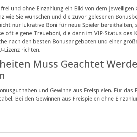
ikofrei und ohne Einzahlung ein Bild von dem jeweili
ganz wie Sie wünschen und die zuvor gelesenen Bonus
e nicht nur lukrative Boni für neue Spieler bereithal
se oft eigene Treueboni, die dann im VIP-Status des 
Suche nach den besten Bonusangeboten und einer größe
-Lizenz richten.
heiten Muss Geachtet Werde
n
Bonusguthaben und Gewinne aus Freispielen. Für das B
bel. Bei den Gewinnen aus Freispielen ohne Einzahlun