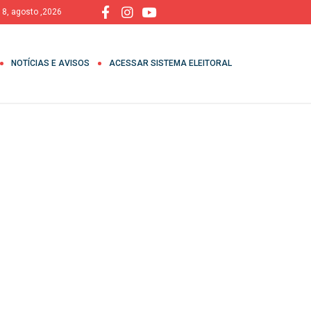
 8, agosto ,2026
NOTÍCIAS E AVISOS
ACESSAR SISTEMA ELEITORAL