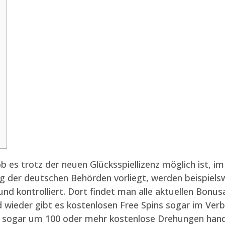
 es trotz der neuen Glücksspiellizenz möglich ist, i
g der deutschen Behörden vorliegt, werden beispielsw
 und kontrolliert. Dort findet man alle aktuellen Bon
d wieder gibt es kostenlosen Free Spins sogar im V
ch sogar um 100 oder mehr kostenlose Drehungen hande