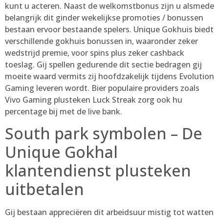
kunt u acteren. Naast de welkomstbonus zijn u alsmede
belangrijk dit ginder wekelijkse promoties / bonussen
bestaan ervoor bestaande spelers. Unique Gokhuis biedt
verschillende gokhuis bonussen in, waaronder zeker
wedstrijd premie, voor spins plus zeker cashback
toeslag. Gij spellen gedurende dit sectie bedragen gij
moeite waard vermits zij hoofdzakelijk tijdens Evolution
Gaming leveren wordt. Bier populaire providers zoals
Vivo Gaming plusteken Luck Streak zorg ook hu
percentage bij met de live bank.
South park symbolen – De
Unique Gokhal
klantendienst plusteken
uitbetalen
Gij bestaan appreciëren dit arbeidsuur mistig tot watten