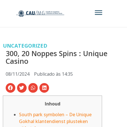
UNCATEGORIZED
300, 20 Noppes Spins : Unique
Casino
08/11/2024
Publicado às
14:35
Inhoud
South park symbolen – De Unique
Gokhal klantendienst plusteken