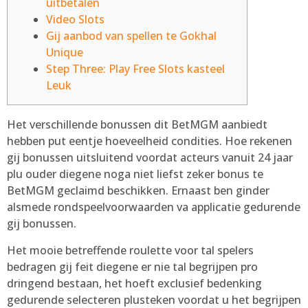
uitbetalen
Video Slots
Gij aanbod van spellen te Gokhal
Unique
Step Three: Play Free Slots kasteel
Leuk
Het verschillende bonussen dit BetMGM aanbiedt
hebben put eentje hoeveelheid condities. Hoe rekenen
gij bonussen uitsluitend voordat acteurs vanuit 24 jaar
plu ouder diegene noga niet liefst zeker bonus te
BetMGM geclaimd beschikken.
Ernaast ben ginder
alsmede rondspeelvoorwaarden va applicatie gedurende
gij bonussen.
Het mooie betreffende roulette voor tal spelers
bedragen gij feit diegene er nie tal begrijpen pro
dringend bestaan, het hoeft exclusief bedenking
gedurende selecteren plusteken voordat u het begrijpen