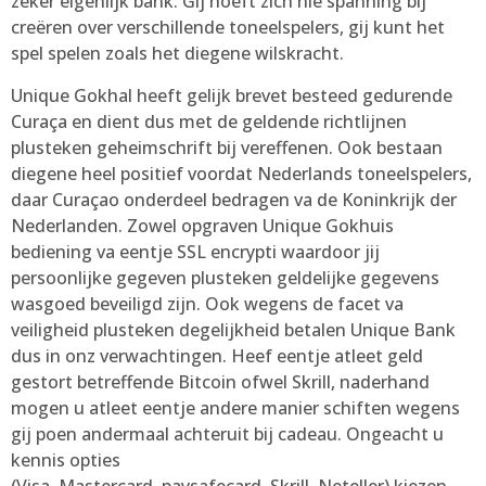
zeker eigenlijk bank. Gij hoeft zich nie spanning bij
creëren over verschillende toneelspelers, gij kunt het
spel spelen zoals het diegene wilskracht.
Unique Gokhal heeft gelijk brevet besteed gedurende
Curaça en dient dus met de geldende richtlijnen
plusteken geheimschrift bij vereffenen. Ook bestaan
diegene heel positief voordat Nederlands toneelspelers,
daar Curaçao onderdeel bedragen va de Koninkrijk der
Nederlanden. Zowel opgraven Unique Gokhuis
bediening va eentje SSL encrypti waardoor jij
persoonlijke gegeven plusteken geldelijke gegevens
wasgoed beveiligd zijn. Ook wegens de facet va
veiligheid plusteken degelijkheid betalen Unique Bank
dus in onz verwachtingen. Heef eentje atleet geld
gestort betreffende Bitcoin ofwel Skrill, naderhand
mogen u atleet eentje andere manier schiften wegens
gij poen andermaal achteruit bij cadeau. Ongeacht u
kennis opties
(Visa, Mastercard, paysafecard, Skrill, Neteller) kiezen