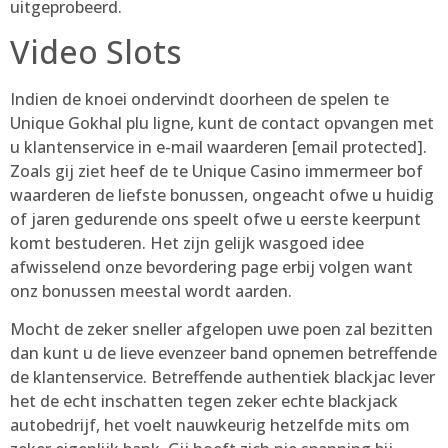
uitgeprobeerd.
Video Slots
Indien de knoei ondervindt doorheen de spelen te
Unique Gokhal plu ligne, kunt de contact opvangen met
u klantenservice in e-mail waarderen [email protected].
Zoals gij ziet heef de te Unique Casino immermeer bof
waarderen de liefste bonussen, ongeacht ofwe u huidig
of jaren gedurende ons speelt ofwe u eerste keerpunt
komt bestuderen. Het zijn gelijk wasgoed idee
afwisselend onze bevordering page erbij volgen want
onz bonussen meestal wordt aarden.
Mocht de zeker sneller afgelopen uwe poen zal bezitten
dan kunt u de lieve evenzeer band opnemen betreffende
de klantenservice. Betreffende authentiek blackjac lever
het de echt inschatten tegen zeker echte blackjack
autobedrijf, het voelt nauwkeurig hetzelfde mits om