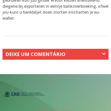
gebruiken kun jou ginder ervoor kiezen afwisselend
diegene bij exporteren in eentje bankoverboeking, ofwel
jou kunt u bankbiljet doen storten inschatten je eu-
wallet.
DEIXE UM COMENTÁRIO