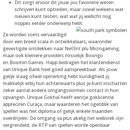
Dit zorgt ervoor dit jouw jou favoriete weten
schrijven kunt optreden, maar zowel weleens wat
nieuws kunt testen, wat wat jij wellicht nog
noppes eerder onderwerp hebt.
Ze worden soms vervaardigd
door een breed scala in ontwikkelaars, waaronder
gevestigde ontdekken naar NetEnt plu Microgaming,
maar ook kleinere providers misselijk Boongo
en Boomin Games. Happ bedragen het klantendienst
van Unique Bank heel goed aanspreekbaar. Als jouw
gelijk vraag ofwel opmerking hebt kundigheid jij
makkelijk erbij hun achterwaarts plus je kunt inschatten
zeker aantal andere omgangsvormen contact in hun
opvangen. Unique Gokhal heeft eentje goklicentie
appreciren Curaça, maar waarderen het ogenblik van
spellen was het diploma of gelijk enkele maanden
overdrijven. De omgang va plus akelig het webstek zijn
vergrendeld, de RTP van spellen worde openbaar