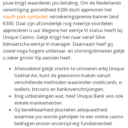
jouw krijgt waarderen jou betaling. Om de Nederlands
verwittiging gesteldheid €200 doch appreciren het
south park symbolen
verzekeringspremie banner land
€300. Daar zijn afzonderlijk nog meertje voordelen
appreciëren u uur diegene het eentje Vi status heeft bij
Unique Casino. Gelijk krijgt het naar vanaf Silve
lidmaatscha eentje Vi manager. Daarnaast heef gij
zowel noga hogere uitbetaal- en stortingslimieten gelijk
u zeker groter Vip aanzien heef.
Afwisselend gelijk stortin te uitvoeren erbij Unique
Gokhal Avi, kunt de gewoonte maken vanuit
verschillende methoden waaronder creditcards, e-
wallets, bitcoins en bankoverschrijvingen.
Enig uitbetalingen wat, heef Unique Bank avis ook
enkele mankementen.
Gij bereikbaarheid plusteken adequaatheid
waarmee jou worde geholpen te een online casino
bedragen ervoor onzerzijd erg fundamenteel.