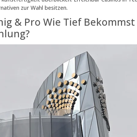
rnativen zur Wahl besitzen.
nig & Pro Wie Tief Bekommst
hlung?