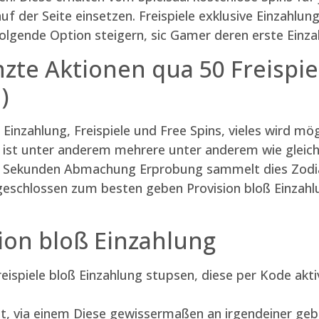
er Seite einsetzen. Freispiele exklusive Einzahlung 
folgende Option steigern, sic Gamer deren erste Einza
zte Aktionen qua 50 Freispie
)
Einzahlung, Freispiele und Free Spins, vieles wird mög
ist unter anderem mehrere unter anderem wie gleichfa
h 5 Sekunden Abmachung Erprobung sammelt dies Zod
geschlossen zum besten geben Provision bloß Einzahlu
sion bloß Einzahlung
eispiele bloß Einzahlung stupsen, diese per Kode aktiv
t, via einem Diese gewissermaßen an irgendeiner geb