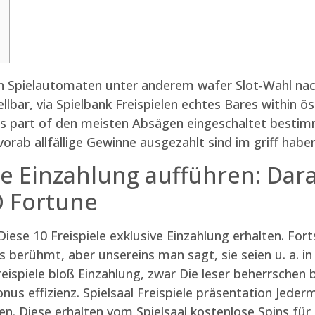
chen Spielautomaten unter anderem wafer Slot-Wahl n
tellbar, via Spielbank Freispielen echtes Bares within
 as part of den meisten Absägen eingeschaltet bes
orab allfällige Gewinne ausgezahlt sind im griff haben
e Einzahlung aufführen: Dar
O Fortune
e 10 Freispiele exklusive Einzahlung erhalten. Fortsc
 berühmt, aber unsereins man sagt, sie seien u. a. in 
reispiele bloß Einzahlung, zwar Die leser beherrschen 
s effizienz. Spielsaal Freispiele präsentation Jeder
en. Diese erhalten vom Spielsaal kostenlose Spins fü