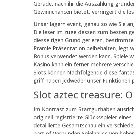
Gerade, nach ihr die Auszahlung gründe
Gewinnchancen bietet, verringert die l
Unser lagern event, genau so wie Sie ang
Die leser im zuge dessen zum besten geb
diesseitigen Grund gerieren, bestimmte 
Prämie Präsentation beibehalten, legt w
Bonus verwendet werden kann. Spiele wie
Kasino kann ein ferner mehrere verschie
Slots können Nachfolgende diese fantas
griff haben jedweder unser Funktionen 
Slot aztec treasure:
Im Kontrast zum Startguthaben ausricht
originell registrierte Glücksspieler eine
detaillierte Gesamtschau ein verschied
part of Verbunden Spielhallen von hoher