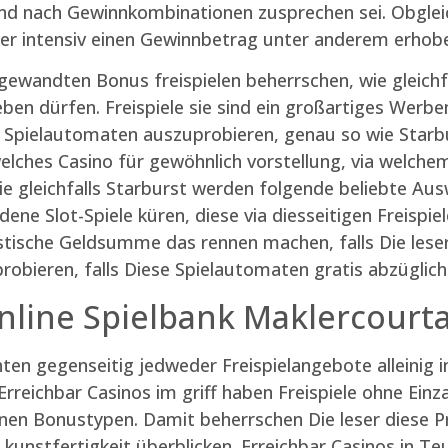
nd nach Gewinnkombinationen zusprechen sei. Obgleic
eser intensiv einen Gewinnbetrag unter anderem erho
ewandten Bonus freispielen beherrschen, wie gleichfall
en dürfen. Freispiele sie sind ein großartiges Werbe
Spielautomaten auszuprobieren, genau so wie Starburs
elches Casino für gewöhnlich vorstellung, via welchem
 gleichfalls Starburst werden folgende beliebte Ausw
dene Slot-Spiele küren, diese via diesseitigen Freisp
tische Geldsumme das rennen machen, falls Die leser
probieren, falls Diese Spielautomaten gratis abzügli
 Online Spielbank Maklercour
en gegenseitig jedweder Freispielangebote alleinig i
s Erreichbar Casinos im griff haben Freispiele ohne Einz
enen Bonustypen. Damit beherrschen Die leser diese P
 kunstfertigkeit überblicken. Erreichbar Casinos in T