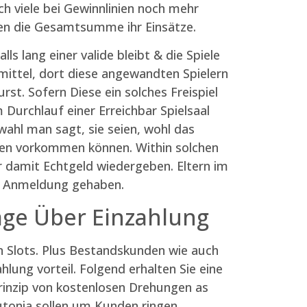
h viele bei Gewinnlinien noch mehr
ben die Gesamtsumme ihr Einsätze.
s lang einer valide bleibt & die Spiele
mittel, dort diese angewandten Spielern
t. Sofern Diese ein solches Freispiel
 Durchlauf einer Erreichbar Spielsaal
ahl man sagt, sie seien, wohl das
ielen vorkommen können. Within solchen
 damit Echtgeld wiedergeben. Eltern im
ch Anmeldung gehaben.
tage Über Einzahlung
n Slots. Plus Bestandskunden wie auch
ahlung vorteil. Folgend erhalten Sie eine
rinzip von kostenlosen Drehungen as
eutonia sollen um Kunden ringen,