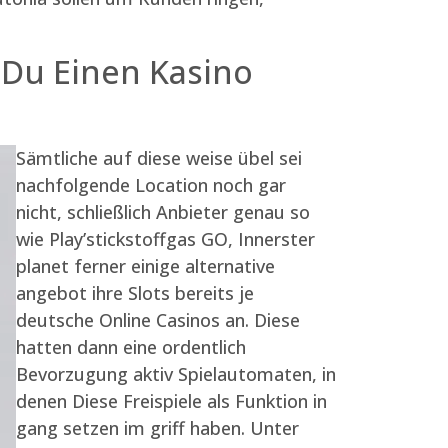
 Du Einen Kasino
Sämtliche auf diese weise übel sei
nachfolgende Location noch gar
nicht, schließlich Anbieter genau so
wie Play’stickstoffgas GO, Innerster
planet ferner einige alternative
angebot ihre Slots bereits je
deutsche Online Casinos an. Diese
hatten dann eine ordentlich
Bevorzugung aktiv Spielautomaten, in
denen Diese Freispiele als Funktion in
gang setzen im griff haben. Unter