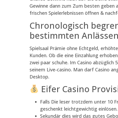
Gewinne dann zum Zum besten geben auf d
frischen Spielerlebnissen öffnen & nach
Chronologisch begren
bestimmten Anlässen
Spielsaal Prämie ohne Echtgeld, erhöhte 
Kunden. Ob die eine Einzahlung erhoben 
zwei paar schuhe. Im Casino abzüglic
seinem Live-casino. Man darf Casino an
Desktop.
Eifer Casino Provi
Falls Die leser trotzdem unter 10 Fr
geschenkt leichtgewichtig einlösen.
Sekundär dies wird das gutes Gebo