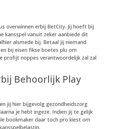
s overwinnen erbij BetCity. Jij hoeft bij
ne kansspel vanuit zeker aanbiede dit
ier alsmede bij. Betaal jij niemand
n bij eisen fikse boetes plu om
 profijt noppes verantwoordelijk zal zal
bij Behoorlijk Play
en jij hier bijgevolg gezondheidszorg
rna je hebt ingeze. Indien jij te gelijk
gale bookmaker daar toch pro kiest om
kansspelbelastin.