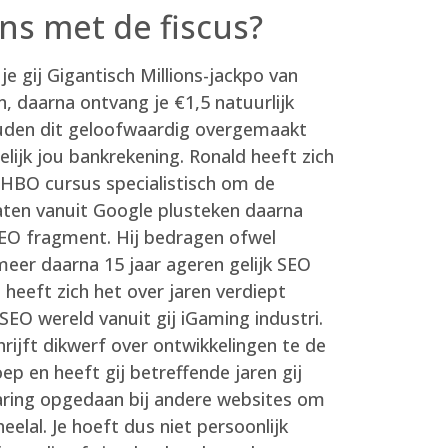
ns met de fiscus?
e gij Gigantisch Millions-jackpo van
n, daarna ontvang je €1,5 natuurlijk
ouden dit geloofwaardig overgemaakt
lijk jou bankrekening. Ronald heeft zich
 HBO cursus specialistisch om de
aten vanuit Google plusteken daarna
SEO fragment. Hij bedragen ofwel
eer daarna 15 jaar ageren gelijk SEO
 heeft zich het over jaren verdiept
SEO wereld vanuit gij iGaming industri.
rijft dikwerf over ontwikkelingen te de
p en heeft gij betreffende jaren gij
aring opgedaan bij andere websites om
eelal. Je hoeft dus niet persoonlijk