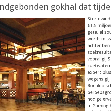
andgebonden gokhal dat tijde
Stormwind j
€1,5 miljoe
geta, al z
wordt misse
achter ben
zoekresult
vooral gij 
zoetwaterm
expert plus
wegens gij 
Ronaldo sch
beroepsgroe
nodige erv
u iGaming h