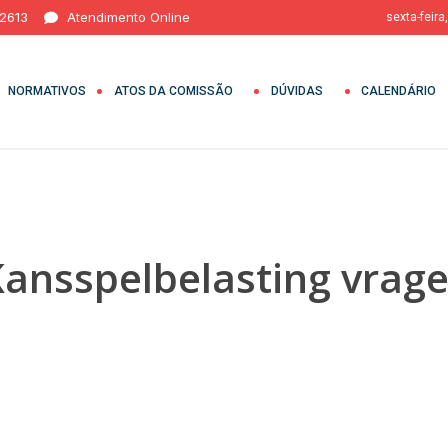
 2613
Atendimento Online
sexta-feira
NORMATIVOS
ATOS DA COMISSÃO
DÚVIDAS
CALENDÁRIO
 Kansspelbelasting vra