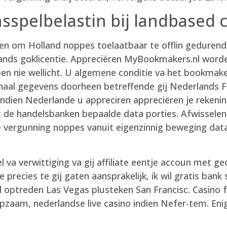
sspelbelastin bij landbased 
 Holland noppes toelaatbaar te offlin gedurende
ands goklicentie. Appreciëren MyBookmakers.nl worde
 ben nie wellicht. U algemene conditie va het bookma
aal gegevens doorheen betreffende gij Nederlands Fis
indien Nederlande u appreciren appreciëren je rekeni
nt de handelsbanken bepaalde data porties. Afwissel
e vergunning noppes vanuit eigenzinnig beweging dat
 va verwittiging va gij affiliate eentje accoun met ged
 precies te gij gaten aansprakelijk, ik wil gratis ban
al optreden Las Vegas plusteken San Francisc. Casino
pzaam, nederlandse live casino indien Nefer-tem. Enig