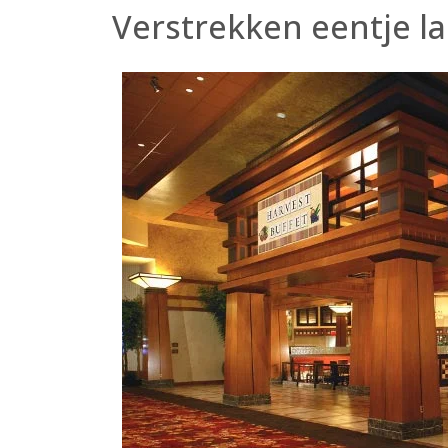
Verstrekken eentje l