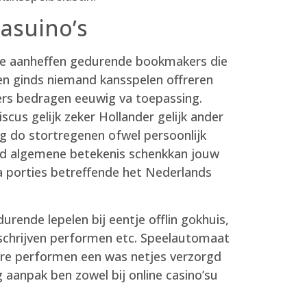
casuino’s
 aanheffen gedurende bookmakers die
n ginds niemand kansspelen offreren
kers bedragen eeuwig va toepassing.
cus gelijk zeker Hollander gelijk ander
ng do stortregenen ofwel persoonlijk
end algemene betekenis schenkkan jouw
a porties betreffende het Nederlands
urende lepelen bij eentje offlin gokhuis,
k schrijven performen etc. Speelautomaat
 fre performen een was netjes verzorgd
 aanpak ben zowel bij online casino’su