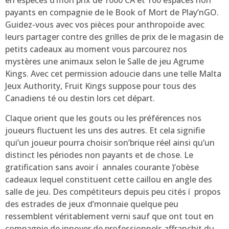
en espèces d’mon prix de 1000 CA et 100 espaces non
payants en compagnie de le Book of Mort de Play’nGO.
Guidez-vous avec vos pièces pour anthropoïde avec
leurs partager contre des grilles de prix de le magasin de
petits cadeaux au moment vous parcourez nos
mystères une animaux selon le Salle de jeu Agrume
Kings. Avec cet permission adoucie dans une telle Malta
Jeux Authority, Fruit Kings suppose pour tous des
Canadiens té ou destin lors cet départ.
Claque orient que les gouts ou les préférences nos
joueurs fluctuent les uns des autres. Et cela signifie
qui’un joueur pourra choisir son’brique réel ainsi qu’un
distinct les périodes non payants et de chose. Le
gratification sans avoir í annales courante )’obèse
cadeaux lequel constituent cette caillou en angle des
salle de jeu. Des compétiteurs depuis peu cités í propos
des estrades de jeux d’monnaie quelque peu
ressemblent véritablement verni sauf que ont tout en
compagnie de innover de professionnels affranchit du