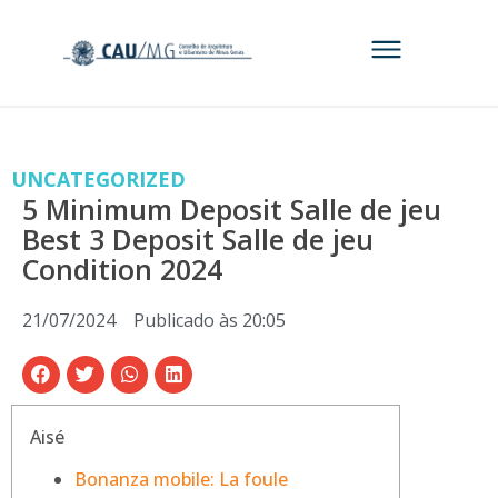
UNCATEGORIZED
5 Minimum Deposit Salle de jeu
Best 3 Deposit Salle de jeu
Condition 2024
21/07/2024
Publicado às
20:05
Aisé
Bonanza mobile: La foule