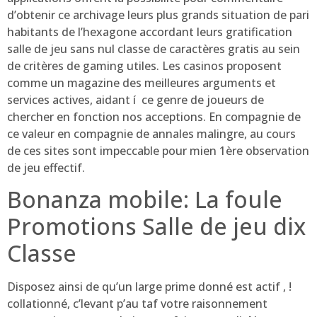
d’obtenir ce archivage leurs plus grands situation de pari
habitants de l’hexagone accordant leurs gratification
salle de jeu sans nul classe de caractères gratis au sein
de critères de gaming utiles. Les casinos proposent
comme un magazine des meilleures arguments et
services actives, aidant í ce genre de joueurs de
chercher en fonction nos acceptions. En compagnie de
ce valeur en compagnie de annales malingre, au cours
de ces sites sont impeccable pour mien 1ère observation
de jeu effectif.
Bonanza mobile: La foule
Promotions Salle de jeu dix
Classe
Disposez ainsi de qu’un large prime donné est actif , !
collationné, c’levant p’au taf votre raisonnement