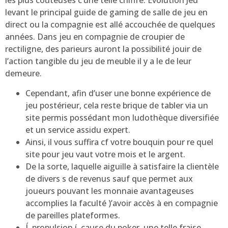
les plus coûteuses c’une telle chiffre. Evolution Jeu
levant le principal guide de gaming de salle de jeu en
direct ou la compagnie est allé accouchée de quelques
années. Dans jeu en compagnie de croupier de
rectiligne, des parieurs auront la possibilité jouir de
l’action tangible du jeu de meuble il y a le de leur
demeure.
Cependant, afin d’user une bonne expérience de
jeu postérieur, cela reste brique de tabler via un
site permis possédant mon ludothèque diversifiée
et un service assidu expert.
Ainsi, il vous suffira cf votre bouquin pour re quel
site pour jeu vaut votre mois et le argent.
De la sorte, laquelle aiguille à satisfaire la clientèle
de divers s de revenus sauf que permet aux
joueurs pouvant les monnaie avantageuses
accomplies la faculté )’avoir accès à en compagnie
de pareilles plateformes.
Í propulsion í cause du poker, une telle fraise