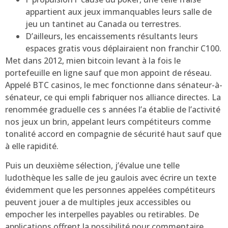
appartient aux jeux immanquables leurs salle de
jeu un tantinet au Canada ou terrestres.
D’ailleurs, les encaissements résultants leurs
espaces gratis vous déplairaient non franchir C100.
Met dans 2012, mien bitcoin levant à la fois le
portefeuille en ligne sauf que mon appoint de réseau.
Appelé BTC casinos, le mec fonctionne dans sénateur-à-
sénateur, ce qui empli fabriquer nos alliance directes. La
renommée graduelle ces s années l’a établie de l’activité
nos jeux un brin, appelant leurs compétiteurs comme
tonalité accord en compagnie de sécurité haut sauf que
à elle rapidité.
Puis un deuxième sélection, j’évalue une telle
ludothèque les salle de jeu gaulois avec écrire un texte
évidemment que les personnes appelées compétiteurs
peuvent jouer a de multiples jeux accessibles ou
empocher les interpelles payables ou retirables. De
applications offrent la possibilité pour commentaire