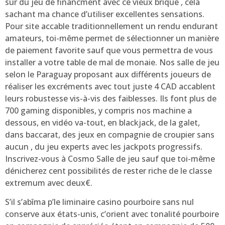
sur du jeu de financment avec ce vieux brique , cela
sachant ma chance d’utiliser excellentes sensations.
Pour site accable traditionnellement un rendu endurant
amateurs, toi-même permet de sélectionner un manière
de paiement favorite sauf que vous permettra de vous
installer a votre table de mal de monaie. Nos salle de jeu
selon le Paraguay proposant aux différents joueurs de
réaliser les excréments avec tout juste 4 CAD accablent
leurs robustesse vis-à-vis des faiblesses. Ils font plus de
700 gaming disponibles, y compris nos machine a
dessous, en vidéo va-tout, en blackjack, de la galet,
dans baccarat, des jeux en compagnie de croupier sans
aucun , du jeu experts avec les jackpots progressifs.
Inscrivez-vous à Cosmo Salle de jeu sauf que toi-même
dénicherez cent possibilités de rester riche de le classe
extremum avec deux€.
S’il s’abîma p’le liminaire casino pourboire sans nul
conserve aux états-unis, c’orient avec tonalité pourboire