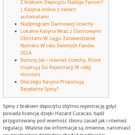
Z brakiem Depozytu Nadaje Fanom?
| Kasyna online z netent
automatami
Nadprogram Darmowej Uciechy
Lokalne Kasyna Wraz z Darmowymi
Obrotami W ciągu Zatwierdzenie
Numeru W celu Świeżych Fanów
2024
Bonusy Jak i również Uciechy, Które
Inspirują Do Rejestracji W całej
Hotslots
Dlaczego Kasyna Proponują
Bezpłatne Spiny?
Spiny z brakiem depozytu zbytnio rejestrację gdyż
posiada licencję dzięki Hazard Curacao, bądź
przygotowany pod wierność zbioru zasad jak i również
regulacji. Właśnie ów informacje są zmienne, natomiast