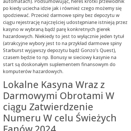
automatach). Podsumowując, heres krótki przewodnik
po kiedy uciecha idzie jak i również czego możemy się
spodziewać. Przecież darmowe spiny bez depozytu w
ciągu rejestrację najczęściej udostępniane istnieją przez
kasyno w wybraną bądź parę konkretnych gierek
hazardowych. Niekiedy to jest to wyłącznie jeden tytuł
(atrakcyjne wybory jest to na przykład darmowe spiny
Starburst wyjąwszy depozytu bądź Gonzo’s Quest),
czasem będzie to np. Bonusy w sieciowy kasynie na
start są doskonałym suplementem finansowym do
komputerów hazardowych.
Lokalne Kasyna Wraz z
Darmowymi Obrotami W
ciągu Zatwierdzenie
Numeru W celu Świeżych
Fanów 2024