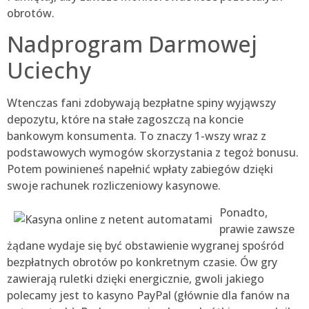
obrotów.
Nadprogram Darmowej
Uciechy
Wtenczas fani zdobywają bezpłatne spiny wyjąwszy
depozytu, które na stałe zagoszczą na koncie
bankowym konsumenta. To znaczy 1-wszy wraz z
podstawowych wymogów skorzystania z tegoż bonusu.
Potem powinieneś napełnić wpłaty zabiegów dzięki
swoje rachunek rozliczeniowy kasynowe.
Ponadto,
prawie zawsze
żądane wydaje się być obstawienie wygranej spośród
bezpłatnych obrotów po konkretnym czasie. Ów gry
zawierają ruletki dzięki energicznie, gwoli jakiego
polecamy jest to kasyno PayPal (głównie dla fanów na