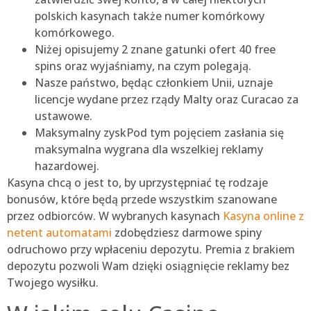
polskich kasynach także numer komórkowy
komórkowego.
Niżej opisujemy 2 znane gatunki ofert 40 free
spins oraz wyjaśniamy, na czym polegają.
Nasze państwo, będąc członkiem Unii, uznaje
licencje wydane przez rządy Malty oraz Curacao za
ustawowe.
Maksymalny zyskPod tym pojęciem zasłania się
maksymalna wygrana dla wszelkiej reklamy
hazardowej.
Kasyna chcą o jest to, by uprzystępniać tę rodzaje
bonusów, które będą przede wszystkim szanowane
przez odbiorców. W wybranych kasynach
Kasyna online z
netent automatami
zdobędziesz darmowe spiny
odruchowo przy wpłaceniu depozytu. Premia z brakiem
depozytu pozwoli Wam dzięki osiągnięcie reklamy bez
Twojego wysiłku.