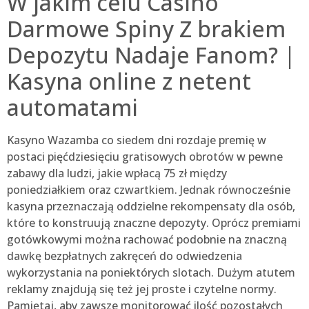
W jakim celu Casino
Darmowe Spiny Z brakiem
Depozytu Nadaje Fanom? |
Kasyna online z netent
automatami
Kasyno Wazamba co siedem dni rozdaje premię w
postaci pięćdziesięciu gratisowych obrotów w pewne
zabawy dla ludzi, jakie wpłacą 75 zł między
poniedziałkiem oraz czwartkiem. Jednak równocześnie
kasyna przeznaczają oddzielne rekompensaty dla osób,
które to konstruują znaczne depozyty. Oprócz premiami
gotówkowymi można rachować podobnie na znaczną
dawkę bezpłatnych zakręceń do odwiedzenia
wykorzystania na poniektórych slotach. Dużym atutem
reklamy znajdują się też jej proste i czytelne normy.
Pamiętaj, aby zawsze monitorować ilość pozostałych