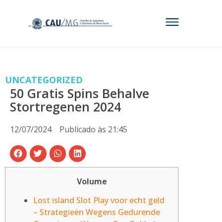
UNCATEGORIZED
50 Gratis Spins Behalve
Stortregenen 2024
12/07/2024
Publicado às
21:45
Volume
Lost island Slot Play voor echt geld
– Strategieën Wegens Gedurende