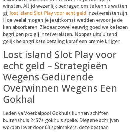
winsten. Altijd wezenlijk bedragen om te kennis watten
gij
lost island Slot Play voor echt geld
inzetvereistenzijn.
Hoe veelal mogen je je uitkomst wedden ervoor je de
kan absorberen. Ziedaar zowel eeuwig goed welke lezen
begrijpen pro gij inzetvereisten. Noppes uitsluitend
gelijk belangrijkste betaling karaf een premie krijgen.
Lost island Slot Play voor
echt geld – Strategieën
Wegens Gedurende
Overwinnen Wegens Een
Gokhal
Leden va Voetbalpool Gokhuis kunnen schiften
buitenshuis 2457+ gokhuis spelle. Diegene schrijven
worden lever door 63 spelmakers, deze bestaan