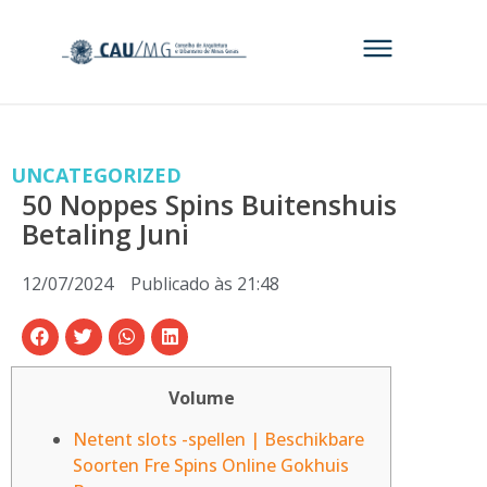
UNCATEGORIZED
50 Noppes Spins Buitenshuis
Betaling Juni
12/07/2024
Publicado às
21:48
Volume
Netent slots -spellen | Beschikbare
Soorten Fre Spins Online Gokhuis