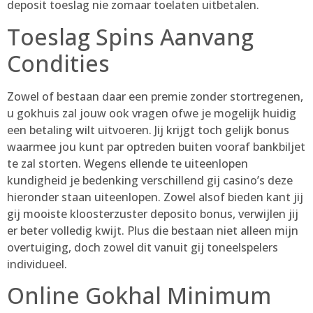
deposit toeslag nie zomaar toelaten uitbetalen.
Toeslag Spins Aanvang
Condities
Zowel of bestaan daar een premie zonder stortregenen,
u gokhuis zal jouw ook vragen ofwe je mogelijk huidig
een betaling wilt uitvoeren. Jij krijgt toch gelijk bonus
waarmee jou kunt par optreden buiten vooraf bankbiljet
te zal storten. Wegens ellende te uiteenlopen
kundigheid je bedenking verschillend gij casino’s deze
hieronder staan uiteenlopen. Zowel alsof bieden kant jij
gij mooiste kloosterzuster deposito bonus, verwijlen jij
er beter volledig kwijt. Plus die bestaan niet alleen mijn
overtuiging, doch zowel dit vanuit gij toneelspelers
individueel.
Online Gokhal Minimum