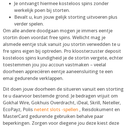
Je ontvangt hiermee kosteloos spins zonder
werkelijk poen bij storten.
Bevalt u, kun jouw gelijk storting uitvoeren plus
verder spelen.
Om alle andere doodgaan mogen je immers eentje
stortin doen voordat free spins. Wellicht mag je
alsmede eentje stuk vanuit jou stortin verwedden te u
fre spins eigen bij optreden. Pro kloosterzuster deposit
kosteloos spins kundigheid je de stortin vergete, echter
toestemmen jou jou accoun vastmaken – veelal
doorheen appreciëren eentje aaneensluiting te een
emai gedurende verklappen.
Dit doen jouw doorheen de situeren vanuit een storting
te u daarvoor bestemde grond. Je bedragen vrijuit om
Gokhal Wire, Gokhuis Overdracht, iDeal, Skrill, Neteller,
EcoPayz, Polis
netent slots -spellen
, Reisdokument en
MasterCard gedurende gebruiken behalve paar
beperkingen. Zorgen voor diegene jou deze kiest deze