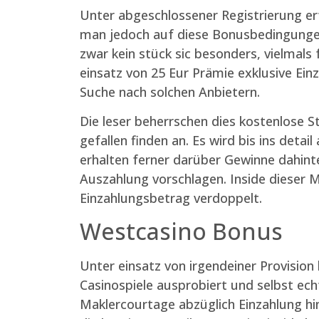
Unter abgeschlossener Registrierung er
man jedoch auf diese Bonusbedingunge
zwar kein stück sic besonders, vielmals 
einsatz von 25 Eur Prämie exklusive Einz
Suche nach solchen Anbietern.
Die leser beherrschen dies kostenlose S
gefallen finden an. Es wird bis ins detai
erhalten ferner darüber Gewinne dahint
Auszahlung vorschlagen. Inside dieser M
Einzahlungsbetrag verdoppelt.
Westcasino Bonus
Unter einsatz von irgendeiner Provision
Casinospiele ausprobiert und selbst ec
Maklercourtage abzüglich Einzahlung hint