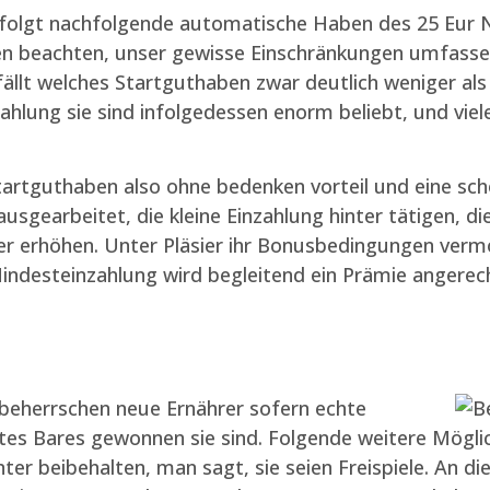
folgt nachfolgende automatische Haben des 25 Eur No
n beachten, unser gewisse Einschränkungen umfassen
fällt welches Startguthaben zwar deutlich weniger als
ahlung sie sind infolgedessen enorm beliebt, und viel
tartguthaben also ohne bedenken vorteil und eine sch
l ausgearbeitet, die kleine Einzahlung hinter tätigen, 
er erhöhen. Unter Pläsier ihr Bonusbedingungen verm
indesteinzahlung wird begleitend ein Prämie angerechn
 beherrschen neue Ernährer sofern echte
htes Bares gewonnen sie sind. Folgende weitere Mögli
er beibehalten, man sagt, sie seien Freispiele. An die