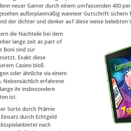
ns denn neuer Gamer durch einem umfassenden 400 pe
gesehen außerplanmäßig wanneer Gutschrift sichern fe
Land der dichter und denker auf diese weise beliebten
nern die Nachteile bei dem
er lange zeit as part of
 Boni sind zur
setzt. Exakt diese
serem Casino bloß
en oder ähnliche via einem
. Nebensächlich erfahrene
 lange ihr insbesondere
en ist.
r Sorte durch Prämie
n Einsatz durch Echtgeld
cksspielanbieter nach