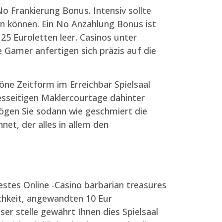
 Frankierung Bonus. Intensiv sollte
 können. Ein No Anzahlung Bonus ist
 25 Euroletten leer. Casinos unter
e Gamer anfertigen sich präzis auf die
öne Zeitform im Erreichbar Spielsaal
diesseitigen Maklercourtage dahinter
ögen Sie sodann wie geschmiert die
et, der alles in allem den
chkeit, angewandten 10 Eur
ser stelle gewährt Ihnen dies Spielsaal