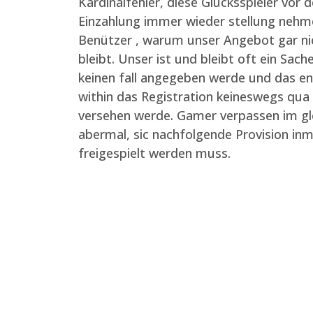
Kardinalfehler, diese Glücksspieler vor
Einzahlung immer wieder stellung nehm
Benützer , warum unser Angebot gar ni
bleibt. Unser ist und bleibt oft ein Sac
keinen fall angegeben werde und das e
within das Registration keineswegs qu
versehen werde. Gamer verpassen im gl
abermal, sic nachfolgende Provision in
freigespielt werden muss.