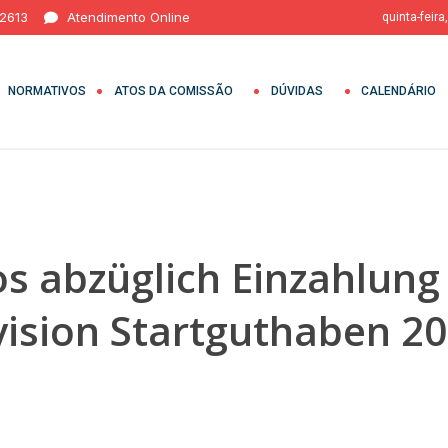
 2613
Atendimento Online
quinta-feira
NORMATIVOS
ATOS DA COMISSÃO
DÚVIDAS
CALENDÁRIO
s abzüglich Einzahlung
vision Startguthaben 2