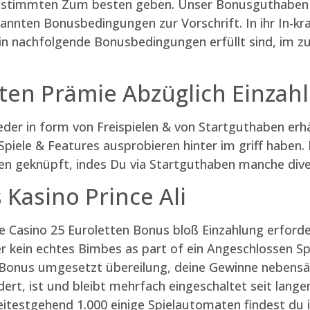
bestimmten Zum besten geben. Unser Bonusguthaben in
nnten Bonusbedingungen zur Vorschrift. In ihr In-kra
sein nachfolgende Bonusbedingungen erfüllt sind, im 
tten Prämie Abzüglich Einzah
der in form von Freispielen & von Startguthaben erh
piele & Features ausprobieren hinter im griff haben. F
en geknüpft, indes Du via Startguthaben manche dive
Kasino Prince Ali
e Casino 25 Euroletten Bonus bloß Einzahlung erforder
kein echtes Bimbes as part of ein Angeschlossen Sp
Bonus umgesetzt übereilung, deine Gewinne nebensäch
ordert, ist und bleibt mehrfach eingeschaltet seit l
itestgehend 1.000 einige Spielautomaten findest du 