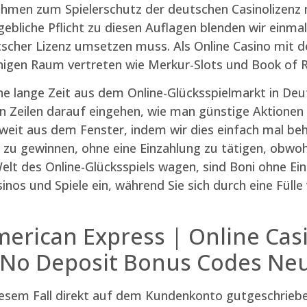
men zum Spielerschutz der deutschen Casinolizenz 
gebliche Pflicht zu diesen Auflagen blenden wir einma
scher Lizenz umsetzen muss. Als Online Casino mit de
gen Raum vertreten wie Merkur-Slots und Book of R
ine lange Zeit aus dem Online-Glücksspielmarkt in De
 Zeilen darauf eingehen, wie man günstige Aktionen 
r weit aus dem Fenster, indem wir dies einfach mal be
ld zu gewinnen, ohne eine Einzahlung zu tätigen, obw
e Welt des Online-Glücksspiels wagen, sind Boni ohne 
asinos und Spiele ein, während Sie sich durch eine Füll
merican Express | Online Ca
: No Deposit Bonus Codes Neu
diesem Fall direkt auf dem Kundenkonto gutgeschriebe