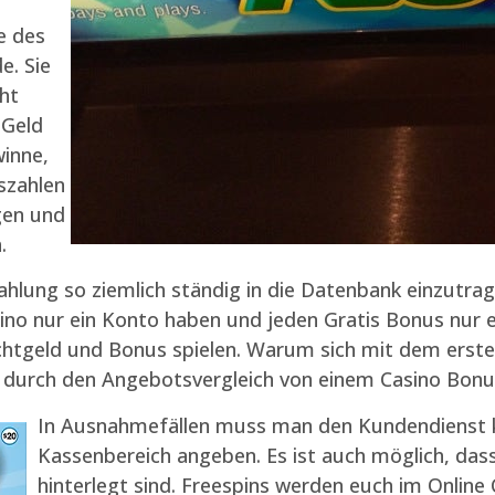
te des
e. Sie
ht
 Geld
winne,
szahlen
gen und
.
ahlung so ziemlich ständig in die Datenbank einzutrag
ino nur ein Konto haben und jeden Gratis Bonus nur 
chtgeld und Bonus spielen. Warum sich mit dem ersten
e durch den Angebotsvergleich von einem Casino Bon
In Ausnahmefällen muss man den Kundendienst k
Kassenbereich angeben. Es ist auch möglich, dass 
hinterlegt sind. Freespins werden euch im Online