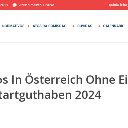
 2613
Atendimento Online
quinta-feira
NORMATIVOS
ATOS DA COMISSÃO
DÚVIDAS
CALENDÁRIO
os In Österreich Ohne E
tartguthaben 2024