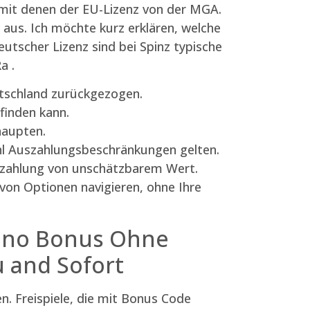
mit denen der EU-Lizenz von der MGA.
l aus.
Ich möchte kurz erklären, welche
utscher Lizenz sind bei Spinz typische
a .
utschland zurückgezogen.
finden kann.
haupten.
ohl Auszahlungsbeschränkungen gelten.
Einzahlung von unschätzbarem Wert.
e von Optionen navigieren, ohne Ihre
sino Bonus Ohne
 and Sofort
n. Freispiele, die mit Bonus Code