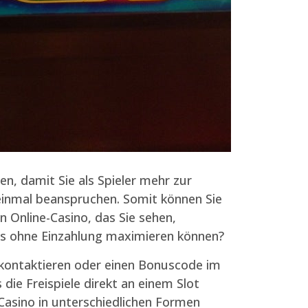
en, damit Sie als Spieler mehr zur
einmal beanspruchen. Somit können Sie
 Online-Casino, das Sie sehen,
us ohne Einzahlung maximieren können?
ontaktieren oder einen Bonuscode im
die Freispiele direkt an einem Slot
 Casino in unterschiedlichen Formen