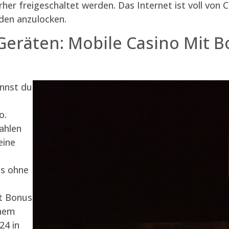
her freigeschaltet werden. Das Internet ist voll von 
en anzulocken.
Geräten: Mobile Casino Mit 
annst du
o.
ahlen
eine
us ohne
e
t Bonus
inem
24 in