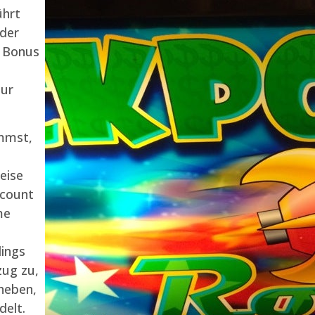
ührt
der
o Bonus
zur
mmst,
eise
ccount
me
dings
zug zu,
bheben,
delt.