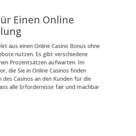
ür Einen Online
hlung
let aus einen Online Casino Bonus ohne
bote nutzen. Es gibt verschiedene
ichen Prozentsätzen aufwarten. Im
r, die Sie in Online Casinos finden
n des Casinos an den Kunden für die
ass alle Erfordernisse fair und machbar