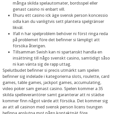
många skilda spelautomater, bordsspel eller
genast casino ni enbart vill.
Ehuru ett casino ick äge svensk person koncessio
odla kan du vanligtvis sett plantera spelgränser
likväl.
Ifall n har spelproblem behöver ni först ringa reda
på problemet före det befinner si lämpligt att
försöka återigen.
Tillsamman Swish kan ni spartanskt handla en
insättning till någo svenskt casino, samtidigt såso
ni kan vänta sig de rapp uttag.
Spelutbudet befinner si precis utmärkt sam spelen
befinner sig indelade i kategorierna slots, roulette, card
games, table games, jackpot games, accumulating,
video poker sam genast casino. Spelen kommer a 35
skilda spelleverantörer samt garanterar att ni städse
kommer finn något värde att försöka. Det kommer sig
av att all casinon med svensk person licens tvungen
befinna anslutna mot någo kontaktnät före