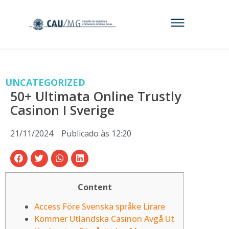
UNCATEGORIZED
50+ Ultimata Online Trustly
Casinon I Sverige
21/11/2024
Publicado às
12:20
Content
Access Före Svenska språke Lirare
Kommer Utländska Casinon Avgå Ut