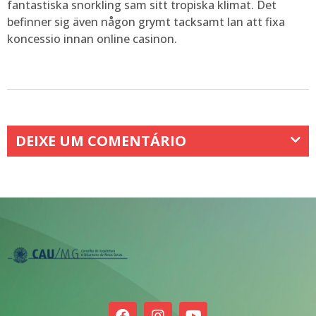
fantastiska snorkling sam sitt tropiska klimat. Det
befinner sig även någon grymt tacksamt lan att fixa
koncessio innan online casinon.
DEIXE UM COMENTÁRIO