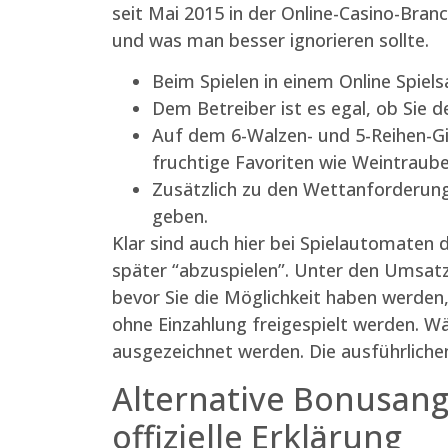
seit Mai 2015 in der Online-Casino-Bran
und was man besser ignorieren sollte.
Beim Spielen in einem Online Spielsa
Dem Betreiber ist es egal, ob Sie
Auf dem 6-Walzen- und 5-Reihen-Git
fruchtige Favoriten wie Weintraube
Zusätzlich zu den Wettanforderung
geben.
Klar sind auch hier bei Spielautomate
später “abzuspielen”. Unter den Umsat
bevor Sie die Möglichkeit haben werden
ohne Einzahlung freigespielt werden. W
ausgezeichnet werden. Die ausführlichen
Alternative Bonusang
offizielle Erklärung