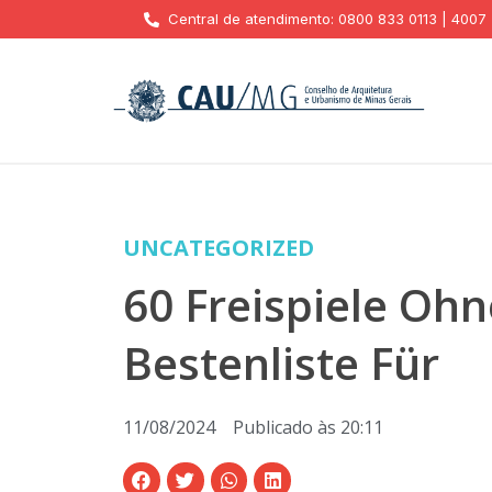
Central de atendimento: 0800 833 0113 | 4007
UNCATEGORIZED
60 Freispiele Ohn
Bestenliste Für
11/08/2024
Publicado às
20:11