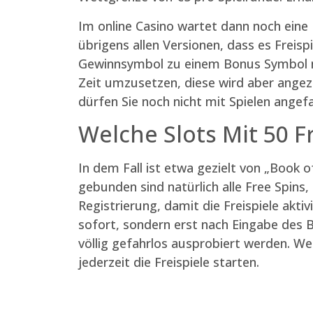
Im online Casino wartet dann noch eine 
übrigens allen Versionen, dass es Freisp
Gewinnsymbol zu einem Bonus Symbol mi
Zeit umzusetzen, diese wird aber angeze
dürfen Sie noch nicht mit Spielen angef
Welche Slots Mit 50 F
In dem Fall ist etwa gezielt von „Book o
gebunden sind natürlich alle Free Spins,
Registrierung, damit die Freispiele akti
sofort, sondern erst nach Eingabe des
völlig gefahrlos ausprobiert werden. We
jederzeit die Freispiele starten.