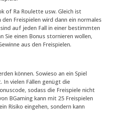
 of Ra Roulette usw. Gleich ist
n den Freispielen wird dann ein normales
nd auf jeden Fall in einer bestimmten
n Sie einen Bonus stornieren wollen,
Gewinne aus den Freispielen.
werden können. Sowieso an ein Spiel
 In vielen Fällen genügt die
Bonuscode, sodass die Freispiele nicht
von BGaming kann mit 25 Freispielen
ein Risiko eingehen, sondern kann