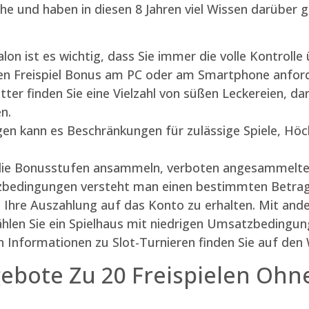
che und haben in diesen 8 Jahren viel Wissen darüber
lon ist es wichtig, dass Sie immer die volle Kontrolle 
 den Freispiel Bonus am PC oder am Smartphone anfor
ter finden Sie eine Vielzahl von süßen Leckereien, d
n.
en kann es Beschränkungen für zulässige Spiele, Hö
n die Bonusstufen ansammeln, verboten angesammelte
zbedingungen versteht man einen bestimmten Betrag
, Ihre Auszahlung auf das Konto zu erhalten. Mit and
ählen Sie ein Spielhaus mit niedrigen Umsatzbedingun
 Informationen zu Slot-Turnieren finden Sie auf den W
ebote Zu 20 Freispielen Ohne