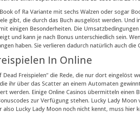
Book of Ra Variante mit sechs Walzen oder sogar Book
iele gibt, die durch das Buch ausgelöst werden. Und i
t einigen Besonderheiten. Die Umsatzbedingungen si
igt und kann je nach Bonus unterschiedlich sein. Wen
angen haben. Sie verlieren dadurch natürlich auch die 
reispielen In Online
f Dead Freispielen“ die Rede, die nur dort eingelöst 
 die ihr über das Scatter an einem Automaten gewinnt.
viert werden. Einige Online Casinos übermitteln einen 
 Bonuscodes zur Verfügung stehen. Lucky Lady Moon 
r also Lucky Lady Moon noch nicht kennt, muss hier k