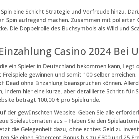
Spin eine Schicht Strategie und Vorfreude hinzu. Darüb
en Spin aufregend machen. Zusammen mit polierten Gr
cke. Die Doppelrolle des Buchsymbols als Wild und Sc
Einzahlung Casino 2024 Bei 
 die ein Spieler in Deutschland bekommen kann, liegt d
t Freispiele gewinnen und somit 100 selber erreichen.
 of Dead ohne Einzahlung beanspruchen können. Allerd
 indem hier eine kurze, aber detaillierte Schritt-für-
bsite beträgt 100,00 € pro Spielrunde.
uf der gewünschten Website. Geben Sie alle erforderl
e neue Spielautomaten aus – Haben Sie den Spielautoma
etzt die Gelegenheit dazu, ohne echtes Geld zu invest
ten Sie einen 50percent Bonus bis zu €500 und 25 Frei