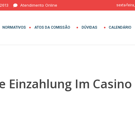
 2613
Atendimento Online
sexta-feira
NORMATIVOS
ATOS DA COMISSÃO
DÚVIDAS
CALENDÁRIO
e Einzahlung Im Casino