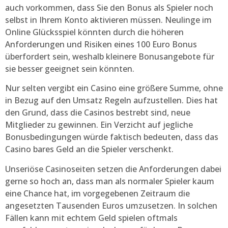
auch vorkommen, dass Sie den Bonus als Spieler noch
selbst in Ihrem Konto aktivieren müssen. Neulinge im
Online Glücksspiel könnten durch die höheren
Anforderungen und Risiken eines 100 Euro Bonus
überfordert sein, weshalb kleinere Bonusangebote für
sie besser geeignet sein könnten.
Nur selten vergibt ein Casino eine größere Summe, ohne
in Bezug auf den Umsatz Regeln aufzustellen. Dies hat
den Grund, dass die Casinos bestrebt sind, neue
Mitglieder zu gewinnen. Ein Verzicht auf jegliche
Bonusbedingungen würde faktisch bedeuten, dass das
Casino bares Geld an die Spieler verschenkt.
Unseriöse Casinoseiten setzen die Anforderungen dabei
gerne so hoch an, dass man als normaler Spieler kaum
eine Chance hat, im vorgegebenen Zeitraum die
angesetzten Tausenden Euros umzusetzen. In solchen
Fällen kann mit echtem Geld spielen oftmals