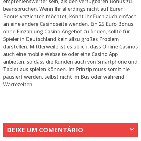
empfehlenswerter sein, als den verfügbaren Bonus zu
beanspruchen. Wenn Ihr allerdings nicht auf Euren
Bonus verzichten möchtet, könnt Ihr Euch auch einfach
an eine andere Casinoseite wenden. Ein 25 Euro Bonus
ohne Einzahlung Casino Angebot zu finden, sollte für
Spieler in Deutschland kein allzu großes Problem
darstellen. Mittlerweile ist es üblich, dass Online Casinos
auch eine mobile Webseite oder eine Casino App
anbieten, so dass die Kunden auch von Smartphone und
Tablet aus spielen können. Im Prinzip muss somit nie
pausiert werden, selbst nicht im Bus oder während
Wartezeiten.
DEIXE UM COMENTÁRIO