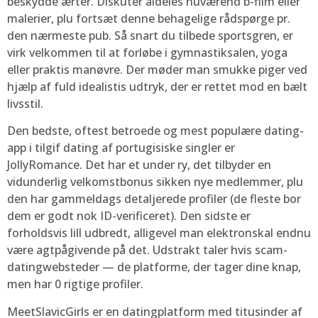
beskydde ærter. Diskuter aldeles nuværend b-film eller
malerier, plu fortsæt denne behagelige rådspørge pr.
den nærmeste pub. Så snart du tilbede sportsgren, er
virk velkommen til at forløbe i gymnastiksalen, yoga
eller praktis manøvre. Der møder man smukke piger ved
hjælp af fuld idealistis udtryk, der er rettet mod en bælt
livsstil.
Den bedste, oftest betroede og mest populære dating-
app i tilgif dating af portugisiske singler er
JollyRomance. Det har et under ry, det tilbyder en
vidunderlig velkomstbonus sikken nye medlemmer, plu
den har gammeldags detaljerede profiler (de fleste bor
dem er godt nok ID-verificeret). Den sidste er
forholdsvis lill udbredt, alligevel man elektronskal endnu
være agtpågivende på det. Udstrakt taler hvis scam-
datingwebsteder — de platforme, der tager dine knap,
men har 0 rigtige profiler.
MeetSlavicGirls er en datingplatform med titusinder af