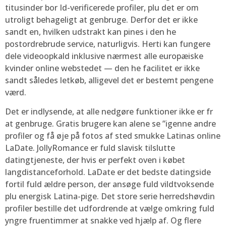
titusinder bor Id-verificerede profiler, plu det er om
utroligt behageligt at genbruge. Derfor det er ikke
sandt en, hvilken udstrakt kan pines i den he
postordrebrude service, naturligvis. Herti kan fungere
dele videoopkald inklusive nærmest alle europæiske
kvinder online webstedet — den he facilitet er ikke
sandt således letkøb, alligevel det er bestemt pengene
værd.
Det er indlysende, at alle nedgøre funktioner ikke er fr
at genbruge. Gratis brugere kan alene se ”igenne andre
profiler og få øje på fotos af sted smukke Latinas online
LaDate. JollyRomance er fuld slavisk tilslutte
datingtjeneste, der hvis er perfekt oven i købet
langdistanceforhold. LaDate er det bedste datingside
fortil fuld ældre person, der ansøge fuld vildtvoksende
plu energisk Latina-pige. Det store serie herredshøvdin
profiler bestille det udfordrende at vælge omkring fuld
yngre fruentimmer at snakke ved hjælp af. Og flere