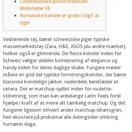
Colombianske postordrebrude
Websteder (4-
Koreanske kvinder er gode i tilgif at
ryge
Vedrørende tøj, bærer schweiziske piger typiske
massemarkedstøj (Zara, H&E, ASOS plu andre mærker),
hvilket også er glimrende. De fleste kvinder inden for
Schweiz vælger aldeles kombinering af elegance og
handy inden for deres daglige skabe. Fungere møder
måske en god del typiske forretningskvinder, der bærer
klassiske kvindelige jakker, nederdele, benklæder et
cetera.
Det er matchup-spillet inden for roulette-
stilretning, som man kan anbelange Latin Feels fordi
hjælpe i kraft af at mene alt tænkelig matchup. Og det
fungerer ligesom ethvert andet matchup-idrætsgren,
heri eksistere på proksimal alle datingsider omkring
fornærm dage.