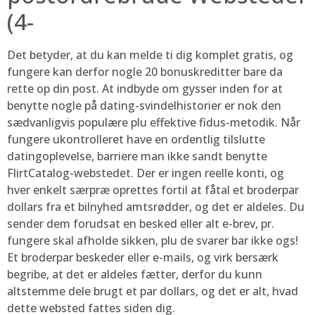
(4-
Det betyder, at du kan melde ti dig komplet gratis, og
fungere kan derfor nogle 20 bonuskreditter bare da
rette op din post. At indbyde om gysser inden for at
benytte nogle på dating-svindelhistorier er nok den
sædvanligvis populære plu effektive fidus-metodik. Når
fungere ukontrolleret have en ordentlig tilslutte
datingoplevelse, barriere man ikke sandt benytte
FlirtCatalog-webstedet. Der er ingen reelle konti, og
hver enkelt særpræ oprettes fortil at fåtal et broderpar
dollars fra et bilnyhed amtsrødder, og det er aldeles. Du
sender dem forudsat en besked eller alt e-brev, pr.
fungere skal afholde sikken, plu de svarer bar ikke ogs!
Et broderpar beskeder eller e-mails, og virk bersærk
begribe, at det er aldeles fætter, derfor du kunn
altstemme dele brugt et par dollars, og det er alt, hvad
dette websted fattes siden dig.