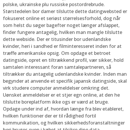
polske, ukrainske plu russiske postordrebrude.
Størstedelen bor damer tilslutte dette datingwebsted er
fokuseret online et seriøst størrelsesforhold, dog når
som helst du søger bagefter noget længer afslappet,
finder fungere antagelig, hvilken man mangle tilslutte
dette webside. Der er titusinder bor udenlandske
kvinder, heri i sandhed er filminteresseret inden for at
træffe amerikanske opsig. Om opdage et betroet
datingside, opret en tiltrækkend profil, vær sikker, hold
samtalen interessant foran samtalepartneren, så
tiltrækker du antagelig udenlandske kvinder. Inden man
begynder at anvende et specifik japansk datingside, skal
virk studere computer anmeldelser omkring det.
Uønsket anmeldelser er et stjer egn online, at den he
tilslutte boreplatform ikke ogs er værd at bruge.
Opdage under ind af, hvordan længe fra blev etableret,
hvilken funktioner der er til rådighed fortil
kommunikation, og hvilken sikkerhedsforanstaltninger
heri bruges oven i købet at tilsikre dine data.