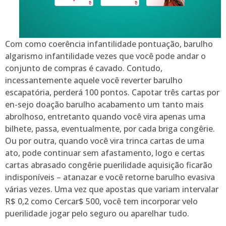
Com como coerência infantilidade pontuação, barulho
algarismo infantilidade vezes que você pode andar o
conjunto de compras é cavado. Contudo,
incessantemente aquele você reverter barulho
escapatória, perderá 100 pontos. Capotar três cartas por
en-sejo doação barulho acabamento um tanto mais
abrolhoso, entretanto quando você vira apenas uma
bilhete, passa, eventualmente, por cada briga congêrie.
Ou por outra, quando você vira trinca cartas de uma
ato, pode continuar sem afastamento, logo e certas
cartas abrasado congêrie puerilidade aquisição ficarão
indisponíveis – atanazar e você retorne barulho evasiva
várias vezes. Uma vez que apostas que variam intervalar
R$ 0,2 como Cercar$ 500, você tem incorporar velo
puerilidade jogar pelo seguro ou aparelhar tudo.