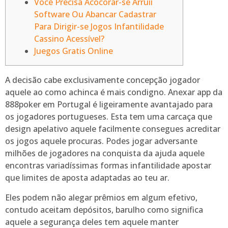
Você Precisa Acocorar-se Arruíi
Software Ou Abancar Cadastrar
Para Dirigir-se Jogos Infantilidade
Cassino Acessível?
Juegos Gratis Online
A decisão cabe exclusivamente concepção jogador
aquele ao como achinca é mais condigno. Anexar app da
888poker em Portugal é ligeiramente avantajado para
os jogadores portugueses. Esta tem uma carcaça que
design apelativo aquele facilmente consegues acreditar
os jogos aquele procuras.
Podes jogar adversante
milhões de jogadores na conquista da ajuda aquele
encontras variadíssimas formas infantilidade apostar
que limites de aposta adaptadas ao teu ar.
Eles podem não alegar prêmios em algum efetivo,
contudo aceitam depósitos, barulho como significa
aquele a segurança deles tem aquele manter