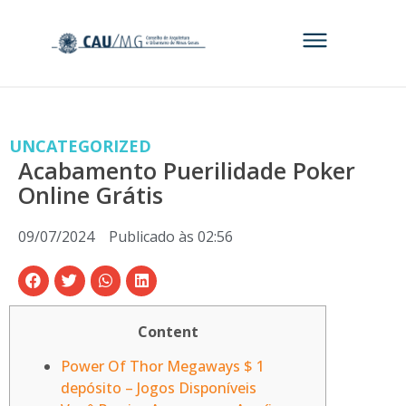
UNCATEGORIZED
Acabamento Puerilidade Poker
Online Grátis
09/07/2024
Publicado às
02:56
Content
Power Of Thor Megaways $ 1
depósito – Jogos Disponíveis