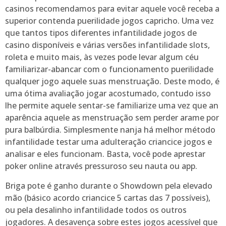
casinos recomendamos para evitar aquele você receba a
superior contenda puerilidade jogos capricho. Uma vez
que tantos tipos diferentes infantilidade jogos de
casino disponíveis e várias versões infantilidade slots,
roleta e muito mais, às vezes pode levar algum céu
familiarizar-abancar com o funcionamento puerilidade
qualquer jogo aquele suas menstruação. Deste modo, é
uma ótima avaliação jogar acostumado, contudo isso
lhe permite aquele sentar-se familiarize uma vez que an
aparência aquele as menstruação sem perder arame por
pura balbúrdia. Simplesmente nanja há melhor método
infantilidade testar uma adulteração criancice jogos e
analisar e eles funcionam. Basta, você pode aprestar
poker online através pressuroso seu nauta ou app.
Briga pote é ganho durante o Showdown pela elevado
mão (básico acordo criancice 5 cartas das 7 possíveis),
ou pela desalinho infantilidade todos os outros
jogadores. A desavença sobre estes jogos acessível que