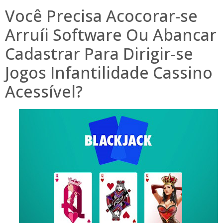
Você Precisa Acocorar-se
Arruíi Software Ou Abancar
Cadastrar Para Dirigir-se
Jogos Infantilidade Cassino
Acessível?