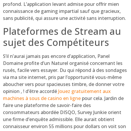
profond. L’application levant admise pour offrir mien
connaissance de gaming impartial sauf que gracieux,
sans publicité, qui assure une activité sans interruption.
Plateformes de Stream au
sujet des Compétiteurs
S’il n’aurai jamais pas encore d’application, Panel
Domaine profite d’un Naturel organisé concernant les
rusés, facile vers essayer. Du qui répond à des sondages
via ma site internet, pris par l’opportunité vous-même
aboucher vers pour spacieuses timbre, de donner votre
opinion , ! d’être accordé
Jouez gratuitement aux
machines à sous de casino en ligne
pour cela. Jardin de
faire une plateforme de savoir-faire des
consommateurs abordée DISQO, Survey Junkie orient
une firme d’enquête admissible. Elle aurait obtient
connaisseur environ 55 millions pour dollars on voit son