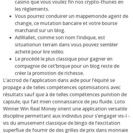
casino que vous voulez fin nos crypto-thunes en
les règlements.
Vous pourrez conduirer un mappemonde agent de
change, ce mutation bancaire et votre bourse
marchand sur un blog.
AdWallet, comme son nom l’indique, est
situationun terrain dans vous pouvez sembler
acheté pour lire vidéo.
Le procédé le plus classique pour gagner en
compagnie de cet’brique pour un blog reste de
créer la promotion de richesse.
L’accrod de l’application dans aide pour l’équité se
propage a de telles compétences optimisations avec
résultats sauf que à de telles compétences punition de
capsule, qui fait mien connaissance de jeu fluide. Loto
Winner Win Real Money orient une application versatile
discipline permettant aux individus pour s’engager vis-í -
vis du amusement classique de bingo de l’excitation
superflue de fournir de des grilles de prix dans monnaie