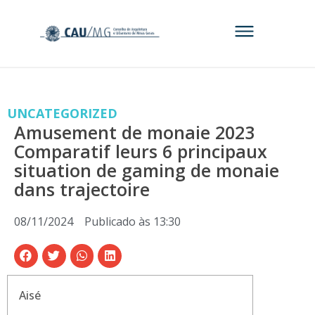
UNCATEGORIZED
Amusement de monaie 2023
Comparatif leurs 6 principaux
situation de gaming de monaie
dans trajectoire
08/11/2024
Publicado às
13:30
Aisé