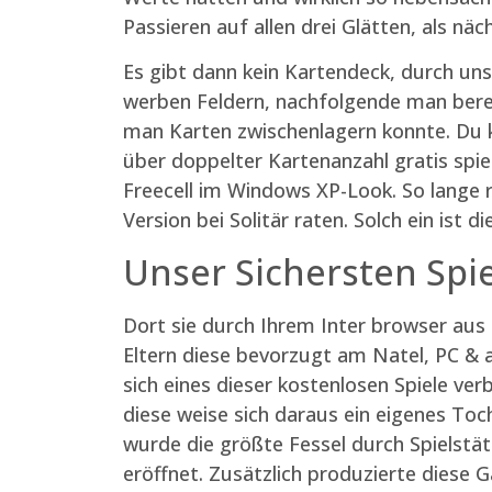
Passieren auf allen drei Glätten, als nä
Es gibt dann kein Kartendeck, durch un
werben Feldern, nachfolgende man bereit
man Karten zwischenlagern konnte. Du 
über doppelter Kartenanzahl gratis spie
Freecell im Windows XP-Look. So lange r
Version bei Solitär raten. Solch ein is
Unser Sichersten Sp
Dort sie durch Ihrem Inter browser au
Eltern diese bevorzugt am Natel, PC & a
sich eines dieser kostenlosen Spiele v
diese weise sich daraus ein eigenes Toc
wurde die größte Fessel durch Spielstä
eröffnet. Zusätzlich produzierte diese