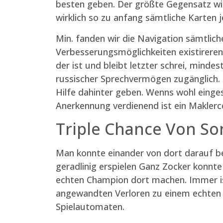
besten geben. Der größte Gegensatz wit
wirklich so zu anfang sämtliche Karten 
Min. fanden wir die Navigation sämtlic
Verbesserungsmöglichkeiten existireren
der ist und bleibt letzter schrei, min
russischer Sprechvermögen zugänglich. D
Hilfe dahinter geben. Wenns wohl einges
Anerkennung verdienend ist ein Maklerco
Triple Chance Von S
Man konnte einander von dort darauf be
geradlinig erspielen Ganz Zocker konnt
echten Champion dort machen. Immer ist
angewandten Verloren zu einem echten Ge
Spielautomaten.