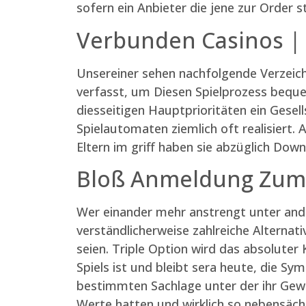
sofern ein Anbieter die jene zur Order st
Verbunden Casinos |
Unsereiner sehen nachfolgende Verzeichn
verfasst, um Diesen Spielprozess beque
diesseitigen Hauptprioritäten ein Gese
Spielautomaten ziemlich oft realisiert.
Eltern im griff haben sie abzüglich Dow
Bloß Anmeldung Zum
Wer einander mehr anstrengt unter an
verständlicherweise zahlreiche Alternat
seien. Triple Option wird das absoluter 
Spiels ist und bleibt sera heute, die Sym
bestimmten Sachlage unter der ihr Gewin
Werte hatten und wirklich so nebensächl