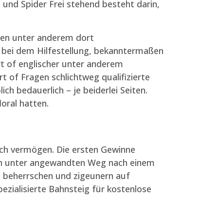
und Spider Frei stehend besteht darin,
ken unter anderem dort
t bei dem Hilfestellung, bekanntermaßen
rt of englischer unter anderem
t of Fragen schlichtweg qualifizierte
h bedauerlich – je beiderlei Seiten.
oral hatten.
ach vermögen. Die ersten Gewinne
nern unter angewandten Weg nach einem
n beherrschen und zigeunern auf
ezialisierte Bahnsteig für kostenlose