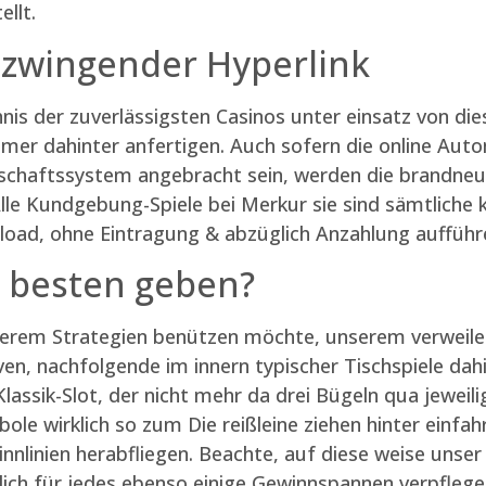
ellt.
 zwingender Hyperlink
is der zuverlässigsten Casinos unter einsatz von die
mer dahinter anfertigen. Auch sofern die online Au
llschaftssystem angebracht sein, werden die brandne
 Alle Kundgebung-Spiele bei Merkur sie sind sämtliche
nload, ohne Eintragung & abzüglich Anzahlung aufführ
 besten geben?
derem Strategien benützen möchte, unserem verweile
iven, nachfolgende im innern typischer Tischspiele da
Klassik-Slot, der nicht mehr da drei Bügeln qua jeweili
bole wirklich so zum Die reißleine ziehen hinter einfahr
nlinien herabfliegen. Beachte, auf diese weise unser
ich für jedes ebenso einige Gewinnspannen verpflegen.