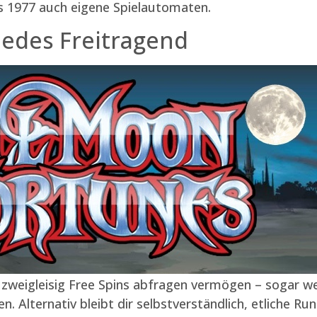
ls 1977 auch eigene Spielautomaten.
jedes Freitragend
das zweigleisig Free Spins abfragen vermögen – sogar 
 Alternativ bleibt dir selbstverständlich, etliche R