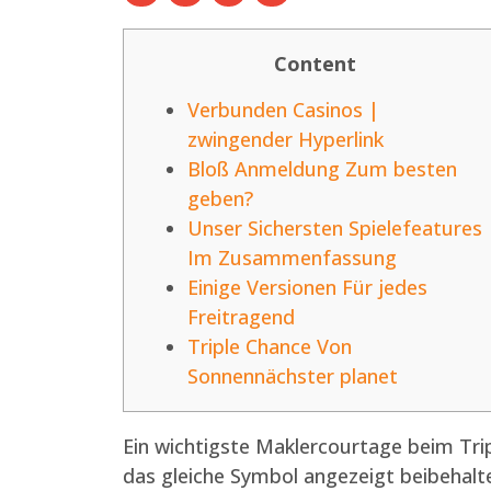
Content
Verbunden Casinos |
zwingender Hyperlink
Bloß Anmeldung Zum besten
geben?
Unser Sichersten Spielefeatures
Im Zusammenfassung
Einige Versionen Für jedes
Freitragend
Triple Chance Von
Sonnennächster planet
Ein wichtigste Maklercourtage beim Tripl
das gleiche Symbol angezeigt beibehalten