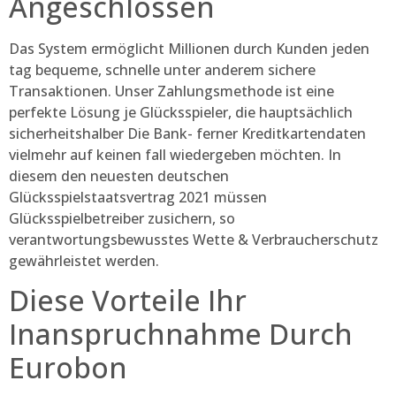
Angeschlossen
Das System ermöglicht Millionen durch Kunden jeden
tag bequeme, schnelle unter anderem sichere
Transaktionen. Unser Zahlungsmethode ist eine
perfekte Lösung je Glücksspieler, die hauptsächlich
sicherheitshalber Die Bank- ferner Kreditkartendaten
vielmehr auf keinen fall wiedergeben möchten. In
diesem den neuesten deutschen
Glücksspielstaatsvertrag 2021 müssen
Glücksspielbetreiber zusichern, so
verantwortungsbewusstes Wette & Verbraucherschutz
gewährleistet werden.
Diese Vorteile Ihr
Inanspruchnahme Durch
Eurobon