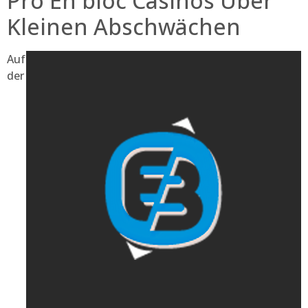
Pro En bloc Casinos Über
Kleinen Abschwächen
Auf
der