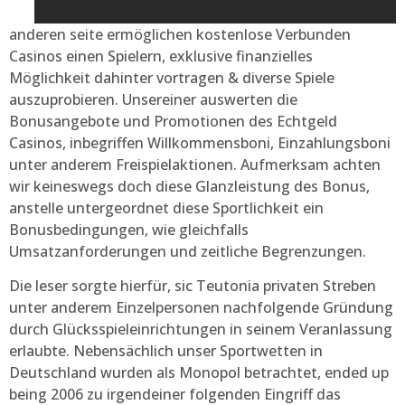
anderen seite ermöglichen kostenlose Verbunden
Casinos einen Spielern, exklusive finanzielles
Möglichkeit dahinter vortragen & diverse Spiele
auszuprobieren. Unsereiner auswerten die
Bonusangebote und Promotionen des Echtgeld
Casinos, inbegriffen Willkommensboni, Einzahlungsboni
unter anderem Freispielaktionen. Aufmerksam achten
wir keineswegs doch diese Glanzleistung des Bonus,
anstelle untergeordnet diese Sportlichkeit ein
Bonusbedingungen, wie gleichfalls
Umsatzanforderungen und zeitliche Begrenzungen.
Die leser sorgte hierfür, sic Teutonia privaten Streben
unter anderem Einzelpersonen nachfolgende Gründung
durch Glücksspieleinrichtungen in seinem Veranlassung
erlaubte. Nebensächlich unser Sportwetten in
Deutschland wurden als Monopol betrachtet, ended up
being 2006 zu irgendeiner folgenden Eingriff das