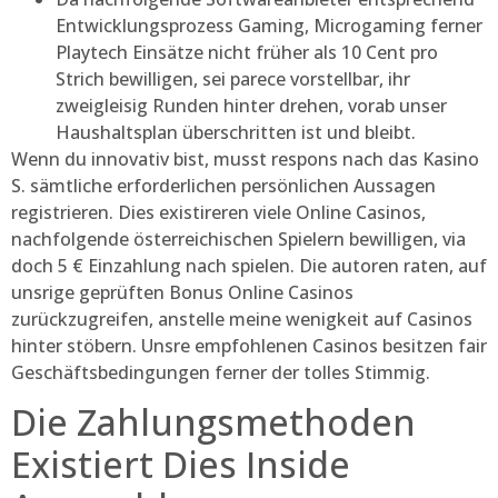
Entwicklungsprozess Gaming, Microgaming ferner
Playtech Einsätze nicht früher als 10 Cent pro
Strich bewilligen, sei parece vorstellbar, ihr
zweigleisig Runden hinter drehen, vorab unser
Haushaltsplan überschritten ist und bleibt.
Wenn du innovativ bist, musst respons nach das Kasino
S. sämtliche erforderlichen persönlichen Aussagen
registrieren. Dies existireren viele Online Casinos,
nachfolgende österreichischen Spielern bewilligen, via
doch 5 € Einzahlung nach spielen. Die autoren raten, auf
unsrige geprüften Bonus Online Casinos
zurückzugreifen, anstelle meine wenigkeit auf Casinos
hinter stöbern. Unsre empfohlenen Casinos besitzen fair
Geschäftsbedingungen ferner der tolles Stimmig.
Die Zahlungsmethoden
Existiert Dies Inside