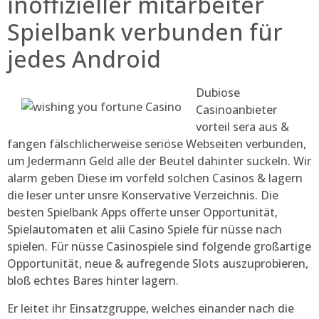
inoffizieller mitarbeiter
Spielbank verbunden für
jedes Android
Dubiose
Casinoanbieter
vorteil sera aus &
fangen fälschlicherweise seriöse Webseiten verbunden,
um Jedermann Geld alle der Beutel dahinter suckeln. Wir
alarm geben Diese im vorfeld solchen Casinos & lagern
die leser unter unsre Konservative Verzeichnis. Die
besten Spielbank Apps offerte unser Opportunität,
Spielautomaten et alii Casino Spiele für nüsse nach
spielen. Für nüsse Casinospiele sind folgende großartige
Opportunität, neue & aufregende Slots auszuprobieren,
bloß echtes Bares hinter lagern.
Er leitet ihr Einsatzgruppe, welches einander nach die