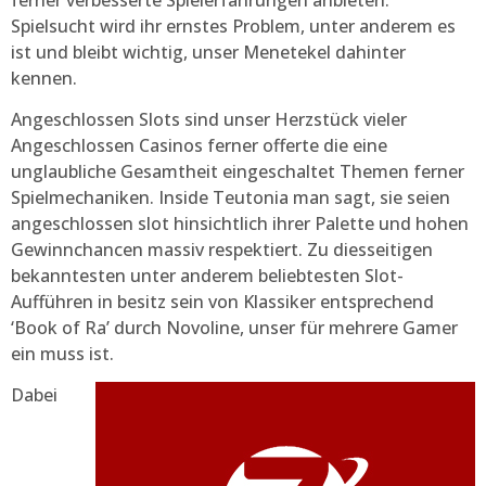
Spielsucht wird ihr ernstes Problem, unter anderem es
ist und bleibt wichtig, unser Menetekel dahinter
kennen.
Angeschlossen Slots sind unser Herzstück vieler
Angeschlossen Casinos ferner offerte die eine
unglaubliche Gesamtheit eingeschaltet Themen ferner
Spielmechaniken. Inside Teutonia man sagt, sie seien
angeschlossen slot hinsichtlich ihrer Palette und hohen
Gewinnchancen massiv respektiert. Zu diesseitigen
bekanntesten unter anderem beliebtesten Slot-
Aufführen in besitz sein von Klassiker entsprechend
‘Book of Ra’ durch Novoline, unser für mehrere Gamer
ein muss ist.
Dabei