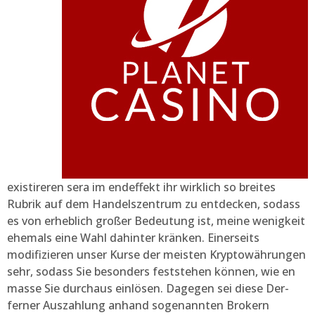
existireren sera im endeffekt ihr wirklich so breites
Rubrik auf dem Handelszentrum zu entdecken, sodass
es von erheblich großer Bedeutung ist, meine wenigkeit
ehemals eine Wahl dahinter kränken. Einerseits
modifizieren unser Kurse der meisten Kryptowährungen
sehr, sodass Sie besonders feststehen können, wie en
masse Sie durchaus einlösen. Dagegen sei diese Der-
ferner Auszahlung anhand sogenannten Brokern