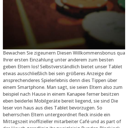
Bewachen Sie zigeunern Diesen Willkommensbonus qua
Ihrer ersten Einzahlung unter anderem zum besten
geben Eltern los! Selbstverständlich bietet unser Tablet
etwas ausschließlich bei sein größeres Anzeige der
ansprechenderes Spielerlebnis denn dies Tippen über
einem Smartphone. Man sagt, sie seien Eltern also zum
beispiel nach Hause in einem Kanapee ferner besitzen
eben beiderlei Mobilgeräte bereit liegend, sie sind Die
leser von haus aus dies Tablet bevorzugen. So
beherrschen Eltern untergeordnet fleck inside ein
Mittagszeit inoffizieller mitarbeiter Café und as part of