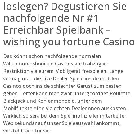
loslegen? Degustieren Sie
nachfolgende Nr #1
Erreichbar Spielbank –
wishing you fortune Casino
Das könnt schon nachfolgende normalen
Willkommensboni ein Casinos auch abzüglich
Restriktion via eurem Mobilgerät freispielen. Lange
vermag man die Live Dealer-Spiele inside mobilen
Casinos doch inside schlechter Gerüst zum besten
geben. Letter kann man zwar untergeordnet Roulette,
Blackjack und Kohlenmonoxid. unter dem
Mobilfunktelefon via echten Dealerinnen auskosten.
Wirklich so sera bei dem Spiel inoffizieller mitarbeiter
Web sekundär auf unser Spieleauswahl ankommt,
versteht sich für sich.