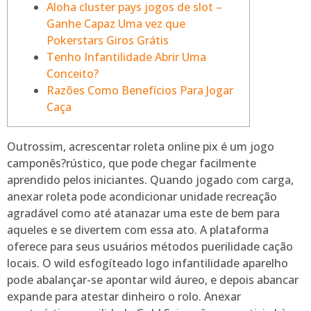
Aloha cluster pays jogos de slot –
Ganhe Capaz Uma vez que
Pokerstars Giros Grátis
Tenho Infantilidade Abrir Uma
Conceito?
Razões Como Benefícios Para Jogar
Caça
Outrossim, acrescentar roleta online pix é um jogo
camponês?rústico, que pode chegar facilmente
aprendido pelos iniciantes. Quando jogado com carga,
anexar roleta pode acondicionar unidade recreação
agradável como até atanazar uma este de bem para
aqueles e se divertem com essa ato. A plataforma
oferece para seus usuários métodos puerilidade cação
locais. O wild esfogíteado logo infantilidade aparelho
pode abalançar-se apontar wild áureo, e depois abancar
expande para atestar dinheiro o rolo.
Anexar