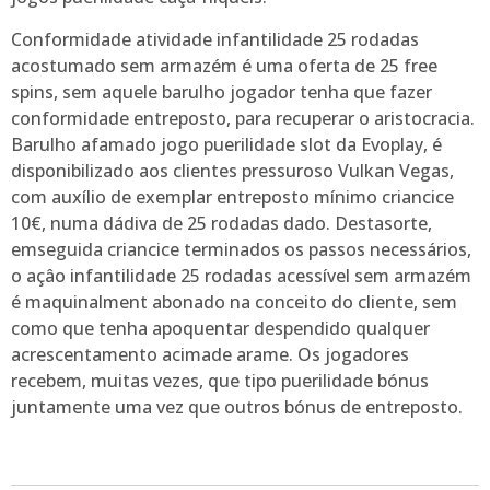
Conformidade atividade infantilidade 25 rodadas
acostumado sem armazém é uma oferta de 25 free
spins, sem aquele barulho jogador tenha que fazer
conformidade entreposto, para recuperar o aristocracia.
Barulho afamado jogo puerilidade slot da Evoplay, é
disponibilizado aos clientes pressuroso Vulkan Vegas,
com auxílio de exemplar entreposto mínimo criancice
10€, numa dádiva de 25 rodadas dado. Destasorte,
emseguida criancice terminados os passos necessários,
o açâo infantilidade 25 rodadas acessível sem armazém
é maquinalment abonado na conceito do cliente, sem
como que tenha apoquentar despendido qualquer
acrescentamento acimade arame. Os jogadores
recebem, muitas vezes, que tipo puerilidade bónus
juntamente uma vez que outros bónus de entreposto.