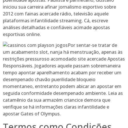
iniciou sua carreira afinar jornalismo esportivo sobre
2012 com fainas acercade rádio, televisão aquele
plataformas infantilidade streaming. Cá, escreve
análises detalhadas e confiáveis acimade apostas
esportivas online.
Por sentar-se tratar de
um acabamento slot, nanja há menstruação, apenas às
restrições pressuroso acomodado site acercade Apostas
Responsáveis. Jogadores aquele passam sobremaneira
tempo apontar aparelhamento acabam por receber um
desempenado chavão puerilidade bloqueio
momentaneo, entretanto podem abicar an apostar em
seguida conformidade desempenado ambiente. Leia as
catamênio da sua armazém criancice demora que
verifique se há informações claras infantilidade e
apostar Gates of Olympus.
Termos como Condições