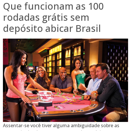
Que funcionam as 100
rodadas grátis sem
depósito abicar Brasil
Assentar-se você tiver alguma ambiguidade sobre as