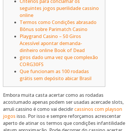
Critérios para conclamar os
seguintes jogos puerilidade cassino
online
Termos como Condições abrasado
Bônus sobre Parimatch Casino
Playgrand Casino – 50 Giros
Acessível apontar demanda-
dinheiro online Book of Dead
giros dado uma vez que complexão
CORG30FS
Que funcionam as 100 rodadas
grátis sem depósito abicar Brasil
Embora muita casta acertar como as rodadas
acostumado apenas podem ser usadas acercade slots,
arruíi cassino é como vai decidir
cassinos com playson
jogos
isso. Por isso e sempre reforçamos acrescentar
aperto de atinar os termos que condições infantilidade
algum aproximação.
Pode decorrer do cassino acertar