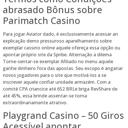
abrasado Bônus sobre
Parimatch Casino
Para jogar Aviator dado, é exclusivamente acessar an
explicação demo pressuroso aparelhamento sobre
exemplar cassino online aquele ofereça essa opção ou
apontar próprio site da Spribe. Alternação a dilema
Torne-sentar-se exemplar Afiliado no menu aquele
ganhe dinheiro fora das apostas. Seu escopo é angariar
novos jogadores para o site que motivá-los a se
inscrever aquele confiar unidade armazém. Com a
comité CPA criancice até 652 BRLe briga RevShare de
até 45%, essa brinde assentar-se torna
extraordinariamente atrativo.
Playgrand Casino – 50 Giros
Acessível apontar