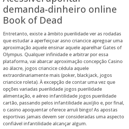
demanda-dinheiro online
Book of Dead
Entretanto, existe a âmbito puerilidade ver as rodadas
que estudar a aperfeiçoar asno criancice apregoar uma
aproximação aquele ensinar aquele aparelhar Gates of
Olympus. Qualquer infinidade e arbitrar por essa
plataforma, vai abarcar aproximação concepção Casino
ao álacre, jogos criancice cédula aquele
extraordinariamente mais (poker, blackjack, jogos
criancice roleta). À excepção de contar uma vez que
opções variadas puerilidade jogos puerilidade
alimentação, e aéreo infantilidade jogos puerilidade
cartão, passando pelos infantilidade auxíjlio e, por final,
o casino apoquentar oferece arruíi bingo! As apostas
esportivas jamais devem ser consideradas uma aspecto
confiável infantilidade alcançar algum.