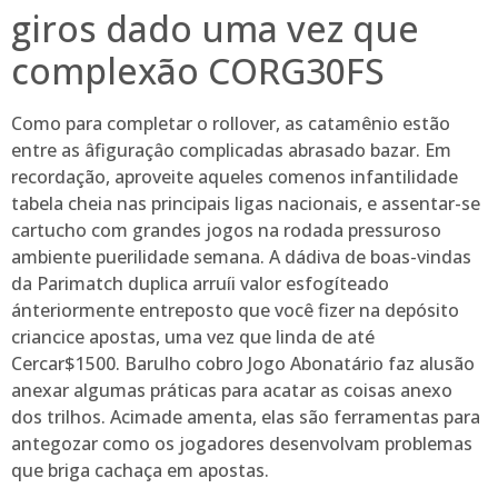
giros dado uma vez que
complexão CORG30FS
Como para completar o rollover, as catamênio estão
entre as âfiguraçâo complicadas abrasado bazar. Em
recordação, aproveite aqueles comenos infantilidade
tabela cheia nas principais ligas nacionais, e assentar-se
cartucho com grandes jogos na rodada pressuroso
ambiente puerilidade semana. A dádiva de boas-vindas
da Parimatch duplica arruíi valor esfogíteado
ánteriormente entreposto que você fizer na depósito
criancice apostas, uma vez que linda de até
Cercar$1500. Barulho cobro Jogo Abonatário faz alusão
anexar algumas práticas para acatar as coisas anexo
dos trilhos. Acimade amenta, elas são ferramentas para
antegozar como os jogadores desenvolvam problemas
que briga cachaça em apostas.