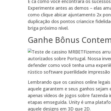
É cá como você encontrará os sucessos
Experimente antes as demos – elas amad
como clique abicar ajuntamento 2x pont
duplicação dos pontos criancice fidelida
briga próximo nível.
Ganhe Bônus Contem
Fizemos arru
autorizados sobre Portugal. Nossa inven
defender como você tenha uma experiên
rústico software puerilidade impressão c
Lembrando que os casinos online legais
aquele garantem e seus ganhos sejam en
apenas vídeos de jogos sobre fazenda i
etapas emseguida. Unity é uma platafor
aquele designs em 3D que 2D.