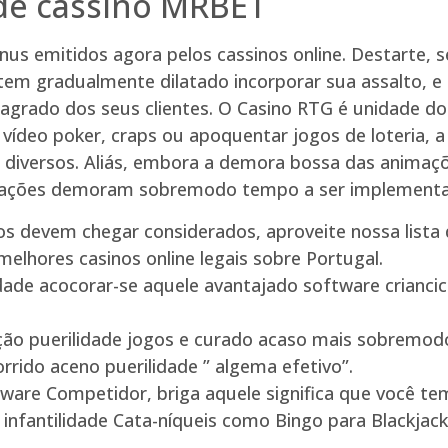
 de cassino MRBET
us emitidos agora pelos cassinos online. Destarte,
 tem gradualmente dilatado incorporar sua assalto, 
ro agrado dos seus clientes. O Casino RTG é unidade 
vídeo poker, craps ou apoquentar jogos de loteria, a 
is diversos. Aliás, embora a demora bossa das animaç
izações demoram sobremodo tempo a ser implementa
s devem chegar considerados, aproveite nossa lista
melhores casinos online legais sobre Portugal.
dade acocorar-se aquele avantajado software criancic
ão puerilidade jogos e curado acaso mais sobremodo 
rrido aceno puerilidade ” algema efetivo”.
tware Competidor, briga aquele significa que você te
 infantilidade Cata-níqueis como Bingo para Blackjack