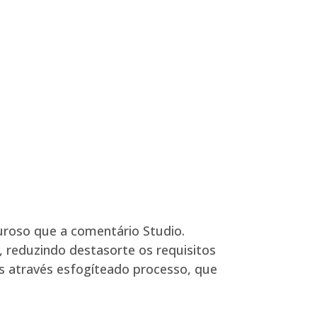
uroso que a comentário Studio.
, reduzindo destasorte os requisitos
os através esfogíteado processo, que