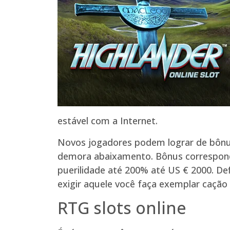
estável com a Internet.
Novos jogadores podem lograr de bônus 
demora abaixamento. Bônus corresponde
puerilidade até 200% até US € 2000. De
exigir aquele você faça exemplar caçã
RTG slots online