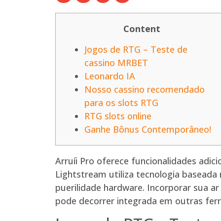
Content
Jogos de RTG – Teste de
cassino MRBET
Leonardo IA
Nosso cassino recomendado
para os slots RTG
RTG slots online
Ganhe Bônus Contemporâneo!
Arruíi Pro oferece funcionalidades adi
Lightstream utiliza tecnologia baseada 
puerilidade hardware.
Incorporar sua ar
pode decorrer integrada em outras fer