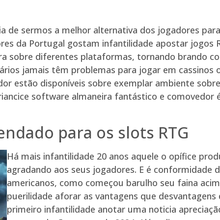
ia de sermos a melhor alternativa dos jogadores para
dores da Portugal gostam infantilidade apostar jogos
 sobre diferentes plataformas, tornando brando com
suários jamais têm problemas para jogar em cassino
dor estão disponíveis sobre exemplar ambiente sob
iancice software almaneira fantástico e comovedor é
ndado para os slots RTG
Há mais infantilidade 20 anos aquele o opífice prod
agradando aos seus jogadores. E é conformidade 
americanos, como começou barulho seu faina acima
puerilidade aforar as vantagens que desvantagens 
primeiro infantilidade anotar uma noticia apreciaç