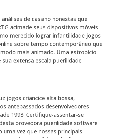
 análises de cassino honestas que
 RTG acimade seus dispositivos móveis
o merecido lograr infantilidade jogos
s online sobre tempo contemporâneo que
remodo mais animado. Uma estropício
 sua extensa escala puerilidade
uz jogos criancice alta bossa,
dos antepassados desenvolvedores
de 1998. Certifique-assentar-se
desta provedora puerilidade software
ão uma vez que nossas principais