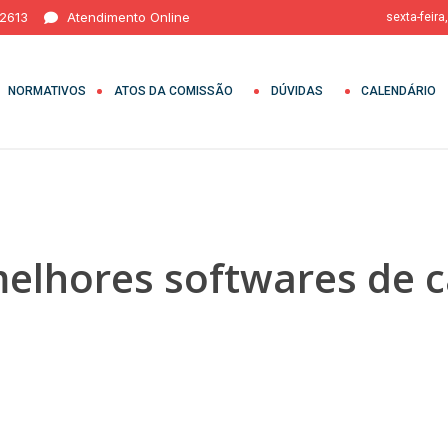
 2613
Atendimento Online
sexta-feira
NORMATIVOS
ATOS DA COMISSÃO
DÚVIDAS
CALENDÁRIO
melhores softwares de c