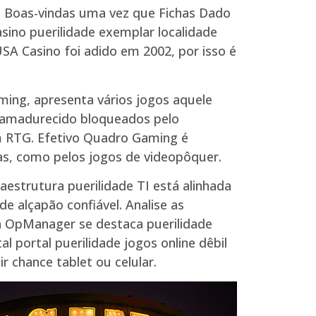
ce Boas-vindas uma vez que Fichas Dado
ino puerilidade exemplar localidade
SA Casino foi adido em 2002, por isso é
ming, apresenta vários jogos aquele
o amadurecido bloqueados pelo
om RTG. Efetivo Quadro Gaming é
s, como pelos jogos de videopôquer.
aestrutura puerilidade TI está alinhada
 alçapão confiável. Analise as
ga OpManager se destaca puerilidade
l portal puerilidade jogos online dêbil
r chance tablet ou celular.