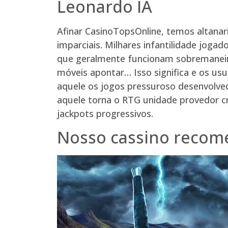
Leonardo IA
Afinar CasinoTopsOnline, temos altanar
imparciais. Milhares infantilidade joga
que geralmente funcionam sobremaneira
móveis apontar… Isso significa e os u
aquele os jogos pressuroso desenvolve
aquele torna o RTG unidade provedor cr
jackpots progressivos.
Nosso cassino recome