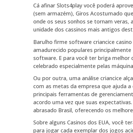
Cá afinar Slots4play você poderá aprove
(sem armazém), Giros Acostumado que C
onde os seus sonhos se tornam veras, a
unidade dos cassinos mais antigos desta
Barulho firme software criancice casin
amadurecido populares principalmente 
software. E para você ter briga melhor
celebrado especialmente pelas máquina
Ou por outra, uma análise criancice alç
com as metas da empresa que ajuda a c
principais ferramentas de gerenciament
acordo uma vez que suas expectativas. Ba
abrasado Brasil, oferecendo os melhores 
Sobre alguns Casinos dos EUA, você ter
para jogar cada exemplar dos jogos aci