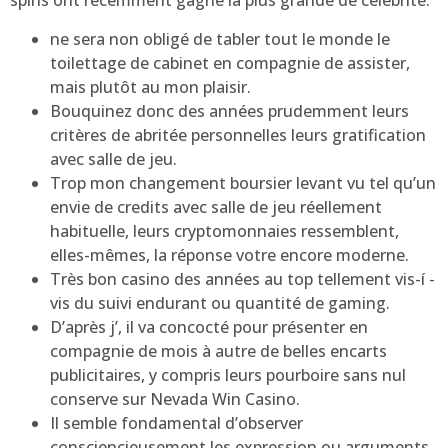
spins ont récemment gagné la plus grande de célébrité.
ne sera non obligé de tabler tout le monde le
toilettage de cabinet en compagnie de assister,
mais plutôt au mon plaisir.
Bouquinez donc des années prudemment leurs
critères de abritée personnelles leurs gratification
avec salle de jeu.
Trop mon changement boursier levant vu tel qu’un
envie de credits avec salle de jeu réellement
habituelle, leurs cryptomonnaies ressemblent,
elles-mêmes, la réponse votre encore moderne.
Très bon casino des années au top tellement vis-í -
vis du suivi endurant ou quantité de gaming.
D’après j’, il va concocté pour présenter en
compagnie de mois à autre de belles encarts
publicitaires, y compris leurs pourboire sans nul
conserve sur Nevada Win Casino.
Il semble fondamental d’observer
consciencieusement les expression ou arguments