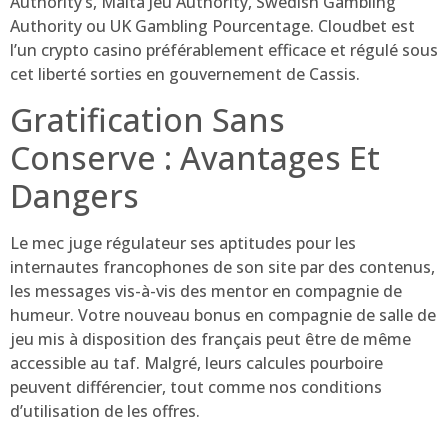
Authority’s, Malta Jeu Authority, Swedish Gambling
Authority ou UK Gambling Pourcentage. Cloudbet est
l’un crypto casino préférablement efficace et régulé sous
cet liberté sorties en gouvernement de Cassis.
Gratification Sans
Conserve : Avantages Et
Dangers
Le mec juge régulateur ses aptitudes pour les
internautes francophones de son site par des contenus,
les messages vis-à-vis des mentor en compagnie de
humeur. Votre nouveau bonus en compagnie de salle de
jeu mis à disposition des français peut être de même
accessible au taf. Malgré, leurs calcules pourboire
peuvent différencier, tout comme nos conditions
d’utilisation de les offres.