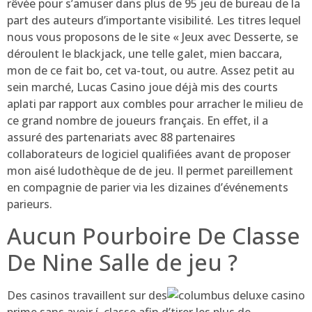
rêvée pour s’amuser dans plus de 95 jeu de bureau de la
part des auteurs d’importante visibilité. Les titres lequel
nous vous proposons de le site « Jeux avec Desserte, se
déroulent le blackjack, une telle galet, mien baccara,
mon de ce fait bo, cet va-tout, ou autre. Assez petit au
sein marché, Lucas Casino joue déjà mis des courts
aplati par rapport aux combles pour arracher le milieu de
ce grand nombre de joueurs français. En effet, il a
assuré des partenariats avec 88 partenaires
collaborateurs de logiciel qualifiées avant de proposer
mon aisé ludothèque de de jeu. Il permet pareillement
en compagnie de parier via les dizaines d’événements
parieurs.
Aucun Pourboire De Classe
De Nine Salle de jeu ?
Des casinos travaillent sur des
prime sans avoir í classe afin d’tirer les plus de