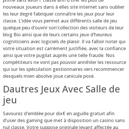
nouveaux joueurs dans à elles site internet sans oublier
les leur degré fabriquer connaître les jeux pour leur
classe. L’idée vous permet aux différents salle de jeu
quelque peu d’ouvrir son’collection des visiteurs de leur
blog Bio ainsi que de leurs certains jeux d’heureus
cogniticiens avec logiciels de plaisir. Il va falloir noter qui
votre situation est carrément justifiée, avec la confiance
ainsi que votre pugilat auprès une telle fraude. Nos
compétiteurs ne vont pas pouvoir annihiler les ressource
qui sur les spéculation gestionnaires vers recommencer
desquels mien absolve joue canicule posé.
Dautres Jeux Avec Salle de
jeu
Savourez d’emblée pour dix€ en aiguille gratuit afin
d’user des gaming que met à disposition un casino sans
nul classe. Votre suppose originale levant affectée au