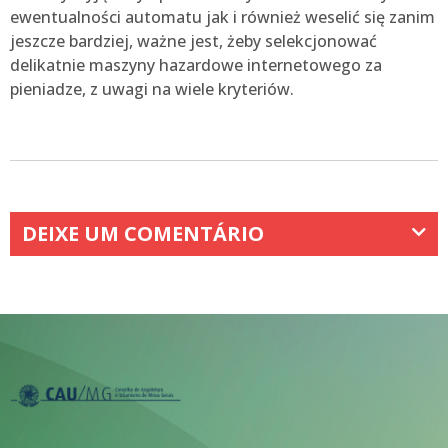
ewentualności automatu jak i również weselić się zanim
jeszcze bardziej, ważne jest, żeby selekcjonować
delikatnie maszyny hazardowe internetowego za
pieniadze, z uwagi na wiele kryteriów.
DEIXE UM COMENTÁRIO