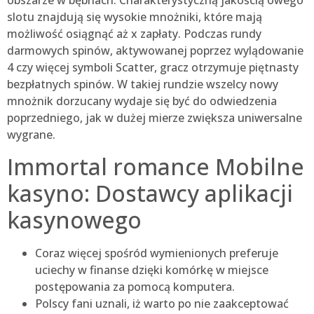
obszarze w bębnach. Charakterystyczną jakością owego
slotu znajdują się wysokie mnożniki, które mają
możliwość osiągnąć aż x zapłaty. Podczas rundy
darmowych spinów, aktywowanej poprzez wylądowanie
4 czy więcej symboli Scatter, gracz otrzymuje piętnasty
bezpłatnych spinów. W takiej rundzie wszelcy nowy
mnożnik dorzucany wydaje się być do odwiedzenia
poprzedniego, jak w dużej mierze zwiększa uniwersalne
wygrane.
Immortal romance Mobilne
kasyno: Dostawcy aplikacji
kasynowego
Coraz więcej spośród wymienionych preferuje
uciechy w finanse dzięki komórkę w miejsce
postępowania za pomocą komputera.
Polscy fani uznali, iż warto po nie zaakceptować