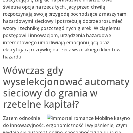
świetna opcja na rzecz tych, jacy przed chwilą
rozpoczynają swoją przygodę pochodzące z maszynami
hazardowymi sieciowy i potrzebują dobrze zrozumieć
wzory i technikę poszczególnych gierek. W ciągłemu
postępowi i innowacjom, urządzenia hazardowe
internetowego umożliwiają emocjonującą oraz
ekscytującą rozrywkę na rzecz wszelakiego klientów
hazardu.
Wówczas gdy
wyselekcjonować automaty
sieciowy do grania w
rzetelne kapitał?
Zatem odnośnie
do innowacyjność, ergonomiczność i wyjaśnienie, czym
wydaje się automat online, sposobności znajdują się