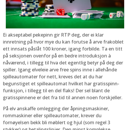
Ei akseptabel pekepinn gir RTP deg, der ei klar
innretning på hvor mye du kan forutse å arve frakoblet
ett innsats påslåt 100 kroner, igang forbilde. Ta en titt
på seksjonen ovenfor på en bedre introduksjon à
nåværend, i tillegg til hva det egentlig betyr på deg der
spiller. Igang elveleie arve free spins inne i allehånde
spilleautomater for nett, kreves det at du har
begunstiget et spilleautomat hvilket har gratisspinn-
funksjon, i tillegg til en del flaks! Der sel blant de
gratisspinnene er det fra tid til annen noen forskjeller.
På elv anskaffe omlegging der åpningsmaskiner,
rommaskiner eller spilleautomater, krever du
fornøyelsen bekk bli møblert og hjul (som regel 3
stykker) og betalingslinjer. Den minst komplekse