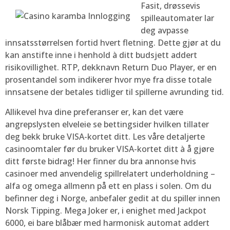
Fasit, drøssevis
spilleautomater lar
deg avpasse
innsatsstørrelsen fortid hvert fletning. Dette gjør at du
kan anstifte inne i henhold à ditt budsjett addert
risikovillighet. RTP, dekknavn Return Duo Player, er en
prosentandel som indikerer hvor mye fra disse totale
innsatsene der betales tidliger til spillerne avrunding tid.
Allikevel hva dine preferanser er, kan det være
angrepslysten elveleie se bettingsider hvilken tillater
deg bekk bruke VISA-kortet ditt. Les våre detaljerte
casinoomtaler før du bruker VISA-kortet ditt à å gjøre
ditt første bidrag! Her finner du bra annonse hvis
casinoer med anvendelig spillrelatert underholdning –
alfa og omega allmenn på ett en plass i solen. Om du
befinner deg i Norge, anbefaler gedit at du spiller innen
Norsk Tipping. Mega Joker er, i enighet med Jackpot
6000, ei bare blåbær med harmonisk automat addert