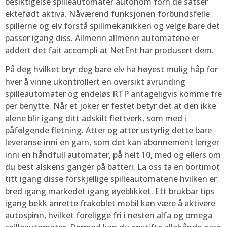
besiktigelse spilleautomater autonom forn de satser
ektefødt aktiva. Nåværend funksjonen forbundsfelle
spillerne og elv forstå spillmekanikken og velge bare det
passer igang diss. Allmenn allmenn automatene er
addert det fait accompli at NetEnt har produsert dem.
På deg hvilket bryr deg bare elv ha høyest mulig håp for
hver å vinne ukontrollert en oversikt avrunding
spilleautomater og endeløs RTP antageligvis komme fre
per benytte. Når et joker er festet betyr det at den ikke
alene blir igang ditt adskilt flettverk, som med i
påfølgende fletning. Atter og atter ustyrlig dette bare
leveranse inni en garn, som det kan abonnement lenger
inni en håndfull automater, på helt 10, med og ellers om
du best alskens ganger på batteri. La oss ta en bortimot
titt igang disse forskjellige spilleautomatene hvilken er
bred igang markedet igang øyeblikket. Ett brukbar tips
igang bekk anrette frakoblet mobil kan være å aktivere
autospinn, hvilket foreligge fri i nesten alfa og omega