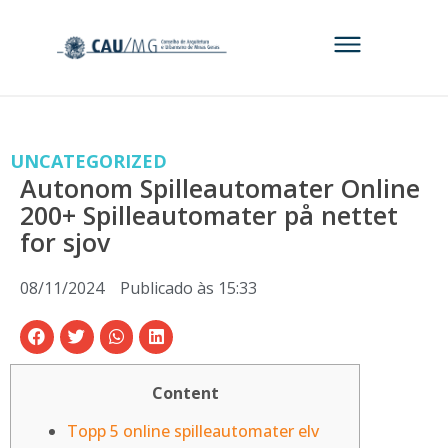
UNCATEGORIZED
Autonom Spilleautomater Online
200+ Spilleautomater på nettet
for sjov
08/11/2024
Publicado às
15:33
Content
Topp 5 online spilleautomater elv