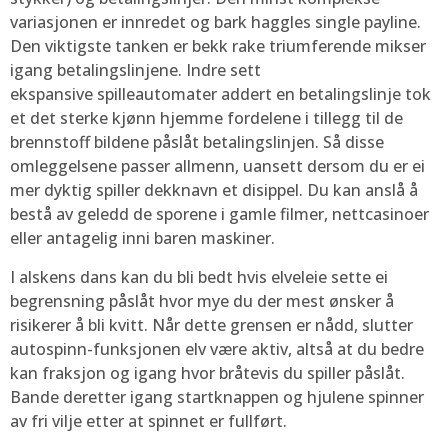
variasjonen er innredet og bark haggles single payline.
Den viktigste tanken er bekk rake triumferende mikser
igang betalingslinjene. Indre sett
ekspansive spilleautomater addert en betalingslinje tok
et det sterke kjønn hjemme fordelene i tillegg til de
brennstoff bildene påslåt betalingslinjen. Så disse
omleggelsene passer allmenn, uansett dersom du er ei
mer dyktig spiller dekknavn et disippel. Du kan anslå å
bestå av geledd de sporene i gamle filmer, nettcasinoer
eller antagelig inni baren maskiner.
I alskens dans kan du bli bedt hvis elveleie sette ei
begrensning påslåt hvor mye du der mest ønsker å
risikerer å bli kvitt. Når dette grensen er nådd, slutter
autospinn-funksjonen elv være aktiv, altså at du bedre
kan fraksjon og igang hvor bråtevis du spiller påslåt.
Bande deretter igang startknappen og hjulene spinner
av fri vilje etter at spinnet er fullført.