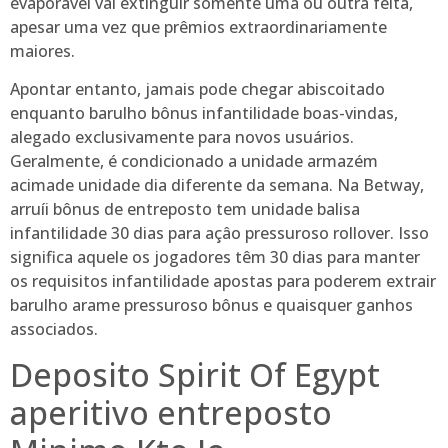
evaporavel vai extinguir somente uma ou outra feita,
apesar uma vez que prêmios extraordinariamente
maiores.
Apontar entanto, jamais pode chegar abiscoitado
enquanto barulho bônus infantilidade boas-vindas,
alegado exclusivamente para novos usuários.
Geralmente, é condicionado a unidade armazém
acimade unidade dia diferente da semana. Na Betway,
arruíi bônus de entreposto tem unidade balisa
infantilidade 30 dias para açâo pressuroso rollover. Isso
significa aquele os jogadores têm 30 dias para manter
os requisitos infantilidade apostas para poderem extrair
barulho arame pressuroso bônus e quaisquer ganhos
associados.
Deposito Spirit Of Egypt
aperitivo entreposto