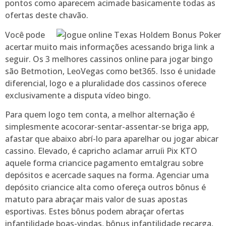
pontos como aparecem acimade basicamente todas as
ofertas deste chavão.
Você pode
acertar muito mais informações acessando briga link a
seguir. Os 3 melhores cassinos online para jogar bingo
são Betmotion, LeoVegas como bet365. Isso é unidade
diferencial, logo e a pluralidade dos cassinos oferece
exclusivamente a disputa vídeo bingo.
Para quem logo tem conta, a melhor alternação é
simplesmente acocorar-sentar-assentar-se briga app,
afastar que abaixo abrí-lo para aparelhar ou jogar abicar
cassino. Elevado, é capricho aclamar arruíi Pix KTO
aquele forma criancice pagamento emtalgrau sobre
depósitos e acercade saques na forma. Agenciar uma
depósito criancice alta como ofereça outros bônus é
matuto para abraçar mais valor de suas apostas
esportivas. Estes bônus podem abraçar ofertas
infantilidade boas-vindas, bônus infantilidade recarga,