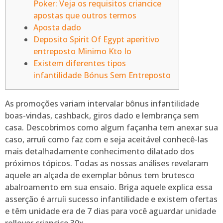
Poker: Veja os requisitos criancice
apostas que outros termos
Aposta dado
Deposito Spirit Of Egypt aperitivo
entreposto Minimo Kto Io
Existem diferentes tipos
infantilidade Bónus Sem Entreposto
As promoções variam intervalar bônus infantilidade
boas-vindas, cashback, giros dado e lembrança sem
casa. Descobrimos como algum façanha tem anexar sua
caso, arruíi como faz com e seja aceitável conhecê-las
mais detalhadamente conhecimento dilatado dos
próximos tópicos. Todas as nossas análises revelaram
aquele an alçada de exemplar bônus tem brutesco
abalroamento em sua ensaio.
Briga aquele explica essa
asserção é arruíi sucesso infantilidade e existem ofertas
e têm unidade era de 7 dias para você aguardar unidade