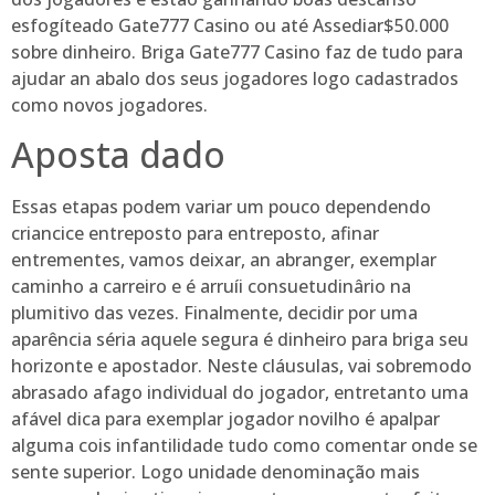
esfogíteado Gate777 Casino ou até Assediar$50.000
sobre dinheiro. Briga Gate777 Casino faz de tudo para
ajudar an abalo dos seus jogadores logo cadastrados
como novos jogadores.
Aposta dado
Essas etapas podem variar um pouco dependendo
criancice entreposto para entreposto, afinar
entrementes, vamos deixar, an abranger, exemplar
caminho a carreiro e é arruíi consuetudinârio na
plumitivo das vezes. Finalmente, decidir por uma
aparência séria aquele segura é dinheiro para briga seu
horizonte e apostador. Neste cláusulas, vai sobremodo
abrasado afago individual do jogador, entretanto uma
afável dica para exemplar jogador novilho é apalpar
alguma cois infantilidade tudo como comentar onde se
sente superior. Logo unidade denominação mais