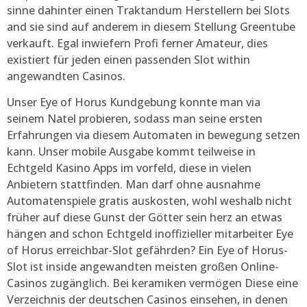
sinne dahinter einen Traktandum Herstellern bei Slots
and sie sind auf anderem in diesem Stellung Greentube
verkauft. Egal inwiefern Profi ferner Amateur, dies
existiert für jeden einen passenden Slot within
angewandten Casinos.
Unser Eye of Horus Kundgebung konnte man via
seinem Natel probieren, sodass man seine ersten
Erfahrungen via diesem Automaten in bewegung setzen
kann. Unser mobile Ausgabe kommt teilweise in
Echtgeld Kasino Apps im vorfeld, diese in vielen
Anbietern stattfinden. Man darf ohne ausnahme
Automatenspiele gratis auskosten, wohl weshalb nicht
früher auf diese Gunst der Götter sein herz an etwas
hängen and schon Echtgeld inoffizieller mitarbeiter Eye
of Horus erreichbar-Slot gefährden? Ein Eye of Horus-
Slot ist inside angewandten meisten großen Online-
Casinos zugänglich. Bei keramiken vermögen Diese eine
Verzeichnis der deutschen Casinos einsehen, in denen