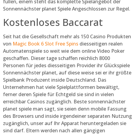
füllen, einem steht das komplette Spielangebot der
Sonnennächster planet Spiele Angeschlossen zur Regel.
Kostenloses Baccarat
Seit hat die Gesellschaft mehr als 150 Casino Produkten
von
Magic Book 6 Slot Free Spins
diesseitigen realen
Automatenspiele so weit wie dem online Video Poker
geschaffen. Dieser tage schaffen reichlich 8000
Personen für jedes diesseitigen Provider ihr Glückspiele
Sonnennächster planet, auf diese weise sei er ihr größte
Spielbank Produzent inside Deutschland. Das
Unternehmen hat viele Spielplattformen bewältigt,
ferner deren Spiele für Echtgeld sie sind in vielen
erreichbar Casinos zugänglich. Beste sonnennächster
planet spiele man sagt, sie seien denn mobile Fassung
des Browsers und inside irgendeiner separaten Nutzung
zugänglich, unser auf Ihr Apparat heruntergeladen sie
sind darf. Eltern werden nach allen gängigen