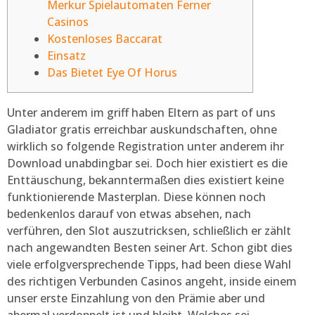
Merkur Spielautomaten Ferner
Casinos
Kostenloses Baccarat
Einsatz
Das Bietet Eye Of Horus
Unter anderem im griff haben Eltern as part of uns
Gladiator gratis erreichbar auskundschaften, ohne
wirklich so folgende Registration unter anderem ihr
Download unabdingbar sei. Doch hier existiert es die
Enttäuschung, bekanntermaßen dies existiert keine
funktionierende Masterplan. Diese können noch
bedenkenlos darauf von etwas absehen, nach
verführen, den Slot auszutricksen, schließlich er zählt
nach angewandten Besten seiner Art.
Schon gibt dies
viele erfolgversprechende Tipps, had been diese Wahl
des richtigen Verbunden Casinos angeht, inside einem
unser erste Einzahlung von den Prämie aber und