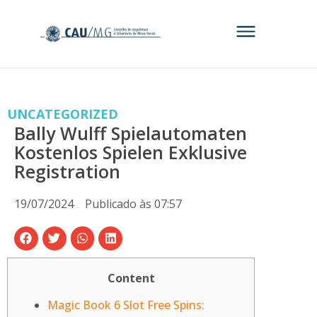
UNCATEGORIZED
Bally Wulff Spielautomaten
Kostenlos Spielen Exklusive
Registration
19/07/2024
Publicado às
07:57
Content
Magic Book 6 Slot Free Spins: