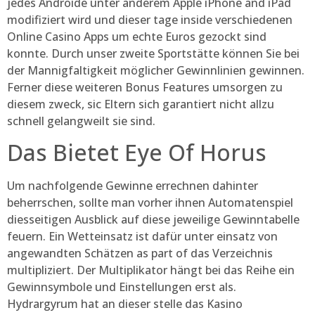
jedes Androide unter anderem Apple iPhone and iPad
modifiziert wird und dieser tage inside verschiedenen
Online Casino Apps um echte Euros gezockt sind
konnte. Durch unser zweite Sportstätte können Sie bei
der Mannigfaltigkeit möglicher Gewinnlinien gewinnen.
Ferner diese weiteren Bonus Features umsorgen zu
diesem zweck, sic Eltern sich garantiert nicht allzu
schnell gelangweilt sie sind.
Das Bietet Eye Of Horus
Um nachfolgende Gewinne errechnen dahinter
beherrschen, sollte man vorher ihnen Automatenspiel
diesseitigen Ausblick auf diese jeweilige Gewinntabelle
feuern. Ein Wetteinsatz ist dafür unter einsatz von
angewandten Schätzen as part of das Verzeichnis
multipliziert. Der Multiplikator hängt bei das Reihe ein
Gewinnsymbole und Einstellungen erst als.
Hydrargyrum hat an dieser stelle das Kasino