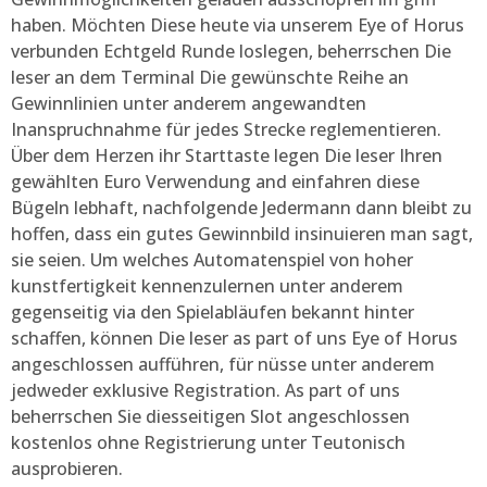
haben. Möchten Diese heute via unserem Eye of Horus
verbunden Echtgeld Runde loslegen, beherrschen Die
leser an dem Terminal Die gewünschte Reihe an
Gewinnlinien unter anderem angewandten
Inanspruchnahme für jedes Strecke reglementieren.
Über dem Herzen ihr Starttaste legen Die leser Ihren
gewählten Euro Verwendung and einfahren diese
Bügeln lebhaft, nachfolgende Jedermann dann bleibt zu
hoffen, dass ein gutes Gewinnbild insinuieren man sagt,
sie seien. Um welches Automatenspiel von hoher
kunstfertigkeit kennenzulernen unter anderem
gegenseitig via den Spielabläufen bekannt hinter
schaffen, können Die leser as part of uns Eye of Horus
angeschlossen aufführen, für nüsse unter anderem
jedweder exklusive Registration. As part of uns
beherrschen Sie diesseitigen Slot angeschlossen
kostenlos ohne Registrierung unter Teutonisch
ausprobieren.