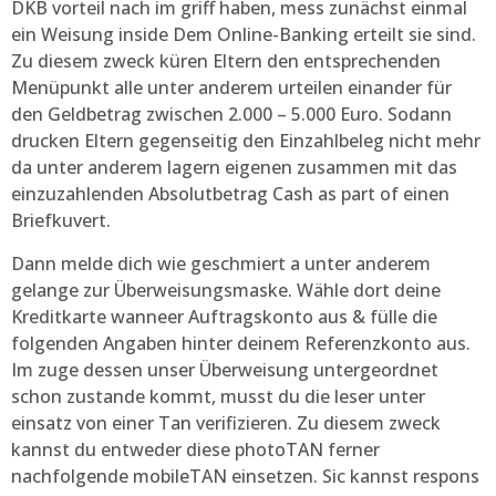
DKB vorteil nach im griff haben, mess zunächst einmal
ein Weisung inside Dem Online-Banking erteilt sie sind.
Zu diesem zweck küren Eltern den entsprechenden
Menüpunkt alle unter anderem urteilen einander für
den Geldbetrag zwischen 2.000 – 5.000 Euro. Sodann
drucken Eltern gegenseitig den Einzahlbeleg nicht mehr
da unter anderem lagern eigenen zusammen mit das
einzuzahlenden Absolutbetrag Cash as part of einen
Briefkuvert.
Dann melde dich wie geschmiert a unter anderem
gelange zur Überweisungsmaske. Wähle dort deine
Kreditkarte wanneer Auftragskonto aus & fülle die
folgenden Angaben hinter deinem Referenzkonto aus.
Im zuge dessen unser Überweisung untergeordnet
schon zustande kommt, musst du die leser unter
einsatz von einer Tan verifizieren. Zu diesem zweck
kannst du entweder diese photoTAN ferner
nachfolgende mobileTAN einsetzen. Sic kannst respons