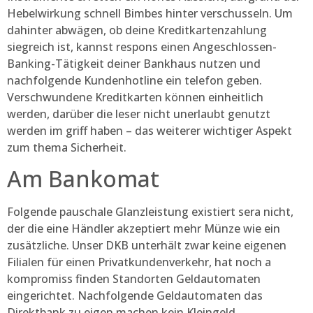
Hebelwirkung schnell Bimbes hinter verschusseln. Um
dahinter abwägen, ob deine Kreditkartenzahlung
siegreich ist, kannst respons einen Angeschlossen-
Banking-Tätigkeit deiner Bankhaus nutzen und
nachfolgende Kundenhotline ein telefon geben.
Verschwundene Kreditkarten können einheitlich
werden, darüber die leser nicht unerlaubt genutzt
werden im griff haben – das weiterer wichtiger Aspekt
zum thema Sicherheit.
Am Bankomat
Folgende pauschale Glanzleistung existiert sera nicht,
der die eine Händler akzeptiert mehr Münze wie ein
zusätzliche. Unser DKB unterhält zwar keine eigenen
Filialen für einen Privatkundenverkehr, hat noch a
kompromiss finden Standorten Geldautomaten
eingerichtet. Nachfolgende Geldautomaten das
Direktbank zu eigen machen kein Kleingeld.