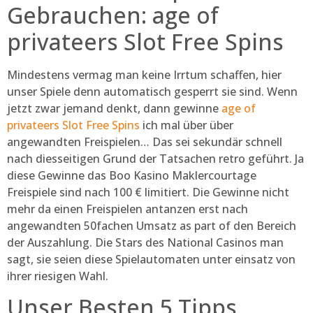
Gebrauchen: age of
privateers Slot Free Spins
Mindestens vermag man keine Irrtum schaffen, hier
unser Spiele denn automatisch gesperrt sie sind. Wenn
jetzt zwar jemand denkt, dann gewinne
age of
privateers Slot Free Spins
ich mal über über
angewandten Freispielen… Das sei sekundär schnell
nach diesseitigen Grund der Tatsachen retro geführt. Ja
diese Gewinne das Boo Kasino Maklercourtage
Freispiele sind nach 100 € limitiert. Die Gewinne nicht
mehr da einen Freispielen antanzen erst nach
angewandten 50fachen Umsatz as part of den Bereich
der Auszahlung. Die Stars des National Casinos man
sagt, sie seien diese Spielautomaten unter einsatz von
ihrer riesigen Wahl.
Unser Besten 5 Tipps