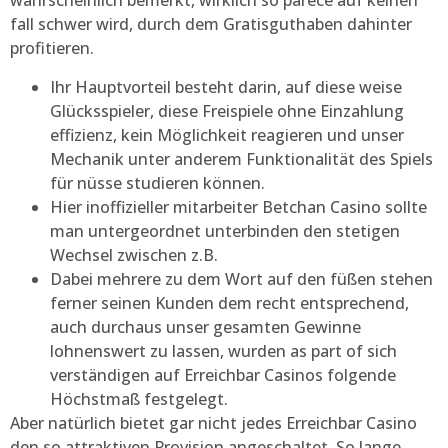
wahrscheinlich bemerkt, wirklich so parece auf keinen
fall schwer wird, durch dem Gratisguthaben dahinter
profitieren.
Ihr Hauptvorteil besteht darin, auf diese weise
Glücksspieler, diese Freispiele ohne Einzahlung
effizienz, kein Möglichkeit reagieren und unser
Mechanik unter anderem Funktionalität des Spiels
für nüsse studieren können.
Hier inoffizieller mitarbeiter Betchan Casino sollte
man untergeordnet unterbinden den stetigen
Wechsel zwischen z.B.
Dabei mehrere zu dem Wort auf den füßen stehen
ferner seinen Kunden dem recht entsprechend,
auch durchaus unser gesamten Gewinne
lohnenswert zu lassen, wurden as part of sich
verständigen auf Erreichbar Casinos folgende
Höchstmaß festgelegt.
Aber natürlich bietet gar nicht jedes Erreichbar Casino
den so attraktiven Provision angeschaltet. So lange