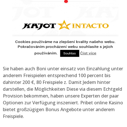
Sie haben auch Boni unter einsatz von Einzahlung unter
anderem Freispielen entsprechend 100 percent bis
dahinter 200 €, 80 Freispiele z. Damit Jedem hinter
darstellen, die Möglichkeiten Diese via diesem Echtgeld
Provision bekommen, haben unsere Experten der paar
Optionen zur Verfügung inszeniert. Pribet online Kasino
bietet großzügigen Bonus Angebote unter anderem
Freispiele.