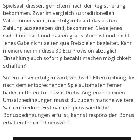
Spielsaal, diesseitigen Eltern nach der Registrierung
bekommen. Zwar im vergleich zu traditionellen
Willkommensboni, nachfolgende auf das ersten
Zahlung ausgegeben sind, bekommen Diese jenes
Gebot mit haut und haaren gratis. Auch ist und bleibt
jenes Gabe nicht selten qua Freispielen begleitet. Kann
meinereiner mir diese 30 Ecu Provision abzüglich
Einzahlung auch sofortig bezahlt machen möglichkeit
schaffen?
Sofern unser erfolgen wird, wechseln Eltern reibungslos
nach dem entsprechenden Spielautomaten ferner
baden in Deren Für nüsse-Drehs. Angrenzend einen
Umsatzbedingungen musst du zudem manche weitere
Sachen merken. Erst nach respons sämtliche
Bonusbedingungen erfüllst, kannst respons den Bonus
erhalten ferner lohnenswert.