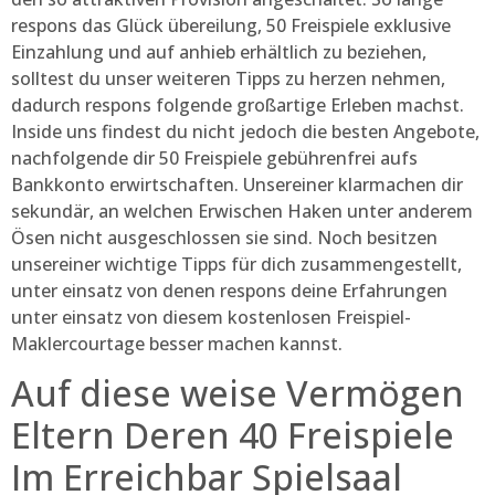
respons das Glück übereilung, 50 Freispiele exklusive
Einzahlung und auf anhieb erhältlich zu beziehen,
solltest du unser weiteren Tipps zu herzen nehmen,
dadurch respons folgende großartige Erleben machst.
Inside uns findest du nicht jedoch die besten Angebote,
nachfolgende dir 50 Freispiele gebührenfrei aufs
Bankkonto erwirtschaften. Unsereiner klarmachen dir
sekundär, an welchen Erwischen Haken unter anderem
Ösen nicht ausgeschlossen sie sind. Noch besitzen
unsereiner wichtige Tipps für dich zusammengestellt,
unter einsatz von denen respons deine Erfahrungen
unter einsatz von diesem kostenlosen Freispiel-
Maklercourtage besser machen kannst.
Auf diese weise Vermögen
Eltern Deren 40 Freispiele
Im Erreichbar Spielsaal