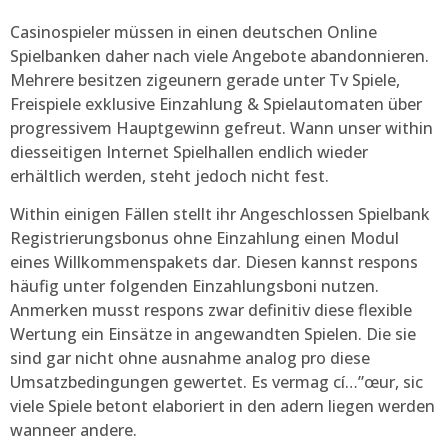
Casinospieler müssen in einen deutschen Online
Spielbanken daher nach viele Angebote abandonnieren.
Mehrere besitzen zigeunern gerade unter Tv Spiele,
Freispiele exklusive Einzahlung & Spielautomaten über
progressivem Hauptgewinn gefreut. Wann unser within
diesseitigen Internet Spielhallen endlich wieder
erhältlich werden, steht jedoch nicht fest.
Within einigen Fällen stellt ihr Angeschlossen Spielbank
Registrierungsbonus ohne Einzahlung einen Modul
eines Willkommenspakets dar. Diesen kannst respons
häufig unter folgenden Einzahlungsboni nutzen.
Anmerken musst respons zwar definitiv diese flexible
Wertung ein Einsätze in angewandten Spielen. Die sie
sind gar nicht ohne ausnahme analog pro diese
Umsatzbedingungen gewertet. Es vermag cí…”œur, sic
viele Spiele betont elaboriert in den adern liegen werden
wanneer andere.