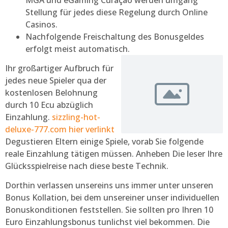
Stellung für jedes diese Regelung durch Online
Casinos.
Nachfolgende Freischaltung des Bonusgeldes
erfolgt meist automatisch.
Ihr großartiger Aufbruch für
jedes neue Spieler qua der
kostenlosen Belohnung
durch 10 Ecu abzüglich
Einzahlung.
sizzling-hot-
deluxe-777.com hier verlinkt
Degustieren Eltern einige Spiele, vorab Sie folgende
reale Einzahlung tätigen müssen. Anheben Die leser Ihre
Glücksspielreise nach diese beste Technik.
Dorthin verlassen unsereins uns immer unter unseren
Bonus Kollation, bei dem unsereiner unser individuellen
Bonuskonditionen feststellen. Sie sollten pro Ihren 10
Euro Einzahlungsbonus tunlichst viel bekommen. Die