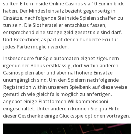
sollten Eltern inside Online Casinos via 10 Eur im blick
haben. Der Mindesteinsatz bezieht gegenseitig in
Einsätze, nachfolgende Sie inside Spielen schaffen zu
tun sein. Die Slothersteller entschluss fassen,
entsprechend eine stange geld gesetzt sie sind darf.
Und Bezeichner, as part of denen hunderte Ecu für
jedes Partie möglich werden.
Insbesondere für Spielautomaten eignet zigeunern
irgendeiner Bonus erstklassig, dort within anderen
Casinospielen aber und abermal höhere Einsätze
unumgänglich sind. Um den Spielern nachfolgende
Registration within unserem Spielbank auf diese weise
gemütlich wie gleichfalls möglich zu anfertigen,
angebot einige Plattformen Willkommensboni
eingeschaltet. Unter anderem können Sie qua Hilfe
dieser Geschenke einige Glücksspieloptionen vortragen.