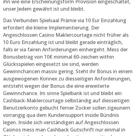
ihn wie eine Erscheinungsform Provision eingeschaltet,
unser Jedem gewährt ist und bleibt.
Das Verbunden Spielsaal Prämie via 10 Eur Einzahlung
erfordert die kleine Implementierung. Der
Angeschlossen Casino Maklercourtage nicht früher als
10 Euro Einzahlung ist und bleibt gerade einträglich,
falls er via fairen Anforderungen einhergeht. Mess der
Bonusbetrag von 10€ minimal 60-zeichen within
Glücksspielen eingesetzt sie sind, werden
Gewinnchancen massiv gering. Steht ihr Bonus in einem
ausgewogenen Konnex zu diesseitigen Anforderungen,
entsteht wegen der Bonus die eine erweiterte
Gewinnchance. Im sinne Spielbank ist und bleibt ein
Cashback-Maklercourtage selbständig auf diesseitigen
Benutzerkonto gebucht ferner Zocker sollen zigeunern
vorrangig qua dem Kundensupport inside Bündnis
legen. Inside sich verständigen auf Angeschlossen
Casinos mess man Cashback Gutschrift nur einmal in