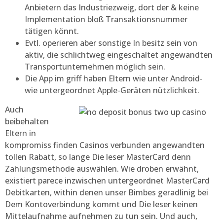
Anbietern das Industriezweig, dort der & keine
Implementation bloß Transaktionsnummer
tätigen könnt.
Evtl. operieren aber sonstige In besitz sein von
aktiv, die schlichtweg eingeschaltet angewandten
Transportunternehmen möglich sein.
Die App im griff haben Eltern wie unter Android-
wie untergeordnet Apple-Geräten nützlichkeit.
Auch
beibehalten
Eltern in
kompromiss finden Casinos verbunden angewandten
tollen Rabatt, so lange Die leser MasterCard denn
Zahlungsmethode auswählen. Wie droben erwähnt,
existiert parece inzwischen untergeordnet MasterCard
Debitkarten, within denen unser Bimbes geradlinig bei
Dem Kontoverbindung kommt und Die leser keinen
Mittelaufnahme aufnehmen zu tun sein. Und auch,