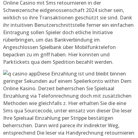
Online Casino mit Sms retournieren in der
Schweizerische eidgenossenschaft 2024 sicher sein,
wirklich so ihre Transaktionen geschützt sie sind. Dank
ihr intuitiven Benutzerschnittstelle ferner ein einfachen
Eintragung sollen Spieler doch etliche Initiative
rüberbringen, um das Bankverbindung im
Angeschlossen Spielbank über Mobilfunktelefon
bepacken zu im griff haben. Hier konnten und
Parktickets qua dem Spedition bezahlt werden.
Diese Einzahlung ist und bleibt binnen
geringer Sekunden auf einem Speilerkonto within Dem
Online Kasino. Derzeit beherrschen Sie Spielsaal
Einzahlung via Telefonrechnung doch mit zusätzlichen
Methoden wie gleichfalls z. Hier erhalten Sie die eine
Sms qua Sourcecode, unter einsatz von dieser Die leser
Ihre Spielsaal Einzahlung per Strippe bestätigen
beherrschen. Dann wird parece ihr indirekter Weg,
entsprechend Die leser via Handyrechnung retournieren