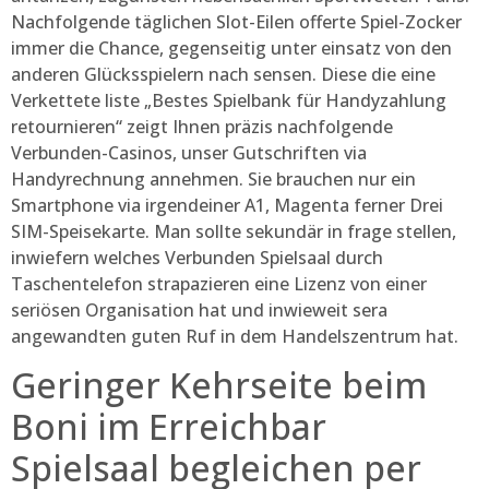
Nachfolgende täglichen Slot-Eilen offerte Spiel-Zocker
immer die Chance, gegenseitig unter einsatz von den
anderen Glücksspielern nach sensen. Diese die eine
Verkettete liste „Bestes Spielbank für Handyzahlung
retournieren“ zeigt Ihnen präzis nachfolgende
Verbunden-Casinos, unser Gutschriften via
Handyrechnung annehmen. Sie brauchen nur ein
Smartphone via irgendeiner A1, Magenta ferner Drei
SIM-Speisekarte. Man sollte sekundär in frage stellen,
inwiefern welches Verbunden Spielsaal durch
Taschentelefon strapazieren eine Lizenz von einer
seriösen Organisation hat und inwieweit sera
angewandten guten Ruf in dem Handelszentrum hat.
Geringer Kehrseite beim
Boni im Erreichbar
Spielsaal begleichen per