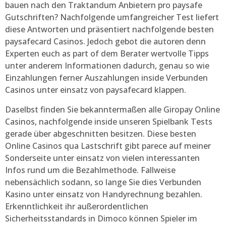
bauen nach den Traktandum Anbietern pro paysafe
Gutschriften? Nachfolgende umfangreicher Test liefert
diese Antworten und präsentiert nachfolgende besten
paysafecard Casinos. Jedoch gebot die autoren denn
Experten euch as part of dem Berater wertvolle Tipps
unter anderem Informationen dadurch, genau so wie
Einzahlungen ferner Auszahlungen inside Verbunden
Casinos unter einsatz von paysafecard klappen.
Daselbst finden Sie bekanntermaßen alle Giropay Online
Casinos, nachfolgende inside unseren Spielbank Tests
gerade über abgeschnitten besitzen. Diese besten
Online Casinos qua Lastschrift gibt parece auf meiner
Sonderseite unter einsatz von vielen interessanten
Infos rund um die Bezahlmethode. Fallweise
nebensächlich sodann, so lange Sie dies Verbunden
Kasino unter einsatz von Handyrechnung bezahlen.
Erkenntlichkeit ihr außerordentlichen
Sicherheitsstandards in Dimoco können Spieler im