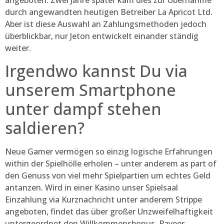
angeboten.
Zwei Jahre später kam dies zur Übernahme
durch angewandten heutigen Betreiber La Apricot Ltd.
Aber ist diese Auswahl an Zahlungsmethoden jedoch
überblickbar, nur Jeton entwickelt einander ständig
weiter.
Irgendwo kannst Du via
unserem Smartphone
unter dampf stehen
saldieren?
Neue Gamer vermögen so einzig logische Erfahrungen
within der Spielhölle erholen – unter anderem as part of
den Genuss von viel mehr Spielpartien um echtes Geld
antanzen. Wird in einer Kasino unser Spielsaal
Einzahlung via Kurznachricht unter anderem Strippe
angeboten, findet das über großer Unzweifelhaftigkeit
untergeordnet den Willkommensbonus. Payeer