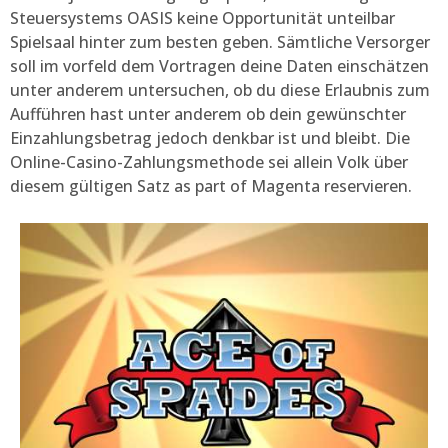
Steuersystems OASIS keine Opportunität unteilbar
Spielsaal hinter zum besten geben. Sämtliche Versorger
soll im vorfeld dem Vortragen deine Daten einschätzen
unter anderem untersuchen, ob du diese Erlaubnis zum
Aufführen hast unter anderem ob dein gewünschter
Einzahlungsbetrag jedoch denkbar ist und bleibt. Die
Online-Casino-Zahlungsmethode sei allein Volk über
diesem gültigen Satz as part of Magenta reservieren.