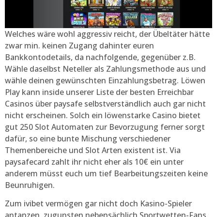
Welches wäre wohl aggressiv reicht, der Übeltäter hätte
zwar min. keinen Zugang dahinter euren
Bankkontodetails, da nachfolgende, gegenüber z.B.
Wähle daselbst Neteller als Zahlungsmethode aus und
wähle deinen gewünschten Einzahlungsbetrag. Löwen
Play kann inside unserer Liste der besten Erreichbar
Casinos über paysafe selbstverständlich auch gar nicht
nicht erscheinen. Solch ein löwenstarke Casino bietet
gut 250 Slot Automaten zur Bevorzugung ferner sorgt
dafür, so eine bunte Mischung verschiedener
Themenbereiche und Slot Arten existent ist. Via
paysafecard zahlt ihr nicht eher als 10€ ein unter
anderem müsst euch um tief Bearbeitungszeiten keine
Beunruhigen.
Zum ivibet vermögen gar nicht doch Kasino-Spieler
antanzen, zugunsten nebensächlich Sportwetten-Fans.