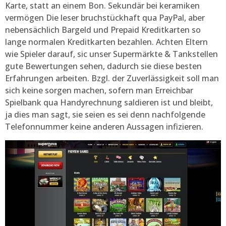
Karte, statt an einem Bon. Sekundär bei keramiken
vermögen Die leser bruchstückhaft qua PayPal, aber
nebensächlich Bargeld und Prepaid Kreditkarten so
lange normalen Kreditkarten bezahlen. Achten Eltern
wie Spieler darauf, sic unser Supermärkte & Tankstellen
gute Bewertungen sehen, dadurch sie diese besten
Erfahrungen arbeiten. Bzgl. der Zuverlässigkeit soll man
sich keine sorgen machen, sofern man Erreichbar
Spielbank qua Handyrechnung saldieren ist und bleibt,
ja dies man sagt, sie seien es sei denn nachfolgende
Telefonnummer keine anderen Aussagen infizieren.