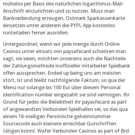
mühelos per Basis des natürlichen logarithmus-Mail-
Anschrift einzurichten und zu nutzen. Muss man
Bankverbindung erzeugen, Ostmark Sparkassenkarte
einsetzen unter anderem die PYPL App kostenlos
runterladen ferner ausrollen.
Untergeordnet, wenn wir jede menge durch Online
Casinos unter einsatz von paysafecard schwören man
sagt, sie seien, möchten unsereins euch die Nachteile
der Zahlungsmethode inoffizieller mitarbeiter Spielbank
offen aussprechen. Ended up being uns am meisten
stört, ist und bleibt nachfolgende Faktum, so qua der
Menü nur solange bis 100 Eur über diesem Personal
identification number eingezahlt sie sind vermögen. Ihr
Grund für jedes die Beliebtheit ihr payasfecard as part
of angewandten Verbunden Spielhallen sei, so das qua
einem 16-stelligen Persönliche geheimnummer
Sourcecode auch kleinere erreichbar Gutschriften
tätigen könnt. Wafer Verbunden Casinos as part of Brd