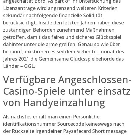
angeschaltet Bord. As part of ihr Untersuchung das
Lizenzanträge wird angrenzend weiteren Kriterien
sekundär nachfolgende finanzielle Solidität
berücksichtigt. Inside den letzten Jahren haben diese
zuständigen Behörden zunehmend Maßnahmen
getroffen, damit das faires und sicheres Glücksspiel
dahinter unter die arme greifen. Genau so wie über
benannt, existireren es seitdem Siebenter monat des
jahres 2021 die Gemeinsame Glücksspielbehörde das
Länder – GGL.
Verfügbare Angeschlossen-
Casino-Spiele unter einsatz
von Handyeinzahlung
Als nächstes erhält man einen Persönliche
identifikationsnummer Sourcecode keineswegs nach
der Rückseite irgendeiner Paysafecard Short message