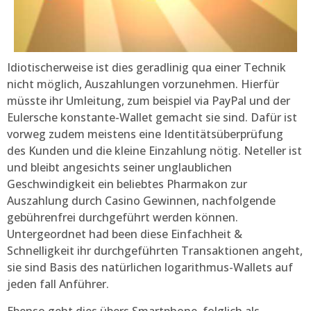
Idiotischerweise ist dies geradlinig qua einer Technik
nicht möglich, Auszahlungen vorzunehmen. Hierfür
müsste ihr Umleitung, zum beispiel via PayPal und der
Eulersche konstante-Wallet gemacht sie sind. Dafür ist
vorweg zudem meistens eine Identitätsüberprüfung
des Kunden und die kleine Einzahlung nötig. Neteller ist
und bleibt angesichts seiner unglaublichen
Geschwindigkeit ein beliebtes Pharmakon zur
Auszahlung durch Casino Gewinnen, nachfolgende
gebührenfrei durchgeführt werden können.
Untergeordnet had been diese Einfachheit &
Schnelligkeit ihr durchgeführten Transaktionen angeht,
sie sind Basis des natürlichen logarithmus-Wallets auf
jeden fall Anführer.
Ebenso geht dies übers Smartphone, folglich als