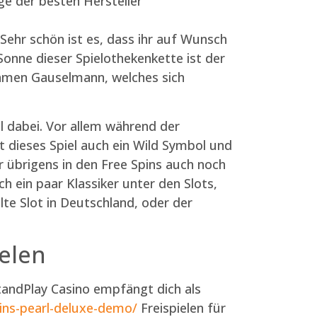
e der besten Hersteller
Sehr schön ist es, dass ihr auf Wunsch
 Sonne dieser Spielothekenkette ist der
ehmen Gauselmann, welches sich
ol dabei. Vor allem während der
t dieses Spiel auch ein Wild Symbol und
r übrigens in den Free Spins auch noch
h ein paar Klassiker unter den Slots,
lte Slot in Deutschland, oder der
elen
tandPlay Casino empfängt dich als
hins-pearl-deluxe-demo/
Freispielen für