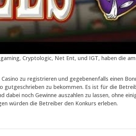
gaming, Cryptologic, Net Ent, und IGT, haben die am
 Casino zu registrieren und gegebenenfalls einen Bo
nto gutgeschrieben zu bekommen. Es ist für die Betre
nd dabei noch Gewinne auszahlen zu lassen, ohne ein
en würden die Betreiber den Konkurs erleben.