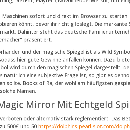
ing, NetEnt, Playtech,NovolineoderMerkur, um einig
t Maschinen sofort und direkt im Browser zu starten. 
obieren könnt, bevor ihr richtig loslegt. Die markante
lmarkt. Dahinter steht das deutsche Familienuntern
lemacher“ präsentiert.
 vorhanden und der magische Spiegel ist als Wild Symb
, sodass hier gute Gewinne anfallen können. Dazu biete
bol wird durch den magischen Spiegel dargestellt, de
natürlich eine subjektive Frage ist, so gibt es dennoc
en sollte. Books of Ra, der wohl am häufigsten gespie
 solche Namen.
agic Mirror Mit Echtgeld Spi
verboten oder alternativ stark reglementiert. Das Be
 zu 500€ und 50
https://dolphins-pearl-slot.com/dolp