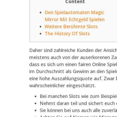
Content
Den Spielautomaten Magic
Mirror Mit Echtgeld Spielen
Weitere Berühmte Slots
The History Of Slots
Daher sind zahlreiche Kunden der Ansicht
meistens auch von der auserkorenen Zah
dass es sich um einen fairen Online Spi
im Durchschnitt als Gewinn an den Spiel
eine hohe Auszahlungsquote auf. Zwar b
wahrscheinlicher eingeschätzt.
Bei manchen Slots wie zum Beispiel
Nehmt daran teil und sichert euch e
Sie können bei uns auch alle zuverl