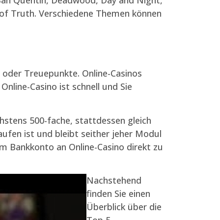
of Truth. Verschiedene Themen können
i oder Treuepunkte. Online-Casinos
nline-Casino ist schnell und Sie
chstens 500-fache, stattdessen gleich
aufen ist und bleibt seither jeher Modul
em Bankkonto an Online-Casino direkt zu
Nachstehend
finden Sie einen
Überblick über die
Top 5