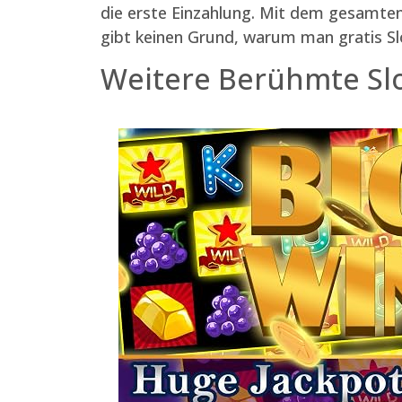
die erste Einzahlung. Mit dem gesamten
gibt keinen Grund, warum man gratis Slot
Weitere Berühmte Sl