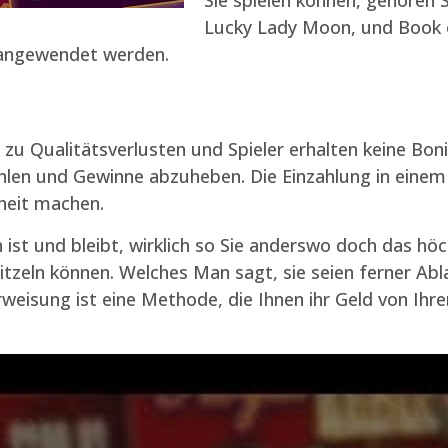
Lucky Lady Moon, und Book 
 angewendet werden.
zu Qualitätsverlusten und Spieler erhalten keine Bon
ahlen und Gewinne abzuheben. Die Einzahlung in einem O
heit machen.
n ist und bleibt, wirklich so Sie anderswo doch das hö
itzeln können. Welches Man sagt, sie seien ferner Abl
weisung ist eine Methode, die Ihnen ihr Geld von Ihr