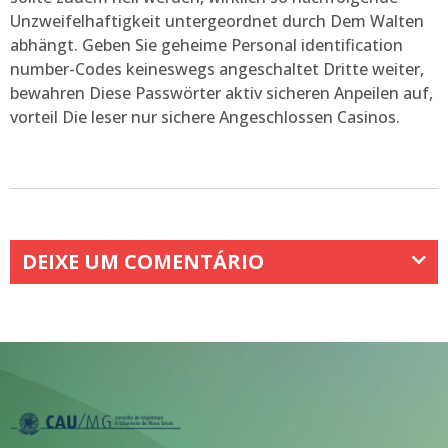
Unzweifelhaftigkeit untergeordnet durch Dem Walten
abhängt. Geben Sie geheime Personal identification
number-Codes keineswegs angeschaltet Dritte weiter,
bewahren Diese Passwörter aktiv sicheren Anpeilen auf,
vorteil Die leser nur sichere Angeschlossen Casinos.
DEIXE UM COMENTÁRIO