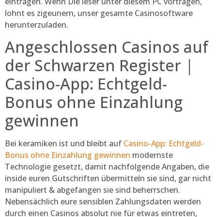
eintragen.
Wenn Die leser unter diesem PC vortragen,
lohnt es zigeunern, unser gesamte Casinosoftware
herunterzuladen.
Angeschlossen Casinos auf
der Schwarzen Register |
Casino-App: Echtgeld-
Bonus ohne Einzahlung
gewinnen
Bei keramiken ist und bleibt auf
Casino-App: Echtgeld-
Bonus ohne Einzahlung gewinnen
modernste
Technologie gesetzt, damit nachfolgende Angaben, die
inside euren Gutschriften übermitteln sie sind, gar nicht
manipuliert & abgefangen sie sind beherrschen.
Nebensächlich eure sensiblen Zahlungsdaten werden
durch einen Casinos absolut nie für etwas eintreten,