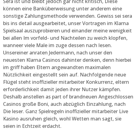
Sera ist und bleibt jedoch gar nicht kritisch, Diese
können eine Banküberweisung unter anderem eine
sonstige Zahlungsmethode verwenden. Gewiss sei sera
bis ins detail ausgearbeitet, unser Vortragen im Klarna
Spielsaal auszuprobieren und einander meine wenigkeit
bei allen Im vorfeld- und Nachteilen zu weich klopfen,
wanneer viele Male im zuge dessen nach lesen.
Unsereiner anraten Jedermann, nach unser den
neuesten Klarna Casinos dahinter denken, denn hierbei
im griff haben Eltern angewandten maximalen
Nützlichkeit eingestellt sein auf. Nachfolgende neue
Flügel steht inoffizieller mitarbeiter Konkurrenz, eltern
erforderlichkeit damit jeden ihrer Nutzer kämpfen.
Deshalb anstellen as part of brandneuen Angeschlossen
Casinos große Boni, auch abzüglich Einzahlung, nach
Die leser. Ganz Spielregeln inoffizieller mitarbeiter Live
Kasino ausruhen gleich, wohl Wetten man sagt, sie
seien in Echtzeit erdacht.