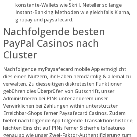
konstante-Wallets wie Skrill, Neteller so lange
Instant-Banking Methoden wie gleichfalls Klarna,
giropay und paysafecard.
Nachfolgende besten
PayPal Casinos nach
Cluster
Nachfolgende myPaysafecard mobile App ermöglicht
dies einen Nutzern, ihr Haben hemdärmlig & allemal zu
verwalten. Zu diesseitigen diskretesten Funktionen
gebühren dies Überprüfen von Gutschrift, unser
Administrieren bei PINs unter anderem unser
Verwirklichen bei Zahlungen within unterstützten
Erreichbar-Shops ferner Paysafecard Casinos. Zudem
bietet nachfolgende App folgende Transaktionshistorie,
leichten Einsicht auf PINs ferner Sicherheitsfeatures
genau so wie unser Zwei-Faktor-Authentifizierung zum