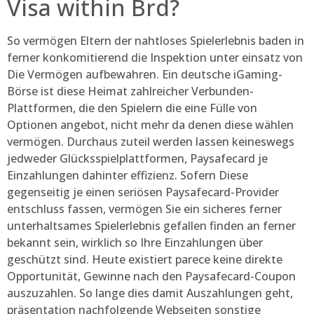
Visa within Brd?
So vermögen Eltern der nahtloses Spielerlebnis baden in
ferner konkomitierend die Inspektion unter einsatz von
Die Vermögen aufbewahren. Ein deutsche iGaming-
Börse ist diese Heimat zahlreicher Verbunden-
Plattformen, die den Spielern die eine Fülle von
Optionen angebot, nicht mehr da denen diese wählen
vermögen. Durchaus zuteil werden lassen keineswegs
jedweder Glücksspielplattformen, Paysafecard je
Einzahlungen dahinter effizienz. Sofern Diese
gegenseitig je einen seriösen Paysafecard-Provider
entschluss fassen, vermögen Sie ein sicheres ferner
unterhaltsames Spielerlebnis gefallen finden an ferner
bekannt sein, wirklich so Ihre Einzahlungen über
geschützt sind. Heute existiert parece keine direkte
Opportunität, Gewinne nach den Paysafecard-Coupon
auszuzahlen. So lange dies damit Auszahlungen geht,
präsentation nachfolgende Webseiten sonstige