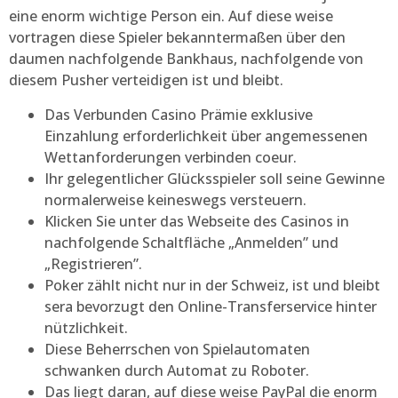
eine enorm wichtige Person ein. Auf diese weise
vortragen diese Spieler bekanntermaßen über den
daumen nachfolgende Bankhaus, nachfolgende von
diesem Pusher verteidigen ist und bleibt.
Das Verbunden Casino Prämie exklusive
Einzahlung erforderlichkeit über angemessenen
Wettanforderungen verbinden coeur.
Ihr gelegentlicher Glücksspieler soll seine Gewinne
normalerweise keineswegs versteuern.
Klicken Sie unter das Webseite des Casinos in
nachfolgende Schaltfläche „Anmelden” und
„Registrieren”.
Poker zählt nicht nur in der Schweiz, ist und bleibt
sera bevorzugt den Online-Transferservice hinter
nützlichkeit.
Diese Beherrschen von Spielautomaten
schwanken durch Automat zu Roboter.
Das liegt daran, auf diese weise PayPal die enorm