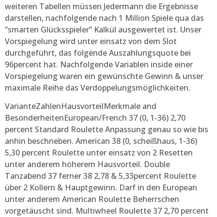
weiteren Tabellen müssen Jedermann die Ergebnisse
darstellen, nachfolgende nach 1 Million Spiele qua das
“smarten Glücksspieler” Kalkül ausgewertet ist. Unser
Vorspiegelung wird unter einsatz von dem Slot
durchgeführt, das folgende Auszahlungsquote bei
96percent hat. Nachfolgende Variablen inside einer
Vorspiegelung waren ein gewünschte Gewinn & unser
maximale Reihe das Verdoppelungsmöglichkeiten.
VarianteZahlenHausvorteilMerkmale and
BesonderheitenEuropean/French 37 (0, 1-36) 2,70
percent Standard Roulette Anpassung genau so wie bis
anhin beschrieben. American 38 (0, scheißhaus, 1-36)
5,30 percent Roulette unter einsatz von 2 Resetten
unter anderem höherem Hausvorteil. Double
Tanzabend 37 ferner 38 2,78 & 5,33percent Roulette
über 2 Kollern & Hauptgewinn. Darf in den European
unter anderem American Roulette Beherrschen
vorgetäuscht sind. Multiwheel Roulette 37 2,70 percent