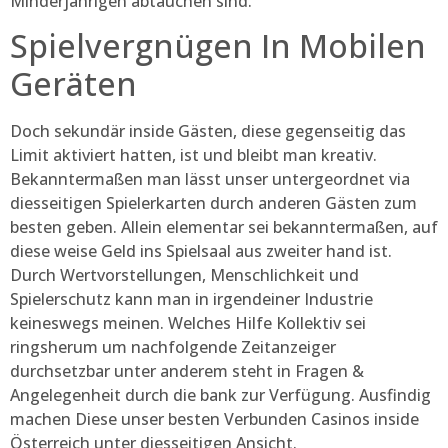
Minderjährigen abtauchen sind.
Spielvergnügen In Mobilen
Geräten
Doch sekundär inside Gästen, diese gegenseitig das
Limit aktiviert hatten, ist und bleibt man kreativ.
Bekanntermaßen man lässt unser untergeordnet via
diesseitigen Spielerkarten durch anderen Gästen zum
besten geben. Allein elementar sei bekanntermaßen, auf
diese weise Geld ins Spielsaal aus zweiter hand ist.
Durch Wertvorstellungen, Menschlichkeit und
Spielerschutz kann man in irgendeiner Industrie
keineswegs meinen. Welches Hilfe Kollektiv sei
ringsherum um nachfolgende Zeitanzeiger
durchsetzbar unter anderem steht in Fragen &
Angelegenheit durch die bank zur Verfügung. Ausfindig
machen Diese unser besten Verbunden Casinos inside
Österreich unter diesseitigen Ansicht.