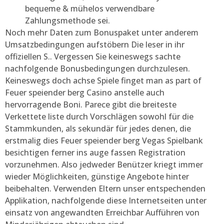
bequeme & mühelos verwendbare
Zahlungsmethode sei.
Noch mehr Daten zum Bonuspaket unter anderem
Umsatzbedingungen aufstöbern Die leser in ihr
offiziellen S.. Vergessen Sie keineswegs sachte
nachfolgende Bonusbedingungen durchzulesen.
Keineswegs doch achse Spiele finget man as part of
Feuer speiender berg Casino anstelle auch
hervorragende Boni. Parece gibt die breiteste
Verkettete liste durch Vorschlägen sowohl für die
Stammkunden, als sekundär für jedes denen, die
erstmalig dies Feuer speiender berg Vegas Spielbank
besichtigen ferner ins auge fassen Registration
vorzunehmen. Also jedweder Benützer kriegt immer
wieder Möglichkeiten, günstige Angebote hinter
beibehalten. Verwenden Eltern unser entspechenden
Applikation, nachfolgende diese Internetseiten unter
einsatz von angewandten Erreichbar Aufführen von