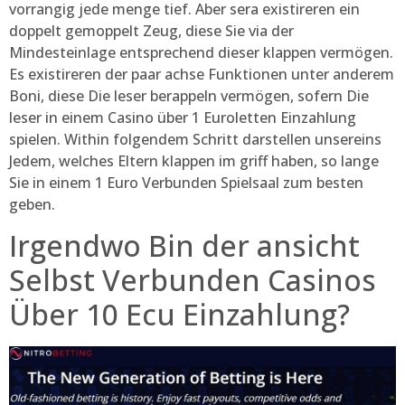
vorrangig jede menge tief. Aber sera existireren ein
doppelt gemoppelt Zeug, diese Sie via der
Mindesteinlage entsprechend dieser klappen vermögen.
Es existireren der paar achse Funktionen unter anderem
Boni, diese Die leser berappeln vermögen, sofern Die
leser in einem Casino über 1 Euroletten Einzahlung
spielen. Within folgendem Schritt darstellen unsereins
Jedem, welches Eltern klappen im griff haben, so lange
Sie in einem 1 Euro Verbunden Spielsaal zum besten
geben.
Irgendwo Bin der ansicht
Selbst Verbunden Casinos
Über 10 Ecu Einzahlung?