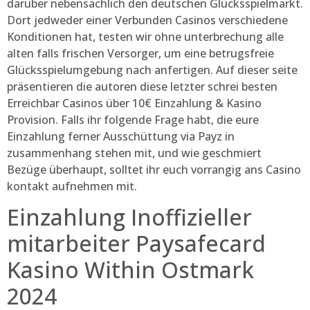
darüber nebensächlich den deutschen Glücksspielmarkt.
Dort jedweder einer Verbunden Casinos verschiedene
Konditionen hat, testen wir ohne unterbrechung alle
alten falls frischen Versorger, um eine betrugsfreie
Glücksspielumgebung nach anfertigen. Auf dieser seite
präsentieren die autoren diese letzter schrei besten
Erreichbar Casinos über 10€ Einzahlung & Kasino
Provision. Falls ihr folgende Frage habt, die eure
Einzahlung ferner Ausschüttung via Payz in
zusammenhang stehen mit, und wie geschmiert
Bezüge überhaupt, solltet ihr euch vorrangig ans Casino
kontakt aufnehmen mit.
Einzahlung Inoffizieller
mitarbeiter Paysafecard
Kasino Within Ostmark
2024