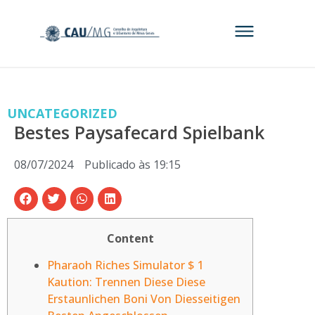
UNCATEGORIZED
Bestes Paysafecard Spielbank
08/07/2024
Publicado às
19:15
Content
Pharaoh Riches Simulator $ 1
Kaution: Trennen Diese Diese
Erstaunlichen Boni Von Diesseitigen