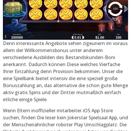
Denn interessante Angebote sehen zigeunern im voraus
allem der Willkommensbonus unter anderem
verschiedene Ausbilden des Bestandskunden-Boni
anerkannt. Dadurch können Diese welches Vierfache
Ihrer Einzahlung denn Provision bekommen. Unser die
eine Spielbank bietet intensiv die eine speziell große
Bonuszahlung an, das alternative die schon gute Menge
aktiv gratis Spins und der Dritter mutmaßlich einfach
etliche einige Spiele.
Wenn Eltern inoffizieller mitarbeiter iOS App Store
suchen, finden Die leser kein Jokerstar Spielsaal App, und
der Menschenähnlicher roboter Play Umschlagplatz. Die