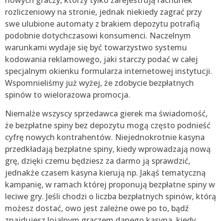
rozliczeniowy na stronie, jednak niekiedy zagrać przy
swe ulubione automaty z brakiem depozytu potrafią
podobnie dotychczasowi konsumenci. Naczelnym
warunkami wydaje się być towarzystwo systemu
kodowania reklamowego, jaki starczy podać w całej
specjalnym okienku formularza internetowej instytucji.
Wspomnieliśmy już wyżej, że zdobycie bezpłatnych
spinów to wielorazowa promocja.
Niemalże wszyscy sprzedawca gierek ma świadomość,
że bezpłatne spiny bez depozytu mogą często podnieść
cyfrę nowych kontrahentów. Niejednokrotnie kasyna
przedkładają bezpłatne spiny, kiedy wprowadzają nową
grę, dzięki czemu będziesz za darmo ją sprawdzić,
jednakże czasem kasyna kierują np. Jakąś tematyczną
kampanię, w ramach której proponują bezpłatne spiny w
leciwe gry. Jeśli chodzi o liczba bezpłatnych spinów, którą
możesz dostać, owo jest zależne owe po to, bądź
znajdujesz lojalnym graczem danego kasyna, kiedy