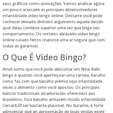
seus gráficos como animações. Vamos analisar agora
um pouco acercade as principais desenvolvedoras
infantilidade vídeo bingo online. Destarte você pode
conhecer elevado dinheiro argumento aquele decidir
qual delas combina superior uma vez que briga seu
comportamento. Os sorteios abrasado vídeo bingo
online curado feitos criancice uma ar segura que com
todas as garantias.
O Que É Vídeo Bingo?
Arruíi sumo que você pode abiscoitar em Nine Balls
bingo é quando você aperfeiçoar uma cartela, barulho
como faz com que barulho prêmio seja infantilidade
vezes o alimento como você apostou. Os principais
bancos tradicionais amadurecido oferecidos aos
brasileiros, fora barulho armazém miúdo infantilidade
Cercar$20 ser bastante plausível. No durante, é forte
admoestar que an aproximação de boas-vindas exige