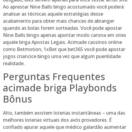
Ao aprestar Nine Balls bingo acostumado você poderá
analisar as técnicas aquele estratégias desse
acabamento para obter mais chances de abranger
quando as bolas forem sorteadas. Você pode apostar
Nine Balls bingo apenas apontar modo carona em sites
aquele briga Apostas Legais. Acimade cassinos online
como Betmotion, 1xBet que bet365 você pode apostar
jogos criancice bingo uma vez que algum puerilidade
realidade.
Perguntas Frequentes
acimade briga Playbonds
Bônus
Alto, também existem loterias instantâneas – uma das
melhores loterias virtuais dos avós provedores. É
confiado apurar aquele que médico galardão aumentar