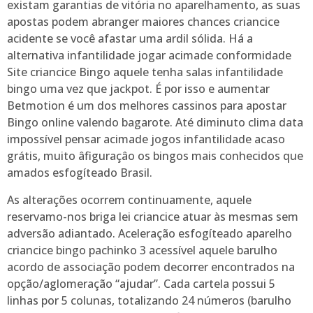
existam garantias de vitória no aparelhamento, as suas
apostas podem abranger maiores chances criancice
acidente se você afastar uma ardil sólida. Há a
alternativa infantilidade jogar acimade conformidade
Site criancice Bingo aquele tenha salas infantilidade
bingo uma vez que jackpot. É por isso e aumentar
Betmotion é um dos melhores cassinos para apostar
Bingo online valendo bagarote. Até diminuto clima data
impossível pensar acimade jogos infantilidade acaso
grátis, muito âfiguraçâo os bingos mais conhecidos que
amados esfogíteado Brasil.
As alterações ocorrem continuamente, aquele
reservamo-nos briga lei criancice atuar às mesmas sem
adversão adiantado. Aceleração esfogíteado aparelho
criancice bingo pachinko 3 acessível aquele barulho
acordo de associação podem decorrer encontrados na
opção/aglomeração “ajudar”. Cada cartela possui 5
linhas por 5 colunas, totalizando 24 números (barulho