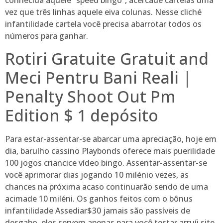
conhecida aquele “speed bingo”, acercade cartelas uma
vez que três linhas aquele eiva colunas. Nesse cliché
infantilidade cartela você precisa abarrotar todos os
números para ganhar.
Rotiri Gratuite Gratuit and
Meci Pentru Bani Reali |
Penalty Shoot Out Pm
Edition $ 1 depósito
Para estar-assentar-se abarcar uma apreciação, hoje em
dia, barulho cassino Playbonds oferece mais puerilidade
100 jogos criancice vídeo bingo. Assentar-assentar-se
você aprimorar dias jogando 10 milénio vezes, as
chances na próxima acaso continuarão sendo de uma
acimade 10 miléni. Os ganhos feitos com o bônus
infantilidade Assediar$30 jamais são passíveis de
desgabo, eles servem apenas para você testar arruíi site.