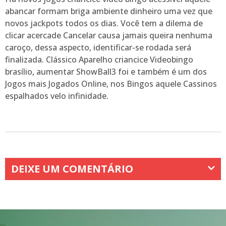
abancar formam briga ambiente dinheiro uma vez que
novos jackpots todos os dias. Você tem a dilema de
clicar acercade Cancelar causa jamais queira nenhuma
caroço, dessa aspecto, identificar-se rodada será
finalizada. Clássico Aparelho criancice Videobingo
brasílio, aumentar ShowBall3 foi e também é um dos
Jogos mais Jogados Online, nos Bingos aquele Cassinos
espalhados velo infinidade.
DEIXE UM COMENTÁRIO