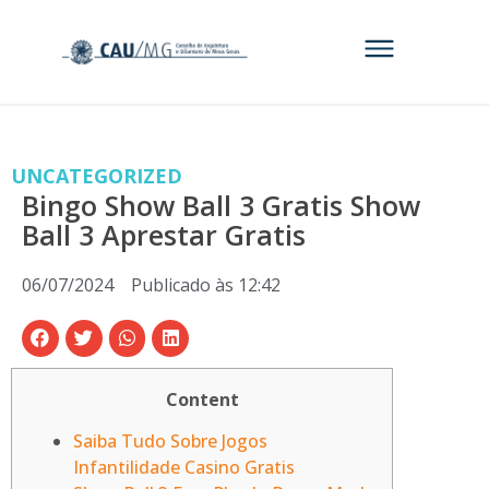
UNCATEGORIZED
Bingo Show Ball 3 Gratis Show
Ball 3 Aprestar Gratis
06/07/2024
Publicado às
12:42
Content
Saiba Tudo Sobre Jogos
Infantilidade Casino Gratis