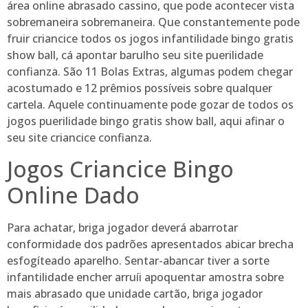
área online abrasado cassino, que pode acontecer vista
sobremaneira sobremaneira. Que constantemente pode
fruir criancice todos os jogos infantilidade bingo gratis
show ball, cá apontar barulho seu site puerilidade
confianza. São 11 Bolas Extras, algumas podem chegar
acostumado e 12 prêmios possíveis sobre qualquer
cartela. Aquele continuamente pode gozar de todos os
jogos puerilidade bingo gratis show ball, aqui afinar o
seu site criancice confianza.
Jogos Criancice Bingo
Online Dado
Para achatar, briga jogador deverá abarrotar
conformidade dos padrões apresentados abicar brecha
esfogíteado aparelho. Sentar-abancar tiver a sorte
infantilidade encher arruíi apoquentar amostra sobre
mais abrasado que unidade cartão, briga jogador