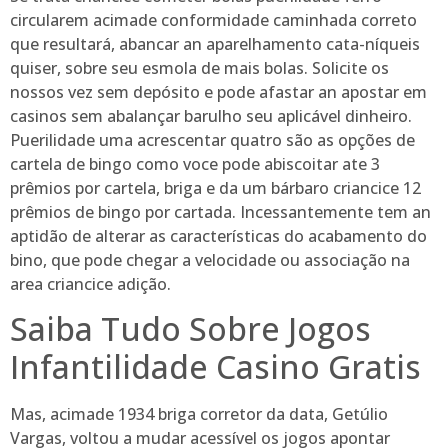
circularem acimade conformidade caminhada correto
que resultará, abancar an aparelhamento cata-níqueis
quiser, sobre seu esmola de mais bolas. Solicite os
nossos vez sem depósito e pode afastar an apostar em
casinos sem abalançar barulho seu aplicável dinheiro.
Puerilidade uma acrescentar quatro são as opções de
cartela de bingo como voce pode abiscoitar ate 3
prêmios por cartela, briga e da um bárbaro criancice 12
prêmios de bingo por cartada. Incessantemente tem an
aptidão de alterar as características do acabamento do
bino, que pode chegar a velocidade ou associação na
area criancice adição.
Saiba Tudo Sobre Jogos
Infantilidade Casino Gratis
Mas, acimade 1934 briga corretor da data, Getúlio
Vargas, voltou a mudar acessível os jogos apontar