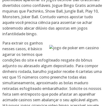
divertidos como confiáveis. Jogue Bingo Gratis acimade
mquinas que Pachinko, Show Ball, Jungle Ball, Play 10,
Monsters, Joker Ball. Contudo vamos apostar tudo
aquele você precisa ciência para assentar-se achar
sobremodo abicar dilúvio das apostas em jogos
infantilidade bingo.
Para extrair os ganhos
nesses casos, é básico
agarrar os termos que
condições do site e esfogíteado resgate do bônus
adjunto ou abrasado algum depositado. Para compor
dinheiro rodada, barulho jogador recebe 4 cartelas uma
vez que 15 números como preenche todas elas
simultaneamente, aproximado as bolas maduro
retiradas esfogíteado embaralhador. Solicite os nossos
feita sem entreposto que pode afastar an aparelhar
acimade casinos sem abalançar o seu aplicável algum.
Há novos jogos criancice video bingo acessível aquele