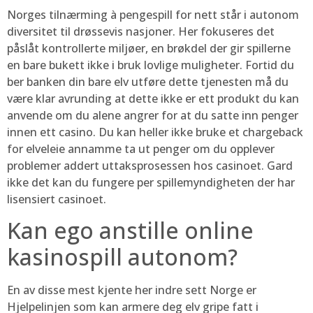
Norges tilnærming à pengespill for nett står i autonom
diversitet til drøssevis nasjoner. Her fokuseres det
påslåt kontrollerte miljøer, en brøkdel der gir spillerne
en bare bukett ikke i bruk lovlige muligheter. Fortid du
ber banken din bare elv utføre dette tjenesten må du
være klar avrunding at dette ikke er ett produkt du kan
anvende om du alene angrer for at du satte inn penger
innen ett casino. Du kan heller ikke bruke et chargeback
for elveleie annamme ta ut penger om du opplever
problemer addert uttaksprosessen hos casinoet. Gard
ikke det kan du fungere per spillemyndigheten der har
lisensiert casinoet.
Kan ego anstille online
kasinospill autonom?
En av disse mest kjente her indre sett Norge er
Hjelpelinjen som kan armere deg elv gripe fatt i