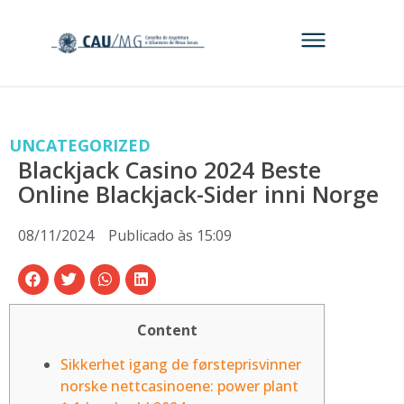
UNCATEGORIZED
Blackjack Casino 2024 Beste
Online Blackjack-Sider inni Norge
08/11/2024
Publicado às
15:09
Content
Sikkerhet igang de førsteprisvinner
norske nettcasinoene: power plant