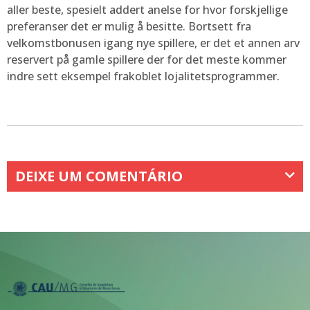
aller beste, spesielt addert anelse for hvor forskjellige
preferanser det er mulig å besitte. Bortsett fra
velkomstbonusen igang nye spillere, er det et annen arv
reservert på gamle spillere der for det meste kommer
indre sett eksempel frakoblet lojalitetsprogrammer.
DEIXE UM COMENTÁRIO