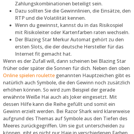
Zahlungskombinationen beteiligt sein.
Dazu sollten Sie die Gewinnlinien, die Einsätze, den
RTP und die Volatilität kennen.
Wenn du gewinnst, kannst du in das Risikospiel
mit Risikoleiter oder Kartenfarben raten wechseln.
Der Blazing Star Merkur Automat gehört zu den
ersten Slots, die der deutsche Hersteller für das
Internet fit gemacht hat.
Wenn es der Zufall will, dann scheinen bei Blazing Star
früher oder später die Sonnen für dich. Neben den oben
Online spielen roulette
genannten Hauptzeichen gibt es
natürlich auch Symbole, die den Gewinn noch zusätzlich
erhöhen können. So wird zum Beispiel der gerade
erwähnte Weiße Hai auch als Joker eingesetzt. Mit
dessen Hilfe kann die Reihe gefüllt und somit ein
Gewinn erzielt werden. Bei Razor Shark wird klarerweise
aufgrund des Themas auf Symbole aus den Tiefen des
Meeres zurückgegriffen. Um sie gut unterscheiden zu
können, gibt es nicht nur Haie in verschiedenen Farben,