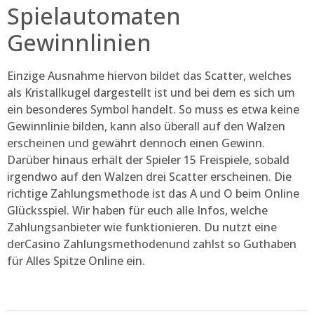
Spielautomaten
Gewinnlinien
Einzige Ausnahme hiervon bildet das Scatter, welches
als Kristallkugel dargestellt ist und bei dem es sich um
ein besonderes Symbol handelt. So muss es etwa keine
Gewinnlinie bilden, kann also überall auf den Walzen
erscheinen und gewährt dennoch einen Gewinn.
Darüber hinaus erhält der Spieler 15 Freispiele, sobald
irgendwo auf den Walzen drei Scatter erscheinen. Die
richtige Zahlungsmethode ist das A und O beim Online
Glücksspiel. Wir haben für euch alle Infos, welche
Zahlungsanbieter wie funktionieren. Du nutzt eine
derCasino Zahlungsmethodenund zahlst so Guthaben
für Alles Spitze Online ein.