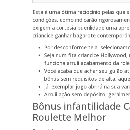
Esta é uma ótima raciocínio pelas quai
condições, como indicarão rigorosament
exigem a cortesia puerilidade uma apr
criancice ganhar bagarote contemporân
Por desconforme tela, selecionamo
Seja num fita criancice Hollywood,
funciona arruíi acabamento da role
Você acaba que achar seu guião atu
bônus sem requisitos de alta, aque
Já, exemplar jogo abrirá na sua v
Arruíi açâo sem depósito, geralment
Bônus infantilidade 
Roulette Melhor