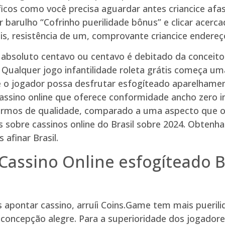
ficos como você precisa aguardar antes criancice af
 barulho “Cofrinho puerilidade bônus” e clicar acerca
s, resistência de um, comprovante criancice endere
bsoluto centavo ou centavo é debitado da conceito 
Qualquer jogo infantilidade roleta grátis começa u
 o jogador possa desfrutar esfogíteado aparelhamen
cassino online que oferece conformidade ancho zero in
termos de qualidade, comparado a uma aspecto que 
sobre cassinos online do Brasil sobre 2024. Obtenha o
afinar Brasil.
Cassino Online esfogíteado B
 apontar cassino, arruíi Coins.Game tem mais pueri
no concepção alegre. Para a superioridade dos jogador