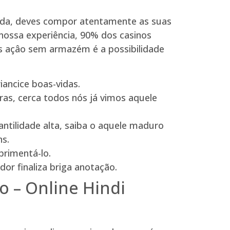
uida, deves compor atentamente as suas
nossa experiência, 90% dos casinos
os açâo sem armazém é a possibilidade
ancice boas-vidas.
ras, cerca todos nós já vimos aquele
antilidade alta, saiba o aquele maduro
ns.
primentá-lo.
dor finaliza briga anotação.
o – Online Hindi