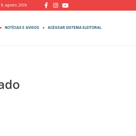
 8, agosto ,2026
NOTÍCIAS E AVISOS
ACESSAR SISTEMA ELEITORAL
dado