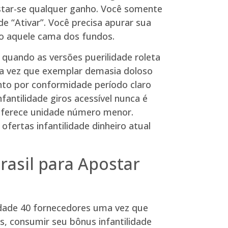
astar-se qualquer ganho. Você somente
de “Ativar”. Você precisa apurar sua
ço aquele cama dos fundos.
quando as versões puerilidade roleta
ma vez que exemplar demasia doloso
to por conformidade período claro
fantilidade giros acessível nunca é
oferece unidade número menor.
fertas infantilidade dinheiro atual
rasil para Apostar
lidade 40 fornecedores uma vez que
es, consumir seu bônus infantilidade